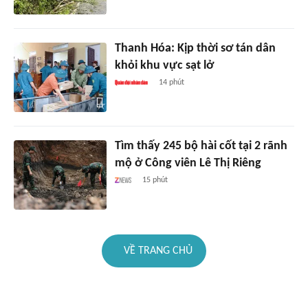
Thanh Hóa: Kịp thời sơ tán dân
khỏi khu vực sạt lở
14 phút
Tìm thấy 245 bộ hài cốt tại 2 rãnh
mộ ở Công viên Lê Thị Riêng
15 phút
VỀ TRANG CHỦ