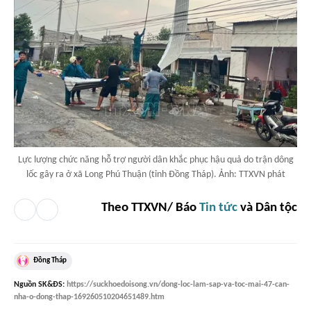
Lực lượng chức năng hỗ trợ người dân khắc phục hậu quả do trận dông
lốc gây ra ở xã Long Phú Thuận (tỉnh Đồng Tháp). Ảnh: TTXVN phát
Theo TTXVN/ Báo
Tin tức
và Dân tộc
Đồng Tháp
Nguồn
SK&ĐS
:
https://suckhoedoisong.vn/dong-loc-lam-sap-va-toc-mai-47-can-
nha-o-dong-thap-169260510204651489.htm