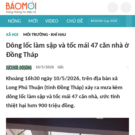
NÓNG
MỚI
VIDEO
CHỦ ĐỀ
#ASEAN Cup 2026
#Trí tuệ nhân tạo
#Mỹ - Iran
#Khám phá Việt Nam
XÃ HỘI
MÔI TRƯỜNG - KHÍ HẬU
#Khám phá thế giới
Dông lốc làm sập và tốc mái 47 căn nhà ở
Đồng Tháp
10/5/2026
Gốc
Khoảng 16h30 ngày 10/5/2026, trên địa bàn xã
Long Phú Thuận (tỉnh Đồng Tháp) xảy ra mưa kèm
dông lốc làm sập và tốc mái 47 căn nhà, ước tính
thiệt hại hơn 900 triệu đồng.