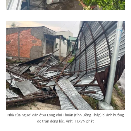
Nhà của người dân ở xã Long Phú Thuận (tỉnh Đồng Tháp) bị ảnh hưởng
do trận dông lốc. Ảnh: TTXVN phát