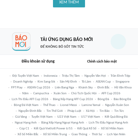
XEM THÊM
TẢI ỨNG DỤNG BÁO MỚI
ĐỂ KHÔNG BỎ SÓT TIN TỨC
Điều khoản sử dụng
Chính sách bảo mật
Đội Tuyển Việt Nam
Indonesia
Triệu Thị Tâm
Nguyễn Văn Hợi
Trần Đình Tiệp
Doanh Nghiệp
Kim Sang-Sik
Sân Mỹ Đình
Tô Lâm
ASEAN Cup
Singapore
FPT Play
ASEAN Cup 2026
Liên Bang Nga
Khánh Sky
Đình Bắc
Hồ Văn Khoa
Năm
Campuchia
Xuân Son
Chủ Tịch Quốc Hội
AFF Cup 2026
Lịch Thi Đấu AFF Cup 2026
Bảng Xếp Hạng AFF Cup 2026
Bóng Đá
Báo Bóng Đá
Bóng Đá Việt Nam
Thể Thao
Lionel Messi
Lamine Yamal
Nguyễn Xuân Son
Nguyễn Đình Bắc
Tin Thế Giới
Pháp Luật
Xã Hội
Tin Bão
Tin Tức
Giá Vàng
Tuyển Việt Nam
U23 Việt Nam
U17 Việt Nam
Kết Quả Bóng Đá
Ngoại Hạng Anh
Bảng Xếp Hạng Ngoại Hạng Anh
Lịch Thi Đấu Ngoại Hạng Anh
Cúp C1
Kết Quả Vietlott Power 6/55
Kết Quả Xổ Số
Xổ Số Miền Nam
Xổ Số Miền Bắc
Xổ Số Miền Trung
Giao Thông
Thời Sự
Lịch Vạn Niên