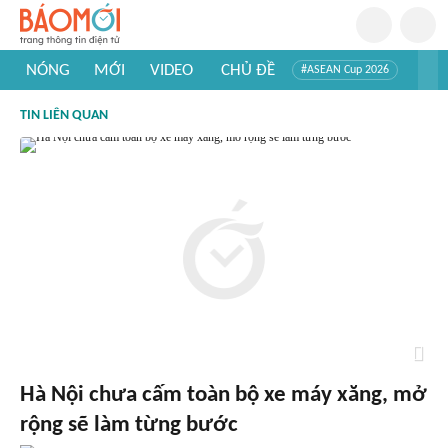
NÓNG
MỚI
VIDEO
CHỦ ĐỀ
#ASEAN Cup 2026
#Trí tuệ nhân tạo
#Mỹ - Iran
#Khám phá Việt Nam
TIN LIÊN QUAN
#Khám phá thế giới
Hà Nội chưa cấm toàn bộ xe máy xăng, mở
rộng sẽ làm từng bước