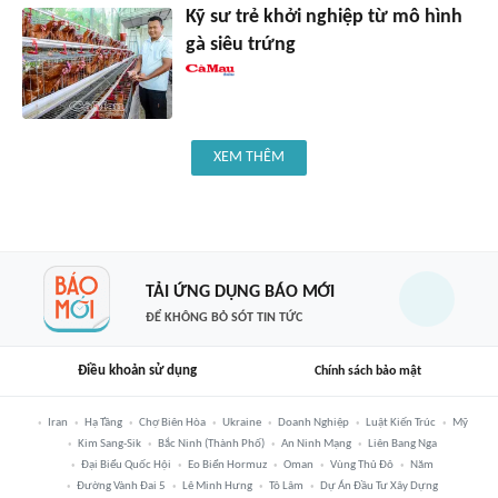
Kỹ sư trẻ khởi nghiệp từ mô hình
gà siêu trứng
XEM THÊM
TẢI ỨNG DỤNG BÁO MỚI
ĐỂ KHÔNG BỎ SÓT TIN TỨC
Điều khoản sử dụng
Chính sách bảo mật
Iran
Hạ Tầng
Chợ Biên Hòa
Ukraine
Doanh Nghiệp
Luật Kiến Trúc
Mỹ
Kim Sang-Sik
Bắc Ninh (thành Phố)
An Ninh Mạng
Liên Bang Nga
Đại Biểu Quốc Hội
Eo Biển Hormuz
Oman
Vùng Thủ Đô
Năm
Đường Vành Đai 5
Lê Minh Hưng
Tô Lâm
Dự Án Đầu Tư Xây Dựng