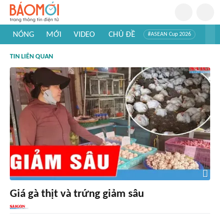
NÓNG
MỚI
VIDEO
CHỦ ĐỀ
#ASEAN Cup 2026
#Trí tuệ nhân tạo
#Mỹ - Iran
#Khám phá Việt Nam
TIN LIÊN QUAN
#Khám phá thế giới
Giá gà thịt và trứng giảm sâu