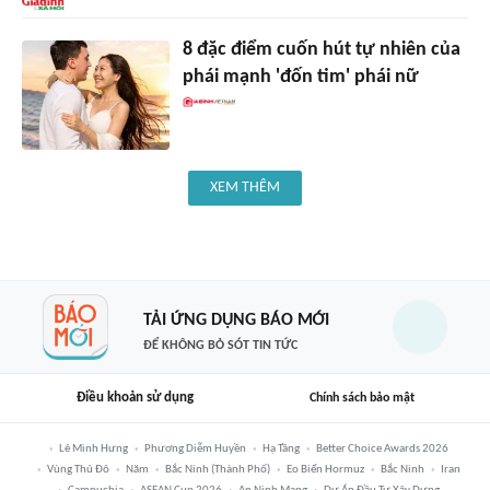
8 đặc điểm cuốn hút tự nhiên của
phái mạnh 'đốn tim' phái nữ
XEM THÊM
TẢI ỨNG DỤNG BÁO MỚI
ĐỂ KHÔNG BỎ SÓT TIN TỨC
Điều khoản sử dụng
Chính sách bảo mật
Lê Minh Hưng
Phương Diễm Huyền
Hạ Tầng
Better Choice Awards 2026
Vùng Thủ Đô
Năm
Bắc Ninh (thành Phố)
Eo Biển Hormuz
Bắc Ninh
Iran