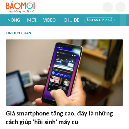
NÓNG
MỚI
VIDEO
CHỦ ĐỀ
#ASEAN Cup 2026
#Trí tuệ nhân tạo
#Mỹ - Iran
#Khám phá Việt Nam
TIN LIÊN QUAN
#Khám phá thế giới
Giá smartphone tăng cao, đây là những
cách giúp 'hồi sinh' máy cũ