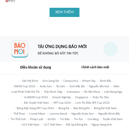
XEM THÊM
TẢI ỨNG DỤNG BÁO MỚI
ĐỂ KHÔNG BỎ SÓT TIN TỨC
Điều khoản sử dụng
Chính sách bảo mật
Sân Mỹ Đình
Kim Sang-Sik
Campuchia
Khánh Sky
Đình Bắc
ASEAN Cup 2026
Xuân Son
Tô Lâm
Vịnh Bắc Bộ
Nguyễn Văn Hợi
Năm
Luật Phát Triển Đô Thị
Trần Đình Tiệp
Indonesia
Hồ Văn Khoa
Liên Bang Nga
A ASEAN Cup 2026
Doanh Nghiệp
Singapore
Triệu Thị Tâm
Đội Tuyển Việt Nam
AFF Cup 2026
Lịch Thi Đấu AFF Cup 2026
Bảng Xếp Hạng AFF Cup 2026
Bóng Đá
Báo Bóng Đá
Bóng Đá Việt Nam
Thể Thao
Lionel Messi
Lamine Yamal
Nguyễn Xuân Son
Nguyễn Đình Bắc
Tin Thế Giới
Pháp Luật
Xã Hội
Tin Bão
Tin Tức
Giá Vàng
Tuyển Việt Nam
U23 Việt Nam
U17 Việt Nam
Kết Quả Bóng Đá
Ngoại Hạng Anh