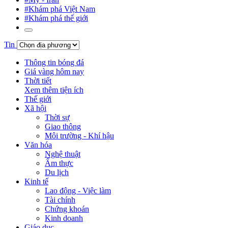
#Khám phá Việt Nam
#Khám phá thế giới
Tin
Thông tin bóng đá
Giá vàng hôm nay
Thời tiết
Xem thêm tiện ích
Thế giới
Xã hội
Thời sự
Giao thông
Môi trường - Khí hậu
Văn hóa
Nghệ thuật
Ẩm thực
Du lịch
Kinh tế
Lao động - Việc làm
Tài chính
Chứng khoán
Kinh doanh
Giáo dục