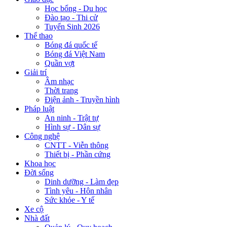
Học bổng - Du học
Đào tạo - Thi cử
Tuyển Sinh 2026
Thể thao
Bóng đá quốc tế
Bóng đá Việt Nam
Quần vợt
Giải trí
Âm nhạc
Thời trang
Điện ảnh - Truyền hình
Pháp luật
An ninh - Trật tự
Hình sự - Dân sự
Công nghệ
CNTT - Viễn thông
Thiết bị - Phần cứng
Khoa học
Đời sống
Dinh dưỡng - Làm đẹp
Tình yêu - Hôn nhân
Sức khỏe - Y tế
Xe cộ
Nhà đất