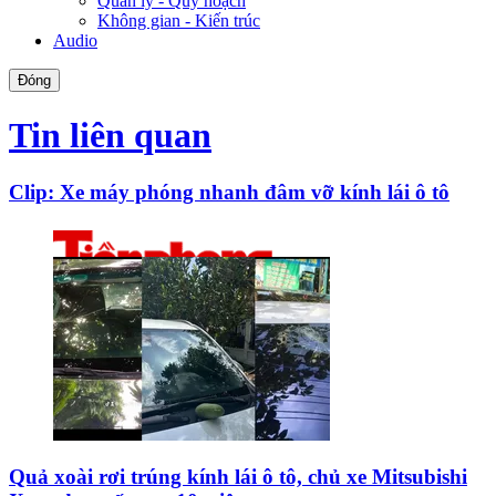
Quản lý - Quy hoạch
Không gian - Kiến trúc
Audio
Đóng
Tin liên quan
Clip: Xe máy phóng nhanh đâm vỡ kính lái ô tô
Quả xoài rơi trúng kính lái ô tô, chủ xe Mitsubishi