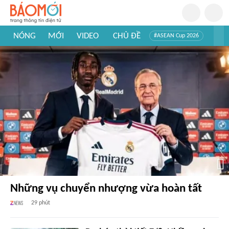
NÓNG
MỚI
VIDEO
CHỦ ĐỀ
#ASEAN Cup 2026
#Trí tuệ nhân tạo
#Mỹ - Iran
#Khám phá Việt Nam
#Khám phá thế giới
Những vụ chuyển nhượng vừa hoàn tất
29 phút