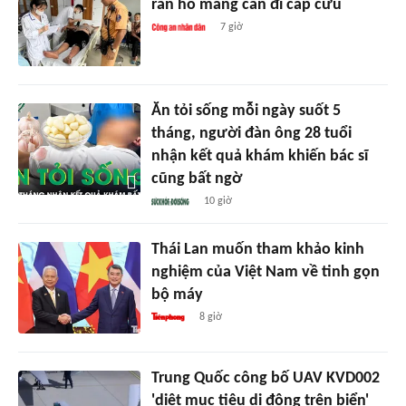
rắn hổ mang cắn đi cấp cứu
7 giờ
Ăn tỏi sống mỗi ngày suốt 5
tháng, người đàn ông 28 tuổi
nhận kết quả khám khiến bác sĩ
cũng bất ngờ
10 giờ
Thái Lan muốn tham khảo kinh
nghiệm của Việt Nam về tinh gọn
bộ máy
8 giờ
Trung Quốc công bố UAV KVD002
'diệt mục tiêu di động trên biển'