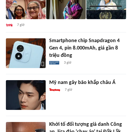
7 giờ
Smartphone chip Snapdragon 4
Gen 4, pin 8.000mAh, giá gần 8
triệu đồng
3 giờ
Mỹ nam gây bão khắp châu Á
7 giờ
Khởi tố đối tượng giả danh Công
an, lừa đảo 'chạy án' tại Đắk Lắk