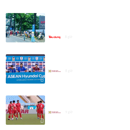
ASEAN CUP 2026
Vé trận Việt Nam - Campuchia hút
khách: Hàng dài người chờ mua,
giá vé 'cò' chênh tới 100.000 đồng
8 giờ
Họp báo trước trận Việt Nam -
Campuchia
8 giờ
Đội tuyển Việt Nam sẵn sàng cho
trận gặp Campuchia
9 giờ