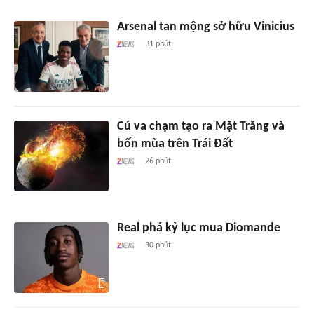
Arsenal tan mộng sở hữu Vinicius
31 phút
Cú va chạm tạo ra Mặt Trăng và
bốn mùa trên Trái Đất
26 phút
Real phá kỷ lục mua Diomande
30 phút