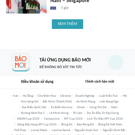
Nam – Singapore'
7 giờ
XEM THÊM
TẢI ỨNG DỤNG BÁO MỚI
ĐỂ KHÔNG BỎ SÓT TIN TỨC
Điều khoản sử dụng
Chính sách bảo mật
Iran
Hạ Tầng
Chợ Biên Hòa
Ukraine
Doanh Nghiệp
Luật Kiến Trúc
Mỹ
Kim Sang-Sik
Bắc Ninh (thành Phố)
An Ninh Mạng
Liên Bang Nga
Đại Biểu Quốc Hội
Eo Biển Hormuz
Oman
Vùng Thủ Đô
Năm
Đường Vành Đai 5
Lê Minh Hưng
Tô Lâm
Dự Án Đầu Tư Xây Dựng
ASEAN Cup 2026
Campuchia
AFF Cup 2026
Lịch Thi Đấu AFF Cup 2026
Bảng Xếp Hạng AFF Cup 2026
Bóng Đá
Báo Bóng Đá
Bóng Đá Việt Nam
Thể Thao
Lionel Messi
Lamine Yamal
Nguyễn Xuân Son
Nguyễn Đình Bắc