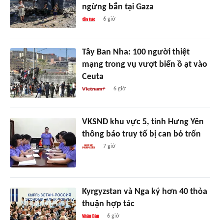
ngừng bắn tại Gaza
6 giờ
Tây Ban Nha: 100 người thiệt
mạng trong vụ vượt biển ồ ạt vào
Ceuta
6 giờ
VKSND khu vực 5, tỉnh Hưng Yên
thông báo truy tố bị can bỏ trốn
7 giờ
Kyrgyzstan và Nga ký hơn 40 thỏa
thuận hợp tác
6 giờ