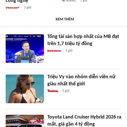
công nghệ
Bnews
7 giờ
7 giờ
XEM THÊM
Tổng tài sản hợp nhất của MB đạt
trên 1,7 triệu tỷ đồng
5 giờ
Triệu Vy vào nhóm diễn viên nữ
giàu nhất thế giới
5 giờ
Toyota Land Cruiser Hybrid 2026 ra
mắt, giá gần 4 tỷ đồng