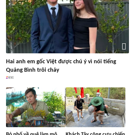
Hai anh em gốc Việt được chú ý vì nói tiếng
Quảng Bình trôi chảy
Bỏ phố về quê làm mô
Khách Tây cõng cựu chiến