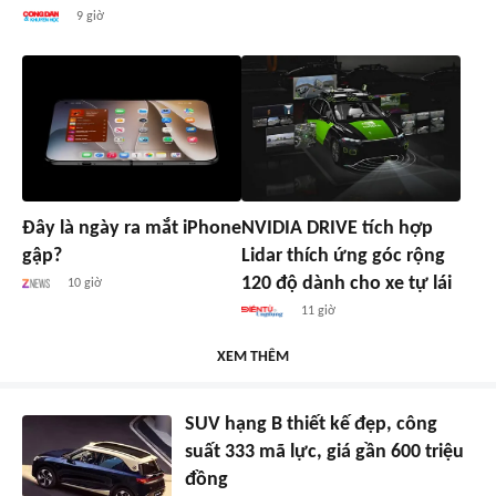
9 giờ
Đây là ngày ra mắt iPhone
NVIDIA DRIVE tích hợp
gập?
Lidar thích ứng góc rộng
120 độ dành cho xe tự lái
10 giờ
11 giờ
XEM THÊM
SUV hạng B thiết kế đẹp, công
suất 333 mã lực, giá gần 600 triệu
đồng