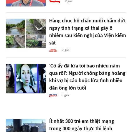
9 giờ
Hàng chục hộ chăn nuôi chấm dứt
ngay tình trạng xả thải gây ô
nhiễm sau kiến nghị của Viện kiểm
sát
7 giờ
'Cô ấy đã lừa tôi bao nhiêu năm
qua rồi': Người chồng bàng hoàng
khi vợ bị cáo buộc lừa tình nhiều
đàn ông lớn tuổi
8 giờ
Ít nhất 300 trẻ em thiệt mạng
trong 300 ngày thực thi lệnh