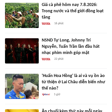
Giá cà phê hôm nay 7.8.2026:
Trong nước và thế giới đồng loạt
tăng
16 phút
NSND Tự Long, Johnny Trí
Nguyễn, Tuấn Trần lần đầu hát
nhạc phim mình góp mặt
22 phút
'Huấn Hoa Hồng' là ai và vụ ồn ào
từ thiện ở Lai Châu diễn biến như
thế nào?
5 giờ
Ăn chuối kèm thứ này mỗi ngày,