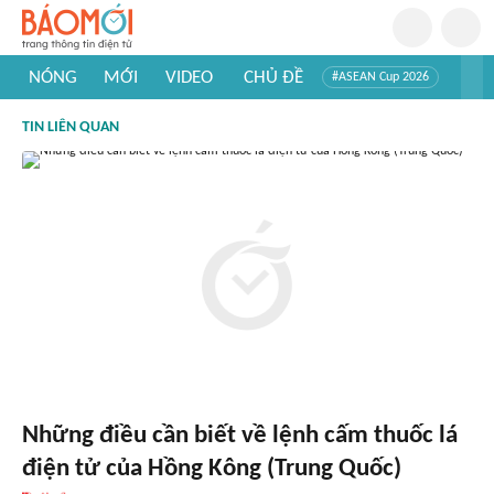
NÓNG
MỚI
VIDEO
CHỦ ĐỀ
#ASEAN Cup 2026
#Trí tuệ nhân tạo
#Mỹ - Iran
#Khám phá Việt Nam
TIN LIÊN QUAN
#Khám phá thế giới
Những điều cần biết về lệnh cấm thuốc lá
điện tử của Hồng Kông (Trung Quốc)