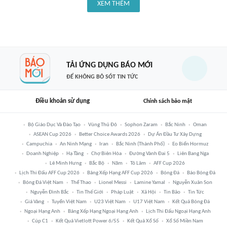
XEM THÊM
TẢI ỨNG DỤNG BÁO MỚI
ĐỂ KHÔNG BỎ SÓT TIN TỨC
Điều khoản sử dụng
Chính sách bảo mật
Bộ Giáo Dục Và Đào Tạo
Vùng Thủ Đô
Sophon Zaram
Bắc Ninh
Oman
ASEAN Cup 2026
Better Choice Awards 2026
Dự Án Đầu Tư Xây Dựng
Campuchia
An Ninh Mạng
Iran
Bắc Ninh (thành Phố)
Eo Biển Hormuz
Doanh Nghiệp
Hạ Tầng
Chợ Biên Hòa
Đường Vành Đai 5
Liên Bang Nga
Lê Minh Hưng
Bắc Bộ
Năm
Tô Lâm
AFF Cup 2026
Lịch Thi Đấu AFF Cup 2026
Bảng Xếp Hạng AFF Cup 2026
Bóng Đá
Báo Bóng Đá
Bóng Đá Việt Nam
Thể Thao
Lionel Messi
Lamine Yamal
Nguyễn Xuân Son
Nguyễn Đình Bắc
Tin Thế Giới
Pháp Luật
Xã Hội
Tin Bão
Tin Tức
Giá Vàng
Tuyển Việt Nam
U23 Việt Nam
U17 Việt Nam
Kết Quả Bóng Đá
Ngoại Hạng Anh
Bảng Xếp Hạng Ngoại Hạng Anh
Lịch Thi Đấu Ngoại Hạng Anh
Cúp C1
Kết Quả Vietlott Power 6/55
Kết Quả Xổ Số
Xổ Số Miền Nam