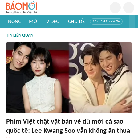
NÓNG
MỚI
VIDEO
CHỦ ĐỀ
#ASEAN Cup 2026
#Trí tuệ nhân tạo
#Mỹ - Iran
#Khám phá Việt Nam
TIN LIÊN QUAN
#Khám phá thế giới
Phim Việt chật vật bán vé dù mời cả sao
quốc tế: Lee Kwang Soo vẫn không ăn thua