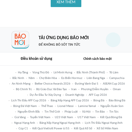
XEM THÊM
TẢI ỨNG DỤNG BÁO MỚI
ĐỂ KHÔNG BỎ SÓT TIN TỨC
Điều khoản sử dụng
Chính sách bảo mật
Hạ Tầng
Vùng Thủ Đô
Lê Minh Hưng
Bắc Ninh (thành Phố)
Tô Lâm
Bắc Ninh
Năm
Chợ Biên Hòa
Eo Biển Hormuz
Liên Bang Nga
Campuchia
An Ninh Mạng
Better Choice Awards 2026
Đường Vành Đai 5
ASEAN Cup 2026
Bộ Chính Trị
Bộ Giáo Dục Và Đào Tạo
Iran
Phương Diễm Huyền
Oman
Dự Án Đầu Tư Xây Dựng
Doanh Nghiệp
AFF Cup 2026
Lịch Thi Đấu AFF Cup 2026
Bảng Xếp Hạng AFF Cup 2026
Bóng Đá
Báo Bóng Đá
Bóng Đá Việt Nam
Thể Thao
Lionel Messi
Lamine Yamal
Nguyễn Xuân Son
Nguyễn Đình Bắc
Tin Thế Giới
Pháp Luật
Xã Hội
Tin Bão
Tin Tức
Giá Vàng
Tuyển Việt Nam
U23 Việt Nam
U17 Việt Nam
Kết Quả Bóng Đá
Ngoại Hạng Anh
Bảng Xếp Hạng Ngoại Hạng Anh
Lịch Thi Đấu Ngoại Hạng Anh
Cúp C1
Kết Quả Vietlott Power 6/55
Kết Quả Xổ Số
Xổ Số Miền Nam