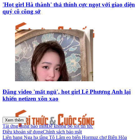
'Hot girl Hà thành' thả thính cực ngọt với giao diện
quý cô công sở
Đăng video 'mất ngủ', hot girl Lê Phương Anh lại
khiến netizen xôn xao
Xem thêm
Tải ứng dụng báo mới
Để không bỏ sót tin tức
Điều khoản sử dụng
Chính sách bảo mật
Liên bang Nga
hạ tầng
Tô Lâm
eo biển Hormuz
chợ Biên Hòa