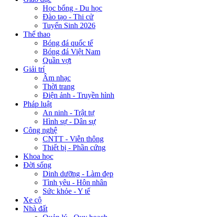
Học bổng - Du học
Đào tạo - Thi cử
Tuyển Sinh 2026
Thể thao
Bóng đá quốc tế
Bóng đá Việt Nam
Quần vợt
Giải trí
Âm nhạc
Thời trang
Điện ảnh - Truyền hình
Pháp luật
An ninh - Trật tự
Hình sự - Dân sự
Công nghệ
CNTT - Viễn thông
Thiết bị - Phần cứng
Khoa học
Đời sống
Dinh dưỡng - Làm đẹp
Tình yêu - Hôn nhân
Sức khỏe - Y tế
Xe cộ
Nhà đất