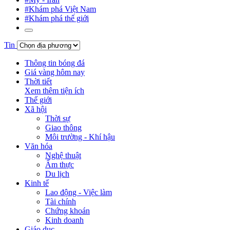
#Khám phá Việt Nam
#Khám phá thế giới
Tin
Thông tin bóng đá
Giá vàng hôm nay
Thời tiết
Xem thêm tiện ích
Thế giới
Xã hội
Thời sự
Giao thông
Môi trường - Khí hậu
Văn hóa
Nghệ thuật
Ẩm thực
Du lịch
Kinh tế
Lao động - Việc làm
Tài chính
Chứng khoán
Kinh doanh
Giáo dục