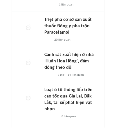
1
liên quan
Triệt phá cơ sở sản xuất
thuốc Đông y pha trộn
Paracetamol
20
liên quan
Cảnh sát xuất hiện ở nhà
'Huấn Hoa Hồng', đám
đông theo dõi
7 giờ
14
liên quan
Loạt ô tô thủng lốp trên
cao tốc qua Gia Lai, Đắk
Lắk, tài xế phát hiện vật
nhọn
8
liên quan