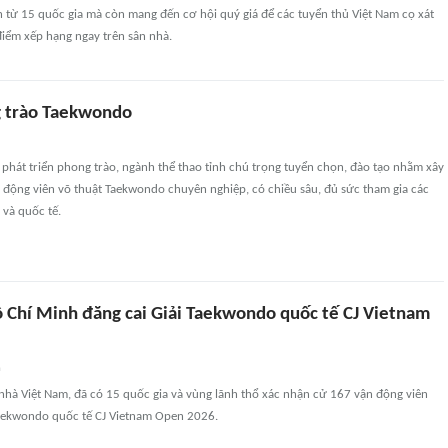
n từ 15 quốc gia mà còn mang đến cơ hội quý giá để các tuyển thủ Việt Nam cọ xát
 điểm xếp hạng ngay trên sân nhà.
g trào Taekwondo
phát triển phong trào, ngành thể thao tỉnh chú trọng tuyển chọn, đào tạo nhằm xây
 động viên võ thuật Taekwondo chuyên nghiệp, có chiều sâu, đủ sức tham gia các
 và quốc tế.
 Chí Minh đăng cai Giải Taekwondo quốc tế CJ Vietnam
n
nhà Việt Nam, đã có 15 quốc gia và vùng lãnh thổ xác nhận cử 167 vận động viên
aekwondo quốc tế CJ Vietnam Open 2026.