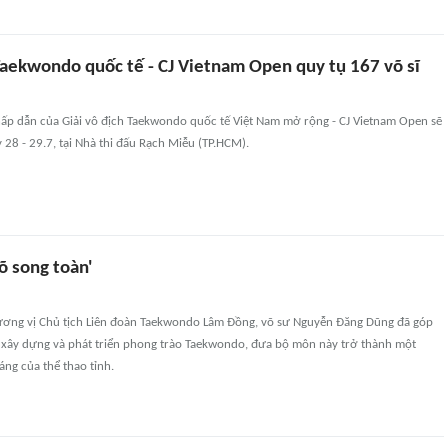
Taekwondo quốc tế - CJ Vietnam Open quy tụ 167 võ sĩ
hấp dẫn của Giải vô địch Taekwondo quốc tế Việt Nam mở rộng - CJ Vietnam Open sẽ
y 28 - 29.7, tại Nhà thi đấu Rạch Miễu (TP.HCM).
võ song toàn'
ơng vị Chủ tịch Liên đoàn Taekwondo Lâm Đồng, võ sư Nguyễn Đăng Dũng đã góp
c xây dựng và phát triển phong trào Taekwondo, đưa bộ môn này trở thành một
ng của thể thao tỉnh.