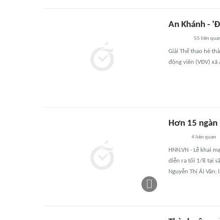
An Khánh - '
55
liên qua
Giải Thể thao hè t
động viên (VĐV) xã 
Hơn 15 ngàn 
4
liên quan
HNN.VN - Lễ khai mạ
diễn ra tối 1/8 tạ
Nguyễn Thị Ái Vân; 