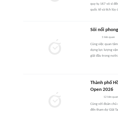
quy tụ 167 võ sĩ đế
quốc tế và tích lũy
Sôi nổi phon
1
liên quan
Cùng việc quan tâm 
dựng lực lượng vận
giải đấu trong nước
Thành phố Hồ
Open 2026
12
liên qua
Cùng với đoàn chủ 
đến tham dự Giải T