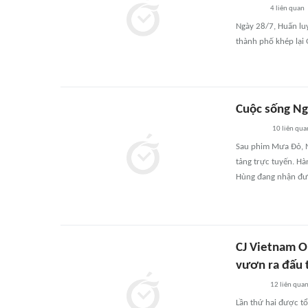
4
liên quan
Ngày 28/7, Huấn luy
thành phố khép lại
Cuộc sống Ng
10
liên qua
Sau phim Mưa Đỏ, N
tảng trực tuyến. Hà
Hùng đang nhận đư
CJ Vietnam 
vươn ra đấu 
12
liên qua
Lần thứ hai được t