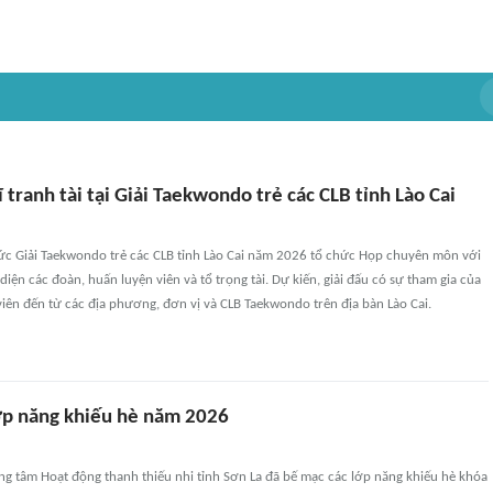
 tranh tài tại Giải Taekwondo trẻ các CLB tỉnh Lào Cai
hức Giải Taekwondo trẻ các CLB tỉnh Lào Cai năm 2026 tổ chức Họp chuyên môn với
diện các đoàn, huấn luyện viên và tổ trọng tài. Dự kiến, giải đấu có sự tham gia của
ên đến từ các địa phương, đơn vị và CLB Taekwondo trên địa bàn Lào Cai.
ớp năng khiếu hè năm 2026
ng tâm Hoạt động thanh thiếu nhi tỉnh Sơn La đã bế mạc các lớp năng khiếu hè khóa