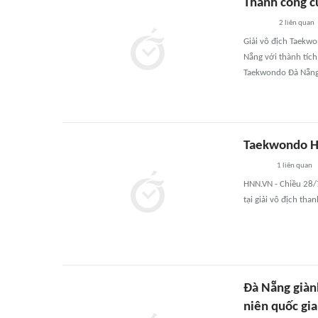
Thành công 
2
liên quan
Giải vô địch Taekwo
Nẵng với thành tích
Taekwondo Đà Nẵng
Taekwondo Hu
1
liên quan
HNN.VN - Chiều 28/7
tại giải vô địch th
Đà Nẵng giàn
niên quốc gia