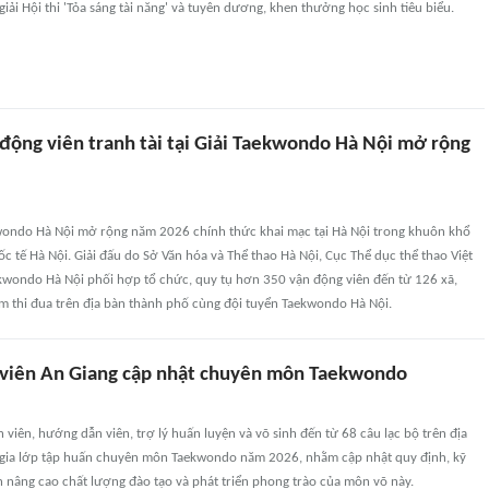
giải Hội thi 'Tỏa sáng tài năng' và tuyên dương, khen thưởng học sinh tiêu biểu.
động viên tranh tài tại Giải Taekwondo Hà Nội mở rộng
kwondo Hà Nội mở rộng năm 2026 chính thức khai mạc tại Hà Nội trong khuôn khổ
uốc tế Hà Nội. Giải đấu do Sở Văn hóa và Thể thao Hà Nội, Cục Thể dục thể thao Việt
kwondo Hà Nội phối hợp tổ chức, quy tụ hơn 350 vận động viên đến từ 126 xã,
 thi đua trên địa bàn thành phố cùng đội tuyển Taekwondo Hà Nội.
viên An Giang cập nhật chuyên môn Taekwondo
viên, hướng dẫn viên, trợ lý huấn luyện và võ sinh đến từ 68 câu lạc bộ trên địa
gia lớp tập huấn chuyên môn Taekwondo năm 2026, nhằm cập nhật quy định, kỹ
 nâng cao chất lượng đào tạo và phát triển phong trào của môn võ này.