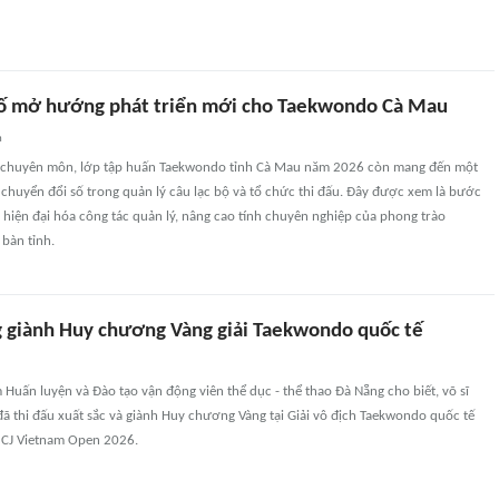
ố mở hướng phát triển mới cho Taekwondo Cà Mau
n
t chuyên môn, lớp tập huấn Taekwondo tỉnh Cà Mau năm 2026 còn mang đến một
 chuyển đổi số trong quản lý câu lạc bộ và tổ chức thi đấu. Đây được xem là bước
hiện đại hóa công tác quản lý, nâng cao tính chuyên nghiệp của phong trào
bàn tỉnh.
g giành Huy chương Vàng giải Taekwondo quốc tế
 Huấn luyện và Đào tạo vận động viên thể dục - thể thao Đà Nẵng cho biết, võ sĩ
đã thi đấu xuất sắc và giành Huy chương Vàng tại Giải vô địch Taekwondo quốc tế
 CJ Vietnam Open 2026.