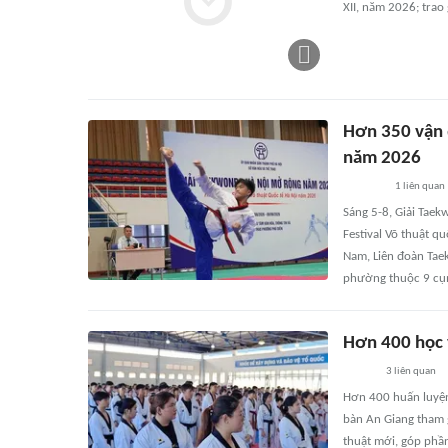
XII, năm 2026; trao 
Hơn 350 vận 
năm 2026
1
liên quan
Sáng 5-8, Giải Tae
Festival Võ thuật q
Nam, Liên đoàn Tae
phường thuộc 9 cụm
Hơn 400 học 
3
liên quan
Hơn 400 huấn luyện 
bàn An Giang tham 
thuật mới, góp phần