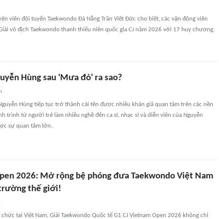
ện viên đội tuyển Taekwondo Đà Nẵng Trần Viết Đức cho biết, các vận động viên
 Giải vô địch Taekwondo thanh thiếu niên quốc gia CJ năm 2026 với 17 huy chương.
uyễn Hùng sau 'Mưa đỏ' ra sao?
n
guyễn Hùng tiếp tục trở thành cái tên được nhiều khán giả quan tâm trên các nền
nh trình từ người trẻ làm nhiều nghề đến ca sĩ, nhạc sĩ và diễn viên của Nguyễn
ợc sự quan tâm lớn.
Open 2026: Mở rộng bệ phóng đưa Taekwondo Việt Nam
trường thế giới!
n
ổ chức tại Việt Nam, Giải Taekwondo Quốc tế G1 CJ Vietnam Open 2026 không chỉ