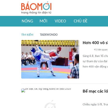
NÓNG
MỚI
VIDEO
CHỦ ĐỀ
TÌM KIẾM
TAEKWONDO
Hơn 400 võ sĩ
41
liên quan
Sáng 6.8, Ban Tổ c
sự tham dự của đại 
hơn 400 vận động vi
Bế mạc các l
Chiều ngày 5/8, Tru