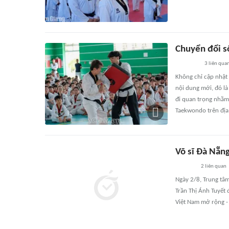
Chuyển đổi s
3
liên qua
Không chỉ cập nhậ
nội dung mới, đó là
đi quan trọng nhằm 
Taekwondo trên địa 
Võ sĩ Đà Nẵn
2
liên quan
Ngày 2/8, Trung tâm
Trần Thị Ánh Tuyết 
Việt Nam mở rộng -