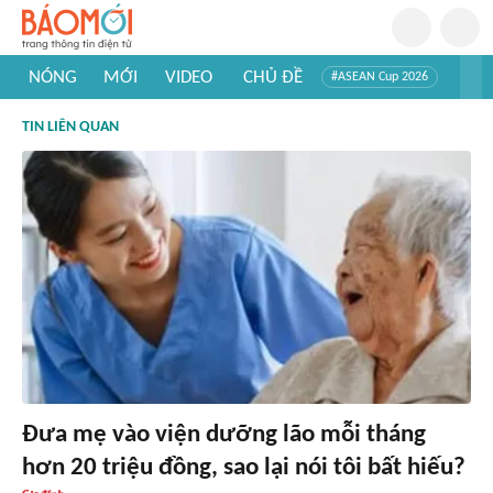
NÓNG
MỚI
VIDEO
CHỦ ĐỀ
#ASEAN Cup 2026
#Tuyển sinh đại học 2026
#Trí tuệ nhân tạo
#Mỹ - Iran
TIN LIÊN QUAN
#Khám phá Việt Nam
#Khám phá thế giới
Đưa mẹ vào viện dưỡng lão mỗi tháng
hơn 20 triệu đồng, sao lại nói tôi bất hiếu?