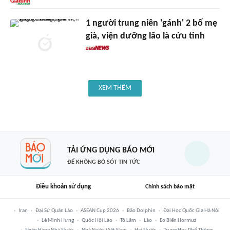
1 người trung niên 'gánh' 2 bố mẹ
già, viện dưỡng lão là cứu tinh
XEM THÊM
TẢI ỨNG DỤNG BÁO MỚI
ĐỂ KHÔNG BỎ SÓT TIN TỨC
Điều khoản sử dụng
Chính sách bảo mật
Iran
Đại Sứ Quán Lào
ASEAN Cup 2026
Bão Dolphin
Đại Học Quốc Gia Hà Nội
Lê Minh Hưng
Quốc Hội Lào
Tô Lâm
Lào
Eo Biển Hormuz