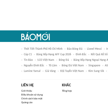
Thời Tiết Thành Phố Hồ Chí Minh
Báo Bóng Đá
Lionel Messi
I
Cúp C1
Bảng Xếp Hạng AFF Cup 2026
Đình Bắc
Kết Quả Xổ Số
Tin Bão
U23 Việt Nam
Bóng Đá
Bảng Xếp Hạng Ngoại Hạng 
Nguyễn Đình Bắc
Tô Lâm
Bóng Đá Việt Nam
Singapore
AS
Lamine Yamal
Giá Vàng
Đội Tuyển Việt Nam
Kim Sang-Sik
LIÊN HỆ
KHÁC
Giới thiệu
Tổng hợp
Điều khoản sử dụng
Chính sách bảo mật
Quảng cáo