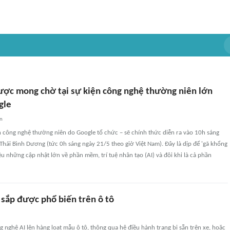
được mong chờ tại sự kiện công nghệ thường niên lớn
gle
an
n công nghệ thường niên do Google tổ chức – sẽ chính thức diễn ra vào 10h sáng
Thái Bình Dương (tức 0h sáng ngày 21/5 theo giờ Việt Nam). Đây là dịp để 'gã khổng
iệu những cập nhật lớn về phần mềm, trí tuệ nhân tạo (AI) và đôi khi là cả phần
 sắp được phổ biến trên ô tô
 nghệ AI lên hàng loạt mẫu ô tô, thông qua hệ điều hành trang bị sẵn trên xe, hoặc