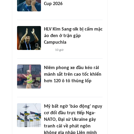
Cup 2026
HLV Kim Sang-sik bị cấm mặc
áo đen ở trận gặp
Campuchia
10 giờ
Niêm phong xe đầu kéo rải
mảnh sắt trên cao tốc khiến
hơn 120 ô tô thủng lốp
Mỹ bất ngờ 'báo động' nguy
cơ đối đầu trực tiếp Nga-
NATO, Đại sứ Ukraine gây
tranh cãi về phát ngôn
không gia nhập Liên minh