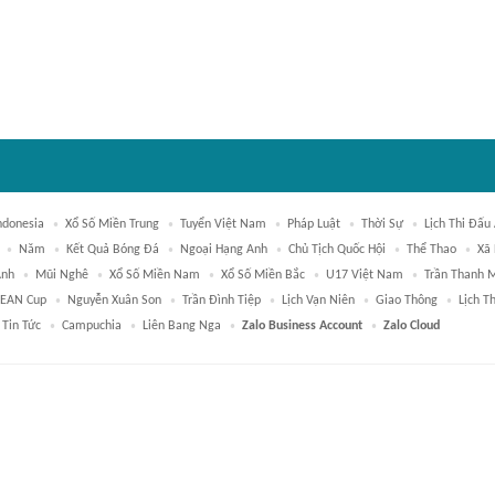
ndonesia
Xổ Số Miền Trung
Tuyển Việt Nam
Pháp Luật
Thời Sự
Lịch Thi Đấu
Năm
Kết Quả Bóng Đá
Ngoại Hạng Anh
Chủ Tịch Quốc Hội
Thể Thao
Xã 
Anh
Mũi Nghê
Xổ Số Miền Nam
Xổ Số Miền Bắc
U17 Việt Nam
Trần Thanh 
EAN Cup
Nguyễn Xuân Son
Trần Đình Tiệp
Lịch Vạn Niên
Giao Thông
Lịch T
Tin Tức
Campuchia
Liên Bang Nga
Zalo Business Account
Zalo Cloud