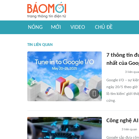
NÓNG
MỚI
VIDEO
CHỦ ĐỀ
TIN LIÊN QUAN
7 thông tin 
nhất của Goo
3
liên qu
Google I/O – sự kiệ
ngày 20/5 theo giờ 
lồ tìm kiếm' giới th
cứng.
Công nghệ AI
3
liên quan
Google sắp đưa công