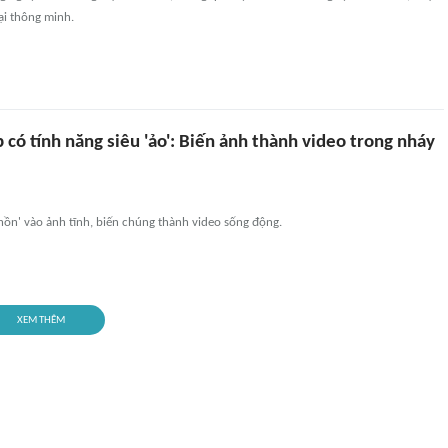
oại thông minh.
 có tính năng siêu 'ảo': Biến ảnh thành video trong nháy
 hồn' vào ảnh tĩnh, biến chúng thành video sống động.
XEM THÊM