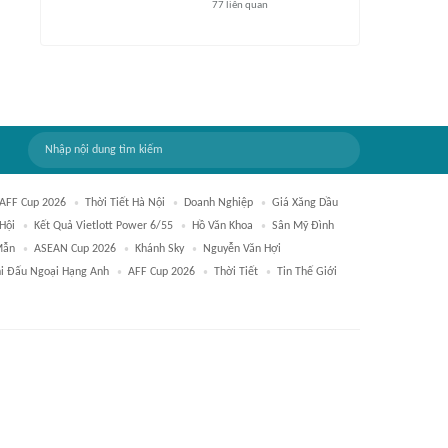
77
liên quan
 AFF Cup 2026
Thời Tiết Hà Nội
Doanh Nghiệp
Giá Xăng Dầu
Hội
Kết Quả Vietlott Power 6/55
Hồ Văn Khoa
Sân Mỹ Đình
Mẫn
ASEAN Cup 2026
Khánh Sky
Nguyễn Văn Hợi
hi Đấu Ngoại Hạng Anh
AFF Cup 2026
Thời Tiết
Tin Thế Giới