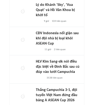
Lý do Khánh 'Sky', 'Vua
Quạt' và Hồ Văn Khoa bị
khởi tố
9 giờ
104
liên quan
CĐV Indonesia nổi giận sau
khi đội nhà bị loại khỏi
ASEAN Cup
11 giờ
2
liên quan
HLV Kim Sang-sik nói điều
đặc biệt về Đình Bắc sau cú
đúp vào lưới Campuchia
3538
liên quan
Thắng Campuchia 3-1, đội
tuyển Việt Nam đứng đầu
bảng A ASEAN Cup 2026