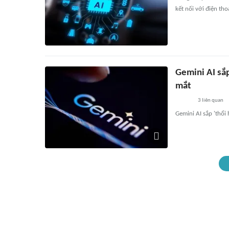
kết nối với điện th
Gemini AI sắp
mắt
3
liên quan
Gemini AI sắp 'thổi