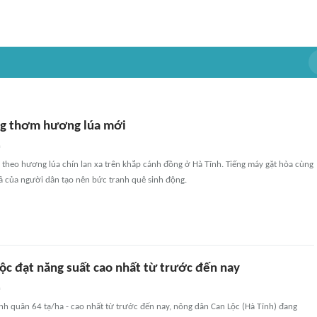
ng thơm hương lúa mới
n
theo hương lúa chín lan xa trên khắp cánh đồng ở Hà Tĩnh. Tiếng máy gặt hòa cùng
ả của người dân tạo nên bức tranh quê sinh động.
ộc đạt năng suất cao nhất từ trước đến nay
n
ình quân 64 tạ/ha - cao nhất từ trước đến nay, nông dân Can Lộc (Hà Tĩnh) đang