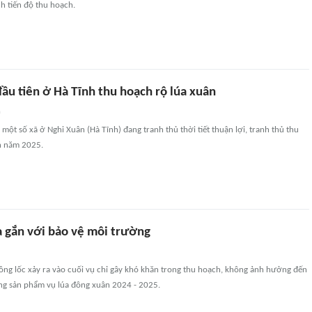
h tiến độ thu hoạch.
ầu tiên ở Hà Tĩnh thu hoạch rộ lúa xuân
n
 một số xã ở Nghi Xuân (Hà Tĩnh) đang tranh thủ thời tiết thuận lợi, tranh thủ thu
n năm 2025.
a gắn với bảo vệ môi trường
ông lốc xảy ra vào cuối vụ chỉ gây khó khăn trong thu hoạch, không ảnh hưởng đến
ợng sản phẩm vụ lúa đông xuân 2024 - 2025.