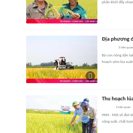
phấn khởi đẩy nhan
Địa phương đ
3
liên qua
Bà con nông dân tại
hoạch sớm lúa xuâ
Thu hoạch lú
3
liên quan
HNN - Một số đợt d
năng suất, chất lư