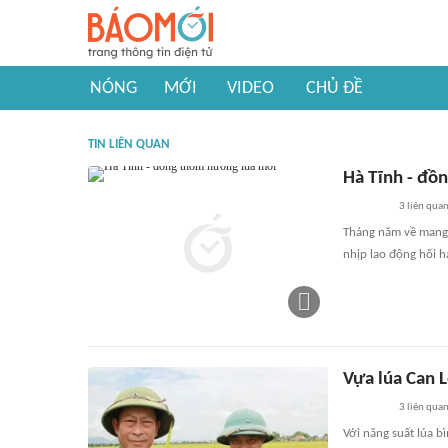
NÓNG
MỚI
VIDEO
CHỦ ĐỀ
TIN LIÊN QUAN
Hà Tĩnh - đồ
3
liên qua
Tháng năm về mang 
nhịp lao động hối h
Vựa lúa Can L
3
liên qua
Với năng suất lúa b