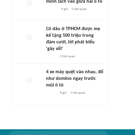
mình lách vào giữa hai ô tô
9 giờ
1
liên quan
Cô dâu ở TPHCM được mẹ
kế tặng 500 triệu trong
đám cưới, lời phát biểu
'gây sốt'
2
liên quan
4 xe máy quệt vào nhau, đổ
như domino ngay trước
mũi ô tô
8 giờ
1
liên quan