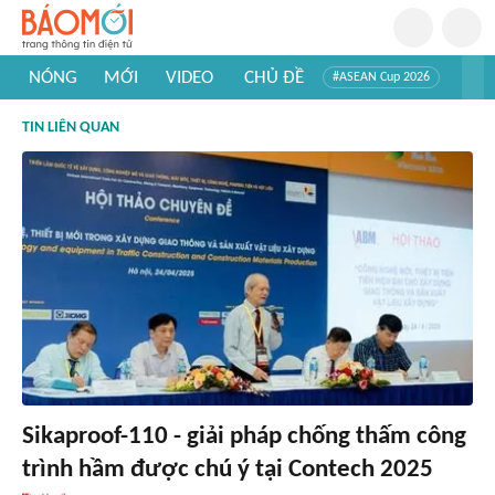
NÓNG
MỚI
VIDEO
CHỦ ĐỀ
#ASEAN Cup 2026
#Trí tuệ nhân tạo
#Mỹ - Iran
#Khám phá Việt Nam
TIN LIÊN QUAN
#Khám phá thế giới
Sikaproof-110 - giải pháp chống thấm công
trình hầm được chú ý tại Contech 2025