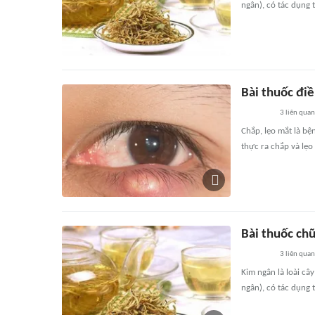
ngân), có tác dụng 
Bài thuốc điề
3
liên quan
Chắp, lẹo mắt là b
thực ra chắp và lẹo 
Bài thuốc ch
3
liên quan
Kim ngân là loài câ
ngân), có tác dụng 