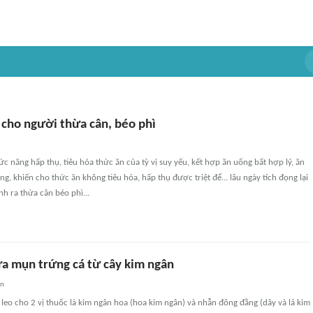
 cho người thừa cân, béo phì
ức năng hấp thụ, tiêu hóa thức ăn của tỳ vị suy yếu, kết hợp ăn uống bất hợp lý, ăn
ng, khiến cho thức ăn không tiêu hóa, hấp thụ được triệt để... lâu ngày tích đọng lại
nh ra thừa cân béo phì...
ữa mụn trứng cá từ cây kim ngân
an
y leo cho 2 vị thuốc là kim ngân hoa (hoa kim ngân) và nhẫn đông đằng (dây và lá kim