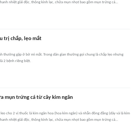
thanh nhiệt giải độc, thông kinh lạc, chữa mụn nhọt bao gồm mụn trứng cá...
u trị chắp, lẹo mắt
ệnh thường gặp ở bờ mi mắt. Trong dân gian thường gọi chung là chắp lẹo nhưng
là 2 bệnh riêng biệt.
ữa mụn trứng cá từ cây kim ngân
y leo cho 2 vị thuốc là kim ngân hoa (hoa kim ngân) và nhẫn đông đằng (dây và lá kim
thanh nhiệt giải độc, thông kinh lạc, chữa mụn nhọt bao gồm mụn trứng cá...