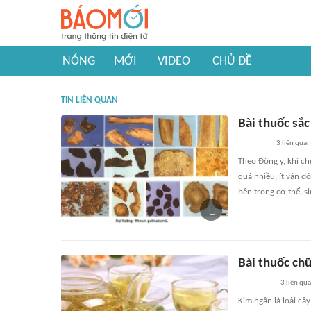
NÓNG
MỚI
VIDEO
CHỦ ĐỀ
TIN LIÊN QUAN
Bài thuốc sắc
3
liên quan
Theo Đông y, khi ch
quá nhiều, ít vận độ
bên trong cơ thể, si
Bài thuốc ch
3
liên qu
Kim ngân là loài câ