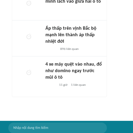
mình lách vào giữa hai ô tô
Áp thấp trên vịnh Bắc bộ
mạnh lên thành áp thấp
nhiệt đới
896
liên quan
4 xe máy quệt vào nhau, đổ
như domino ngay trước
mũi ô tô
11 giờ
1
liên quan