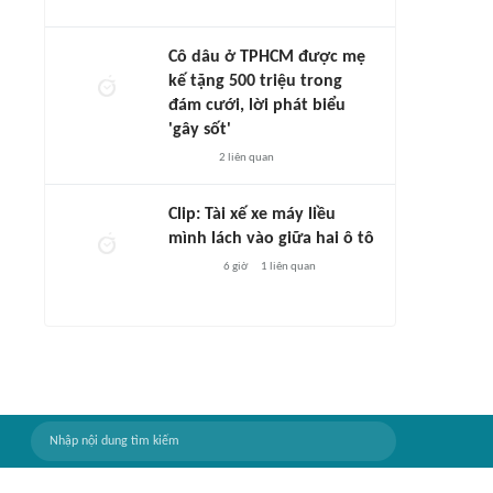
Cô dâu ở TPHCM được mẹ
kế tặng 500 triệu trong
đám cưới, lời phát biểu
'gây sốt'
2
liên quan
Clip: Tài xế xe máy liều
mình lách vào giữa hai ô tô
6 giờ
1
liên quan