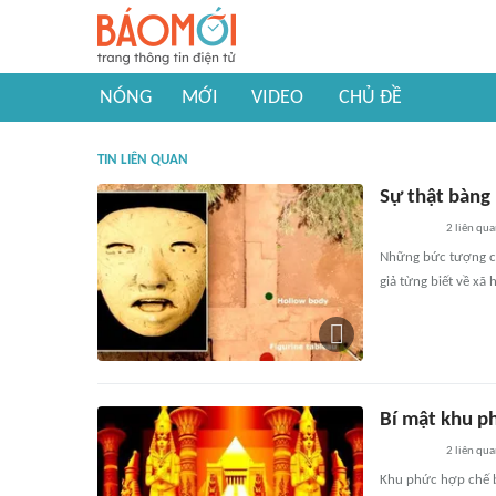
NÓNG
MỚI
VIDEO
CHỦ ĐỀ
TIN LIÊN QUAN
Sự thật bàng
2
liên qu
Những bức tượng co
giả từng biết về xã 
Bí mật khu p
2
liên qu
Khu phức hợp chế b