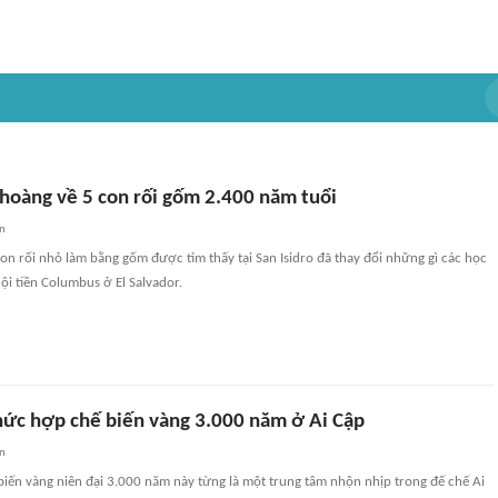
 hoàng về 5 con rối gốm 2.400 năm tuổi
an
n rối nhỏ làm bằng gốm được tìm thấy tại San Isidro đã thay đổi những gì các học
hội tiền Columbus ở El Salvador.
hức hợp chế biến vàng 3.000 năm ở Ai Cập
an
iến vàng niên đại 3.000 năm này từng là một trung tâm nhộn nhịp trong đế chế Ai