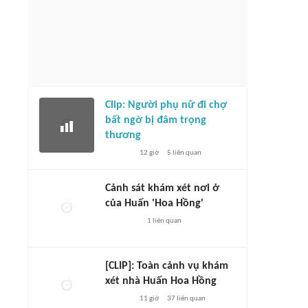
Clip: Người phụ nữ đi chợ
bất ngờ bị đâm trọng
thương
12 giờ
5
liên quan
Cảnh sát khám xét nơi ở
của Huấn 'Hoa Hồng'
1
liên quan
[CLIP]: Toàn cảnh vụ khám
xét nhà Huấn Hoa Hồng
11 giờ
37
liên quan