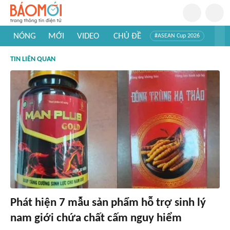
NÓNG
MỚI
VIDEO
CHỦ ĐỀ
#ASEAN Cup 2026
#Trí tuệ nhân tạo
#Mỹ - Iran
#Khám phá Việt Nam
TIN LIÊN QUAN
#Khám phá thế giới
Phát hiện 7 mẫu sản phẩm hỗ trợ sinh lý
nam giới chứa chất cấm nguy hiểm