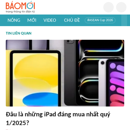
NÓNG
MỚI
VIDEO
CHỦ ĐỀ
#ASEAN Cup 2026
#Trí tuệ nhân tạo
#Mỹ - Iran
#Khám phá Việt Nam
TIN LIÊN QUAN
#Khám phá thế giới
Đâu là những iPad đáng mua nhất quý
1/2025?