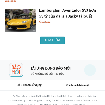
Lamborghini Aventador SVJ hơn
53 tỷ của đại gia Jacky tái xuất
XEM THÊM
TẢI ỨNG DỤNG BÁO MỚI
ĐỂ KHÔNG BỎ SÓT TIN TỨC
Điều khoản sử dụng
Chính sách bảo mật
An Ninh Mạng
Luật Phát Triển Đô Thị
Luật Kiến Trúc
Hạ Tầng
Tháo Gỡ
Lê Minh Hưng
Kim Sang-Sik
Vùng Thủ Đô
Indonesia
Mỹ
Tô Lâm
Iran