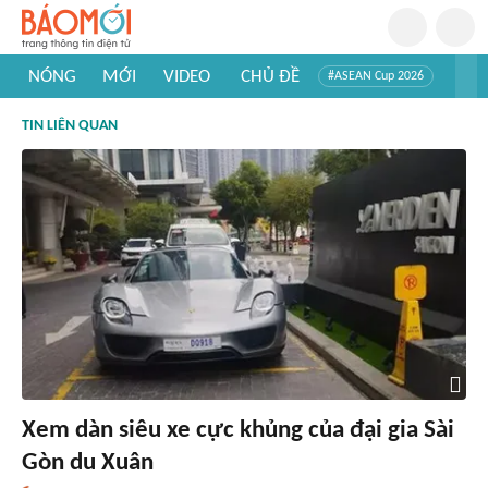
NÓNG
MỚI
VIDEO
CHỦ ĐỀ
#ASEAN Cup 2026
#Trí tuệ nhân tạo
#Mỹ - Iran
#Khám phá Việt Nam
TIN LIÊN QUAN
#Khám phá thế giới
Xem dàn siêu xe cực khủng của đại gia Sài
Gòn du Xuân