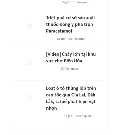
10 giờ
1
liên quan
Triệt phá cơ sở sản xuất
thuốc Đông y pha trộn
Paracetamol
12 giờ
20
liên quan
[Video] Cháy lớn tại khu
vực chợ Biên Hòa
57
liên quan
Loạt ô tô thủng lốp trên
cao tốc qua Gia Lai, Đắk
Lắk, tài xế phát hiện vật
nhọn
11 giờ
8
liên quan