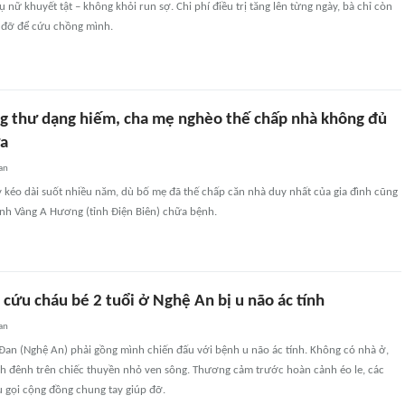
nữ khuyết tật – không khỏi run sợ. Chi phí điều trị tăng lên từng ngày, bà chỉ còn
p đỡ để cứu chồng mình.
ung thư dạng hiếm, cha mẹ nghèo thế chấp nhà không đủ
ữa
an
 kéo dài suốt nhiều năm, dù bố mẹ đã thế chấp căn nhà duy nhất của gia đình cũng
anh Vàng A Hương (tỉnh Điện Biên) chữa bệnh.
i cứu cháu bé 2 tuổi ở Nghệ An bị u não ác tính
an
 Đan (Nghệ An) phải gồng mình chiến đấu với bệnh u não ác tính. Không có nhà ở,
nh đênh trên chiếc thuyền nhỏ ven sông. Thương cảm trước hoàn cảnh éo le, các
êu gọi cộng đồng chung tay giúp đỡ.