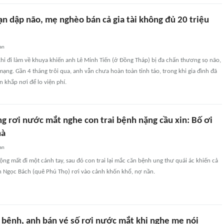
nạn dập não, mẹ nghèo bán cả gia tài không đủ 20 triệu
an
khi đi làm về khuya khiến anh Lê Minh Tiến (ở Đồng Tháp) bị đa chấn thương sọ não,
mạng. Gần 4 tháng trôi qua, anh vẫn chưa hoàn toàn tỉnh táo, trong khi gia đình đã
n khắp nơi để lo viện phí.
g rơi nước mắt nghe con trai bệnh nặng cầu xin: Bố ơi
hà
an
động mất đi một cánh tay, sau đó con trai lại mắc căn bệnh ung thư quái ác khiến cả
n Ngọc Bách (quê Phú Thọ) rơi vào cảnh khốn khổ, nợ nần.
 bệnh, anh bán vé số rơi nước mắt khi nghe mẹ nói