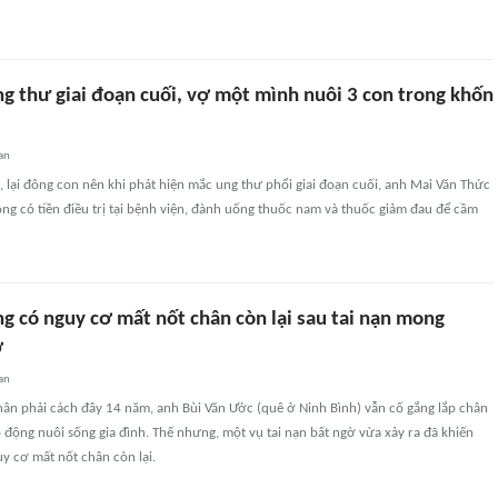
g thư giai đoạn cuối, vợ một mình nuôi 3 con trong khốn
an
 lại đông con nên khi phát hiện mắc ung thư phổi giai đoạn cuối, anh Mai Văn Thức
ông có tiền điều trị tại bệnh viện, đành uống thuốc nam và thuốc giảm đau để cầm
g có nguy cơ mất nốt chân còn lại sau tai nạn mong
ỡ
an
hân phải cách đây 14 năm, anh Bùi Văn Ước (quê ở Ninh Bình) vẫn cố gắng lắp chân
o động nuôi sống gia đình. Thế nhưng, một vụ tai nạn bất ngờ vừa xảy ra đã khiến
y cơ mất nốt chân còn lại.