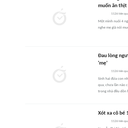
muốn ăn thịt
1126
liên qu
Một mình nuôi 4 ng
nghe mẹ già nói muố
Đau lòng ngư
'mẹ'
1126
liên qu
Sinh hai đứa con n
qua, chưa lần nào c
trong nhà đều dồn 
Xót xa cô bé
1126
liên qu