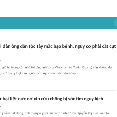
 đàn ông dân tộc Tày mắc bạo bệnh, nguy cơ phải cắt cụt
an
ản giá trị trong căn nhà tồi tàn, anh Vàng Văn Khăm (ở Tuyên Quang) vẫn không đủ
họi với hàng loạt căn bệnh hiểm nghèo kéo đến dồn dập.
bại liệt nức nở xin cứu chồng bị sốc tim nguy kịch
an
g nằm bất động, tính mạng ở giữa lằn ranh sinh tử, bà Nguyễn Thị Kim Loan (ở