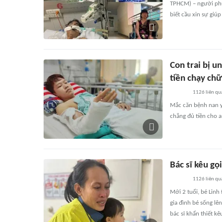
TPHCM) – người phụ 
biết cầu xin sự giú
Con trai bị 
tiền chạy ch
1126
liên qu
Mắc căn bệnh nan y
chẳng đủ tiền cho 
Bác sĩ kêu gọ
1126
liên qu
Mới 2 tuổi, bé Linh
gia đình bé sống lê
bác sĩ khẩn thiết k