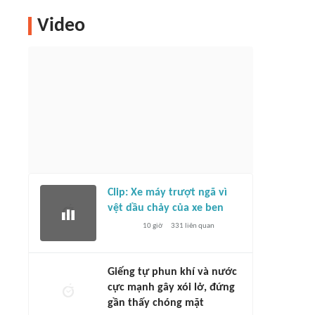
Video
Clip: Xe máy trượt ngã vì
vệt dầu chảy của xe ben
10 giờ
331
liên quan
Giếng tự phun khí và nước
cực mạnh gây xói lở, đứng
gần thấy chóng mặt