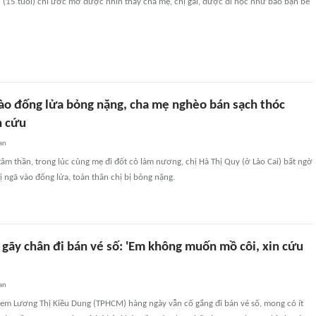
 (15 tuổi) chỉ ước mơ được nhìn thấy cha mẹ, chị gái, được đi học như bao bạn bè
vào đống lửa bỏng nặng, cha mẹ nghèo bán sạch thóc
n cứu
an
tâm thần, trong lúc cùng mẹ đi đốt cỏ làm nương, chị Hà Thị Quy (ở Lào Cai) bất ngờ
bị ngã vào đống lửa, toàn thân chị bị bỏng nặng.
 gãy chân đi bán vé số: 'Em không muốn mồ côi, xin cứu
an
, em Lương Thị Kiều Dung (TPHCM) hàng ngày vẫn cố gắng đi bán vé số, mong có ít