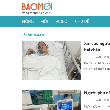
NÓNG
MỚI
VIDEO
CHỦ ĐỀ
BÁO VIETNAMNET
Xin cứu người
hai chân
1126
liên qu
Dù đã bán hết tài s
chi phí để chống c
Người phụ nữ 
1126
liên qu
Ngày ngày nhìn chồn