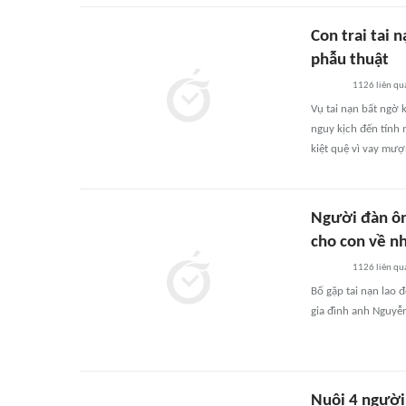
Con trai tai 
phẫu thuật
1126
liên qu
Vụ tai nạn bất ngờ 
nguy kịch đến tính 
kiệt quệ vì vay mượ
Người đàn ôn
cho con về n
1126
liên qu
Bố gặp tai nạn lao 
gia đình anh Nguyễ
Nuôi 4 người