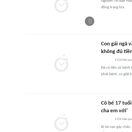
Nguyễn Thị Bảo Hân
đồng trang lứa.
Con gái ngã 
không đủ tiề
1126
liên qu
Đã có tiền sử bệnh 
phát bệnh, co giật 
Cô bé 17 tuổi
cha em với'
1126
liên qu
Bị tai nạn gãy chân