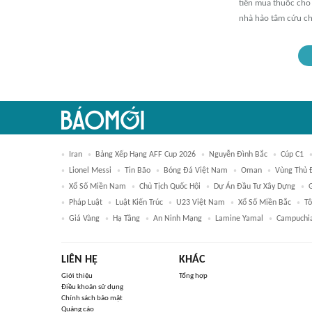
tiền mua thuốc cho 
nhà hảo tâm cứu ch
Iran
Bảng Xếp Hạng AFF Cup 2026
Nguyễn Đình Bắc
Cúp C1
Lionel Messi
Tin Bão
Bóng Đá Việt Nam
Oman
Vùng Thủ 
Xổ Số Miền Nam
Chủ Tịch Quốc Hội
Dự Án Đầu Tư Xây Dựng
Pháp Luật
Luật Kiến Trúc
U23 Việt Nam
Xổ Số Miền Bắc
T
Giá Vàng
Hạ Tầng
An Ninh Mạng
Lamine Yamal
Campuchi
LIÊN HỆ
KHÁC
Giới thiệu
Tổng hợp
Điều khoản sử dụng
Chính sách bảo mật
Quảng cáo