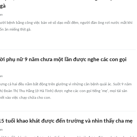
 gà
an
ười bệnh bằng công việc bán vé số dạo mỗi đêm, người đàn ông rơi nước mắt khi
n ăn miếng thịt gà.
ời phụ nữ 9 năm chưa một lần được nghe các con gọi
an
hưng cả hai đều nằm bất động trên giường vì những căn bệnh quái ác. Suốt 9 năm
hị Đoàn Thị Thu Hằng (ở Hà Tĩnh) được nghe các con gọi tiếng 'mẹ', mọi tài sản
hết vào việc chạy chữa cho con.
 15 tuổi khao khát được đến trường và nhìn thấy cha mẹ
an