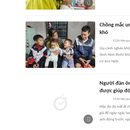
Chồng mắc un
khó
1126
liên qu
Gia cảnh nghèo khó,
(tỉnh Ninh Bình) kh
cự qua ngày.
Người đàn ôn
được giúp đ
1126
liên qu
Mặc dù đã mất đi c
giả để ngày ngày la
anh đứng trước ngu