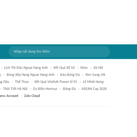
Lịch Thi Đấu Ngoại Hạng Anh
Kết Quả Xổ Số
Năm
Xã Hội
g
Bảng Xếp Hạng Ngoại Hạng Anh
Báo Bóng Đá
Kim Sang-Sik
ng Dầu
Thể Thao
Kết Quả Vietlott Power 6/55
Lê Minh Hưng
Thời Tiết Hà Nội
Eo Biển Hormuz
Bóng Đá
ASEAN Cup 2026
ness Account
Zalo Cloud