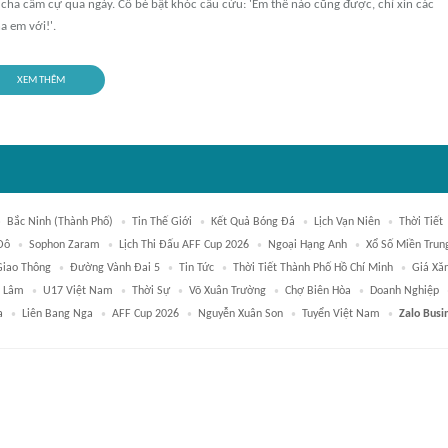
cha cầm cự qua ngày. Cô bé bật khóc cầu cứu: 'Em thế nào cũng được, chỉ xin các
a em với!'.
XEM THÊM
Bắc Ninh (thành Phố)
Tin Thế Giới
Kết Quả Bóng Đá
Lịch Vạn Niên
Thời Tiết
Đô
Sophon Zaram
Lịch Thi Đấu AFF Cup 2026
Ngoại Hạng Anh
Xổ Số Miền Trun
Giao Thông
Đường Vành Đai 5
Tin Tức
Thời Tiết Thành Phố Hồ Chí Minh
Giá Xă
ô Lâm
U17 Việt Nam
Thời Sự
Võ Xuân Trường
Chợ Biên Hòa
Doanh Nghiệp
a
Liên Bang Nga
AFF Cup 2026
Nguyễn Xuân Son
Tuyển Việt Nam
Zalo Busi