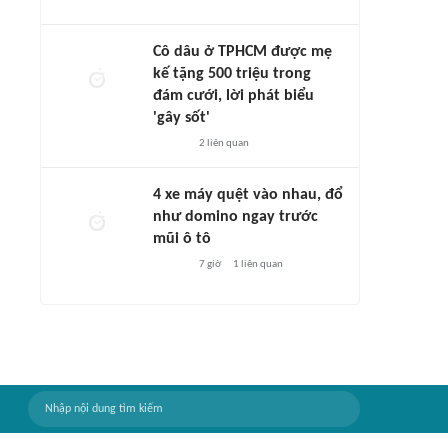
Cô dâu ở TPHCM được mẹ
kế tặng 500 triệu trong
đám cưới, lời phát biểu
'gây sốt'
2
liên quan
4 xe máy quệt vào nhau, đổ
như domino ngay trước
mũi ô tô
7 giờ
1
liên quan