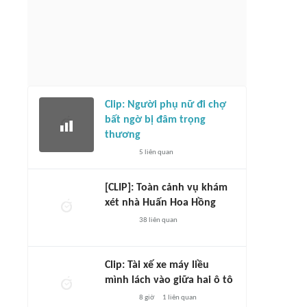
Clip: Người phụ nữ đi chợ
bất ngờ bị đâm trọng
thương
5
liên quan
[CLIP]: Toàn cảnh vụ khám
xét nhà Huấn Hoa Hồng
38
liên quan
Clip: Tài xế xe máy liều
mình lách vào giữa hai ô tô
8 giờ
1
liên quan