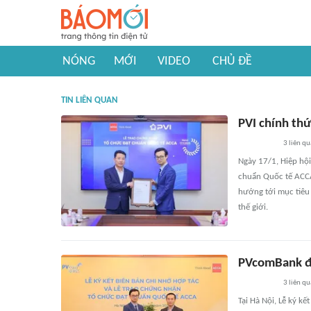
NÓNG
MỚI
VIDEO
CHỦ ĐỀ
TIN LIÊN QUAN
PVI chính th
3
liên qu
Ngày 17/1, Hiệp hộ
chuẩn Quốc tế ACCA
hướng tới mục tiêu
thế giới.
PVcomBank đư
3
liên qu
Tại Hà Nội, Lễ ký k