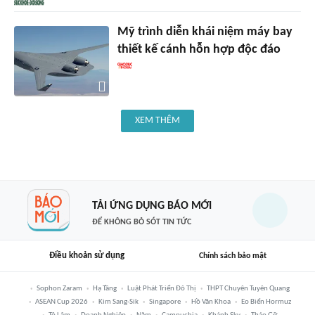
Mỹ trình diễn khái niệm máy bay
thiết kế cánh hỗn hợp độc đáo
XEM THÊM
TẢI ỨNG DỤNG BÁO MỚI
ĐỂ KHÔNG BỎ SÓT TIN TỨC
Điều khoản sử dụng
Chính sách bảo mật
Sophon Zaram
Hạ Tầng
Luật Phát Triển Đô Thị
THPT Chuyên Tuyên Quang
ASEAN Cup 2026
Kim Sang-Sik
Singapore
Hồ Văn Khoa
Eo Biển Hormuz