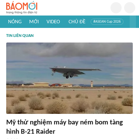
NÓNG
MỚI
VIDEO
CHỦ ĐỀ
#ASEAN Cup 2026
#Trí tuệ nhân tạo
#Mỹ - Iran
#Khám phá Việt Nam
TIN LIÊN QUAN
#Khám phá thế giới
Mỹ thử nghiệm máy bay ném bom tàng
hình B-21 Raider