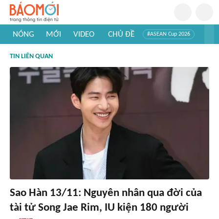
NÓNG
MỚI
VIDEO
CHỦ ĐỀ
#ASEAN Cup 2026
#Trí tuệ nhân tạo
#Mỹ - Iran
#Khám phá Việt Nam
TIN LIÊN QUAN
#Khám phá thế giới
Sao Hàn 13/11: Nguyên nhân qua đời của
tài tử Song Jae Rim, IU kiện 180 người