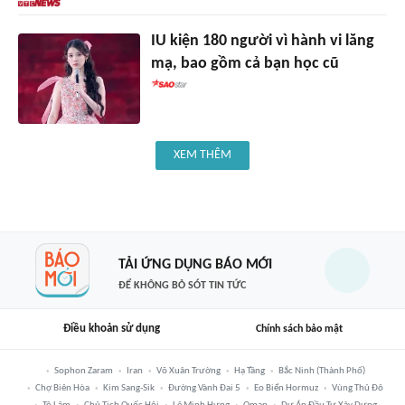
IU kiện 180 người vì hành vi lăng
mạ, bao gồm cả bạn học cũ
XEM THÊM
TẢI ỨNG DỤNG BÁO MỚI
ĐỂ KHÔNG BỎ SÓT TIN TỨC
Điều khoản sử dụng
Chính sách bảo mật
Sophon Zaram
Iran
Võ Xuân Trường
Hạ Tầng
Bắc Ninh (thành Phố)
Chợ Biên Hòa
Kim Sang-Sik
Đường Vành Đai 5
Eo Biển Hormuz
Vùng Thủ Đô