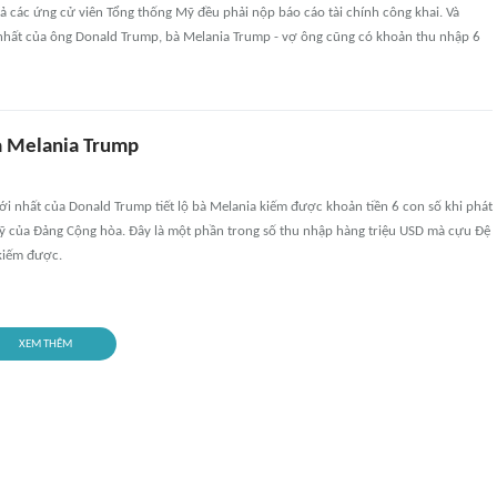
cả các ứng cử viên Tổng thống Mỹ đều phải nộp báo cáo tài chính công khai. Và
nhất của ông Donald Trump, bà Melania Trump - vợ ông cũng có khoản thu nhập 6
bà Melania Trump
ới nhất của Donald Trump tiết lộ bà Melania kiếm được khoản tiền 6 con số khi phát
uỹ của Đảng Cộng hòa. Đây là một phần trong số thu nhập hàng triệu USD mà cựu Đệ
kiếm được.
XEM THÊM