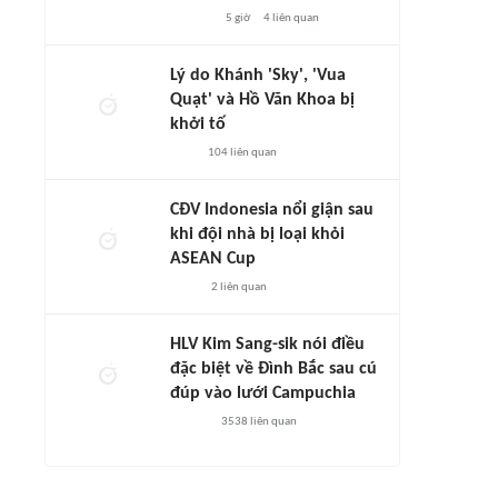
5 giờ
4
liên quan
Lý do Khánh 'Sky', 'Vua
Quạt' và Hồ Văn Khoa bị
khởi tố
104
liên quan
CĐV Indonesia nổi giận sau
khi đội nhà bị loại khỏi
ASEAN Cup
2
liên quan
HLV Kim Sang-sik nói điều
đặc biệt về Đình Bắc sau cú
đúp vào lưới Campuchia
3538
liên quan