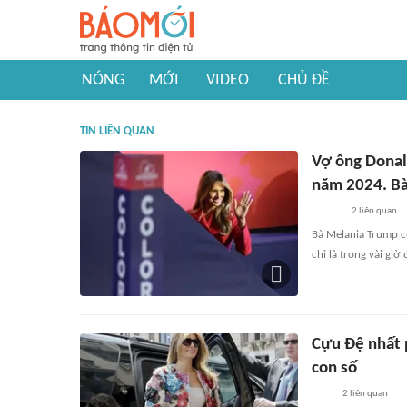
NÓNG
MỚI
VIDEO
CHỦ ĐỀ
TIN LIÊN QUAN
Vợ ông Donal
năm 2024. Bà
2
liên quan
Bà Melania Trump c
chỉ là trong vài giờ
Cựu Đệ nhất 
con số
2
liên quan