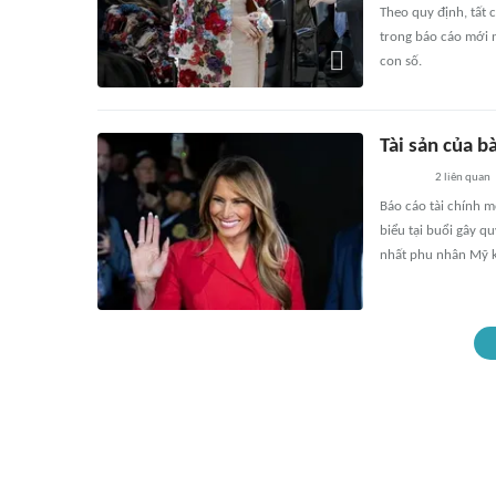
Theo quy định, tất 
trong báo cáo mới 
con số.
Tài sản của 
2
liên quan
Báo cáo tài chính m
biểu tại buổi gây q
nhất phu nhân Mỹ 