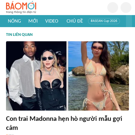
NÓNG
MỚI
VIDEO
CHỦ ĐỀ
#ASEAN Cup 2026
#Trí tuệ nhân tạo
#Mỹ - Iran
#Khám phá Việt Nam
TIN LIÊN QUAN
#Khám phá thế giới
Con trai Madonna hẹn hò người mẫu gợi
cảm