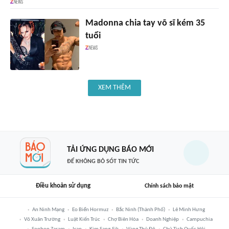
Madonna chia tay võ sĩ kém 35
tuổi
XEM THÊM
TẢI ỨNG DỤNG BÁO MỚI
ĐỂ KHÔNG BỎ SÓT TIN TỨC
Điều khoản sử dụng
Chính sách bảo mật
An Ninh Mạng
Eo Biển Hormuz
Bắc Ninh (thành Phố)
Lê Minh Hưng
Võ Xuân Trường
Luật Kiến Trúc
Chợ Biên Hòa
Doanh Nghiệp
Campuchia