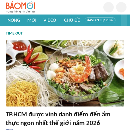
NÓNG
MỚI
VIDEO
CHỦ ĐỀ
#ASEAN Cup 2026
#Trí tuệ nhân tạo
#Mỹ - Iran
#Khám phá Việt Nam
TIME OUT
#Khám phá thế giới
TP.HCM được vinh danh điểm đến ẩm
thực ngon nhất thế giới năm 2026