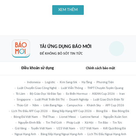
XEM THÊM
TẢI ỨNG DỤNG BÁO MỚI
ĐỂ KHÔNG BỎ SÓT TIN TỨC
Điều khoản sử dụng
Chính sách bảo mật
Indonesia
Logistic
Kim Sang-Sik
Hạ Tầng
Phương Tiện
Luật Chuyển Giao Công Nghệ
Luật Viễn Thông
THPT Chuyên Tuyên Quang
Tô Lâm
Bộ Giáo Dục Và Đào Tạo
Eo Biển Hormuz
ASEAN Cup 2026
Iran
Singapore
Luật Phát Triển Đô Thị
Doanh Nghiệp
Luật Giao Dịch Điện Tử
Tháo Gỡ
Năm
Liên Bang Nga
Campuchia
Khánh Sky
AFF Cup 2026
Lịch Thi Đấu AFF Cup 2026
Bảng Xếp Hạng AFF Cup 2026
Bóng Đá
Báo Bóng Đá
Bóng Đá Việt Nam
Thể Thao
Lionel Messi
Lamine Yamal
Nguyễn Xuân Son
Nguyễn Đình Bắc
Tin Thế Giới
Pháp Luật
Xã Hội
Tin Bão
Tin Tức
Giá Vàng
Tuyển Việt Nam
U23 Việt Nam
U17 Việt Nam
Kết Quả Bóng Đá
Ngoại Hạng Anh
Bảng Xếp Hạng Ngoại Hạng Anh
Lịch Thi Đấu Ngoại Hạng Anh