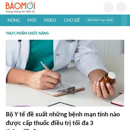
NÓNG
MỚI
VIDEO
CHỦ ĐỀ
#ASEAN Cup 2026
#Trí tuệ nhân tạo
#Mỹ - Iran
#Khám phá Việt Nam
THỰC PHẨM CHỨC NĂNG
#Khám phá thế giới
Bộ Y tế đề xuất những bệnh mạn tính nào
được cấp thuốc điều trị tối đa 3