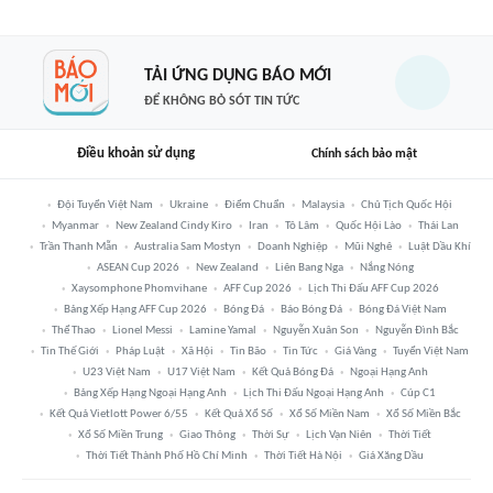
TẢI ỨNG DỤNG BÁO MỚI
ĐỂ KHÔNG BỎ SÓT TIN TỨC
Điều khoản sử dụng
Chính sách bảo mật
Đội Tuyển Việt Nam
Ukraine
Điểm Chuẩn
Malaysia
Chủ Tịch Quốc Hội
Myanmar
New Zealand Cindy Kiro
Iran
Tô Lâm
Quốc Hội Lào
Thái Lan
Trần Thanh Mẫn
Australia Sam Mostyn
Doanh Nghiệp
Mũi Nghê
Luật Dầu Khí
ASEAN Cup 2026
New Zealand
Liên Bang Nga
Nắng Nóng
Xaysomphone Phomvihane
AFF Cup 2026
Lịch Thi Đấu AFF Cup 2026
Bảng Xếp Hạng AFF Cup 2026
Bóng Đá
Báo Bóng Đá
Bóng Đá Việt Nam
Thể Thao
Lionel Messi
Lamine Yamal
Nguyễn Xuân Son
Nguyễn Đình Bắc
Tin Thế Giới
Pháp Luật
Xã Hội
Tin Bão
Tin Tức
Giá Vàng
Tuyển Việt Nam
U23 Việt Nam
U17 Việt Nam
Kết Quả Bóng Đá
Ngoại Hạng Anh
Bảng Xếp Hạng Ngoại Hạng Anh
Lịch Thi Đấu Ngoại Hạng Anh
Cúp C1
Kết Quả Vietlott Power 6/55
Kết Quả Xổ Số
Xổ Số Miền Nam
Xổ Số Miền Bắc
Xổ Số Miền Trung
Giao Thông
Thời Sự
Lịch Vạn Niên
Thời Tiết
Thời Tiết Thành Phố Hồ Chí Minh
Thời Tiết Hà Nội
Giá Xăng Dầu