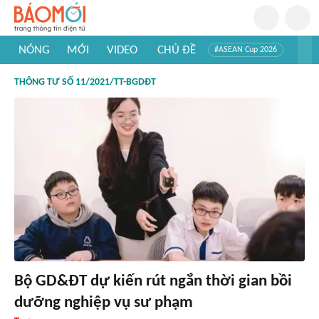
NÓNG
MỚI
VIDEO
CHỦ ĐỀ
#ASEAN Cup 2026
#Trí tuệ nhân tạo
#Mỹ - Iran
#Khám phá Việt Nam
THÔNG TƯ SỐ 11/2021/TT-BGDĐT
#Khám phá thế giới
Bộ GD&ĐT dự kiến rút ngắn thời gian bồi
dưỡng nghiệp vụ sư phạm