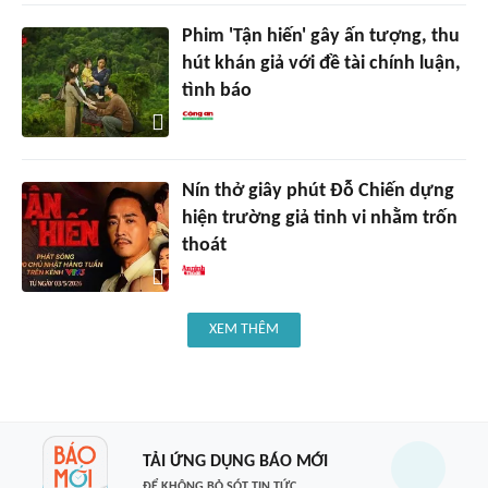
Phim 'Tận hiến' gây ấn tượng, thu
hút khán giả với đề tài chính luận,
tình báo
Nín thở giây phút Đỗ Chiến dựng
hiện trường giả tinh vi nhằm trốn
thoát
XEM THÊM
TẢI ỨNG DỤNG BÁO MỚI
ĐỂ KHÔNG BỎ SÓT TIN TỨC