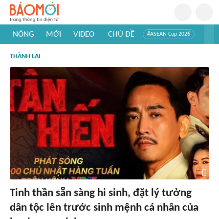
NÓNG
MỚI
VIDEO
CHỦ ĐỀ
#ASEAN Cup 2026
#Trí tuệ nhân tạo
#Mỹ - Iran
#Khám phá Việt Nam
THÀNH LAI
#Khám phá thế giới
Tinh thần sẵn sàng hi sinh, đặt lý tưởng
dân tộc lên trước sinh mệnh cá nhân của