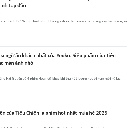
lĩnh top đầu
n
 đến Khánh Dư Niên 3, loạt phim Hoa ngữ đình đám năm 2025 đang gây bão mạng xã
oa ngữ ăn khách nhất của Youku: Siêu phẩm của Tiêu
ạc màn ảnh nhỏ
n
Tàng Hải Truyện và 4 phim Hoa ngữ khác khi thu hút lượng người xem mới kỷ lục
yện của Tiêu Chiến là phim hot nhất mùa hè 2025
n