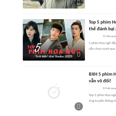
Top 5 phim H
thể đánh bại
14
liên qua
5 phim Hoa ngữ đầu
vẫn chưa vượt qua 
BXH 5 phim H
vẫn vô đối!
14
liên qua
Top 5 phim Hoa ngữ 
ứng truyền thông 