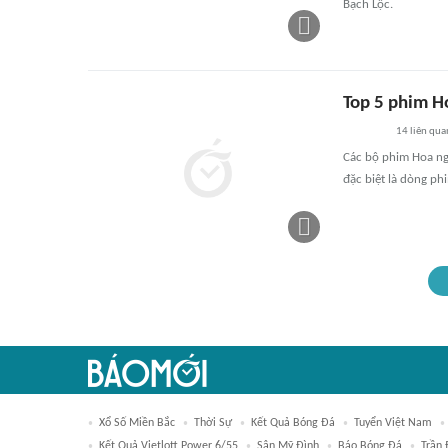
Bạch Lộc.
Top 5 phim Ho
14
liên qua
Các bộ phim Hoa ng
đặc biệt là dòng ph
Xổ Số Miền Bắc
Thời Sự
Kết Quả Bóng Đá
Tuyển Việt Nam
Kết Quả Vietlott Power 6/55
Sân Mỹ Đình
Báo Bóng Đá
Trần 