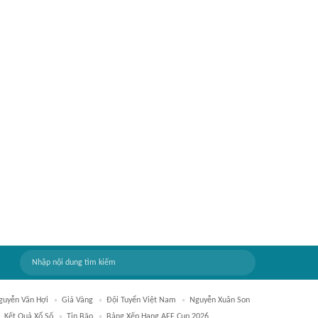
guyễn Văn Hợi
Giá Vàng
Đội Tuyển Việt Nam
Nguyễn Xuân Son
Kết Quả Xổ Số
Tin Bão
Bảng Xếp Hạng AFF Cup 2026