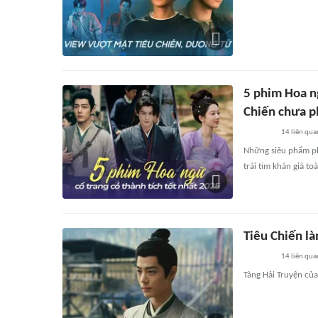
5 phim Hoa ng
Chiến chưa p
14
liên qua
Những siêu phẩm ph
trái tim khán giả to
Tiêu Chiến l
14
liên qua
Tàng Hải Truyện củ