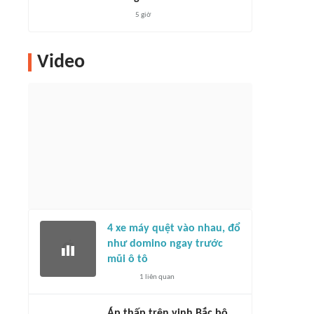
5 giờ
Video
4 xe máy quệt vào nhau, đổ
như domino ngay trước
mũi ô tô
1
liên quan
Áp thấp trên vịnh Bắc bộ