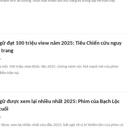
 thành tích ấn tượng, vượt mặt nhiều đối thủ nặng ký trong dịp hè năm nay.
gữ đạt 100 triệu view năm 2025: Tiêu Chiến cứu nguy
 trang
n
 mốc 100 triệu view Khốc Vân 2025, chứng minh sức hút mạnh mẽ của phim
iểm hiện tại.
gữ được xem lại nhiều nhất 2025: Phim của Bạch Lộc
cuối
n
được xem lại nhiều nhất nửa đầu 2025, bất ngờ về vị trí khiêm tốn của phim có