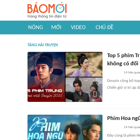
NÓNG
MỚI
VIDEO
CHỦ ĐỀ
TÀNG HẢI TRUYỆN
Top 5 phim T
không có đối
14
liên qua
Douyin công bố top
Chiến giữ vị trí áp 
Phim Hoa ngữ
14
liên qua
Đây cũng là phim Ho