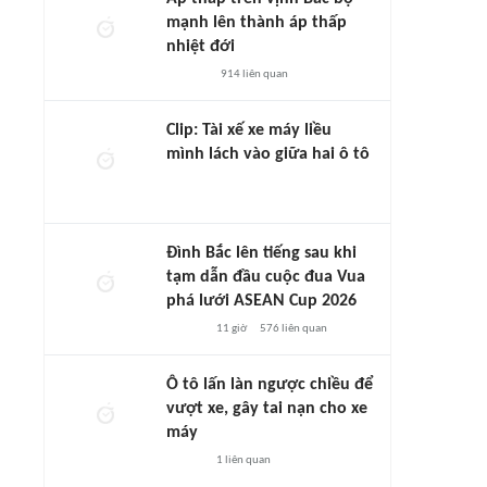
mạnh lên thành áp thấp
nhiệt đới
914
liên quan
Clip: Tài xế xe máy liều
mình lách vào giữa hai ô tô
Đình Bắc lên tiếng sau khi
tạm dẫn đầu cuộc đua Vua
phá lưới ASEAN Cup 2026
11 giờ
576
liên quan
Ô tô lấn làn ngược chiều để
vượt xe, gây tai nạn cho xe
máy
1
liên quan