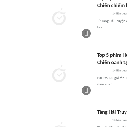
Chiến chiếm 
14
liên qua
Từ Tàng Hải Truyện
hội.
Top 5 phim H
Chiến oanh t
14
liên qua
BXH Youku gọi tên 
năm 2025.
Tàng Hải Tru
14
liên qua