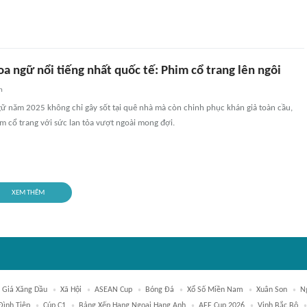
a ngữ nổi tiếng nhất quốc tế: Phim cổ trang lên ngôi
n
ữ năm 2025 không chỉ gây sốt tại quê nhà mà còn chinh phục khán giả toàn cầu,
im cổ trang với sức lan tỏa vượt ngoài mong đợi.
XEM THÊM
Giá Xăng Dầu
Xã Hội
ASEAN Cup
Bóng Đá
Xổ Số Miền Nam
Xuân Son
N
Đình Tiệp
Cúp C1
Bảng Xếp Hạng Ngoại Hạng Anh
AFF Cup 2026
Vịnh Bắc Bộ