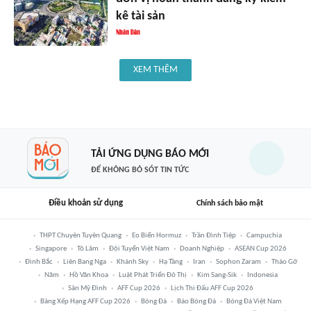
kê tài sản
XEM THÊM
TẢI ỨNG DỤNG BÁO MỚI
ĐỂ KHÔNG BỎ SÓT TIN TỨC
Điều khoản sử dụng
Chính sách bảo mật
THPT Chuyên Tuyên Quang
Eo Biển Hormuz
Trần Đình Tiệp
Campuchia
Singapore
Tô Lâm
Đội Tuyển Việt Nam
Doanh Nghiệp
ASEAN Cup 2026
Đình Bắc
Liên Bang Nga
Khánh Sky
Hạ Tầng
Iran
Sophon Zaram
Tháo Gỡ
Năm
Hồ Văn Khoa
Luật Phát Triển Đô Thị
Kim Sang-Sik
Indonesia
Sân Mỹ Đình
AFF Cup 2026
Lịch Thi Đấu AFF Cup 2026
Bảng Xếp Hạng AFF Cup 2026
Bóng Đá
Báo Bóng Đá
Bóng Đá Việt Nam