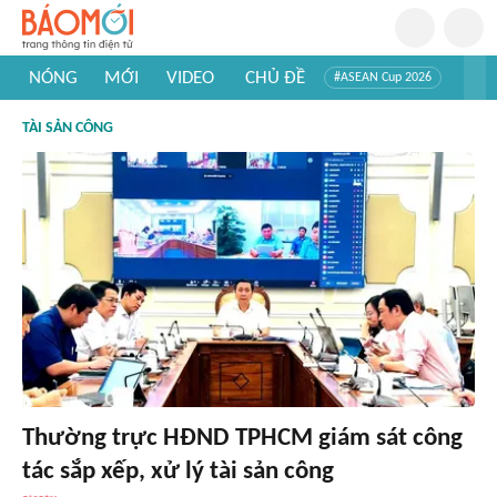
NÓNG
MỚI
VIDEO
CHỦ ĐỀ
#ASEAN Cup 2026
#Trí tuệ nhân tạo
#Mỹ - Iran
#Khám phá Việt Nam
TÀI SẢN CÔNG
#Khám phá thế giới
Thường trực HĐND TPHCM giám sát công
tác sắp xếp, xử lý tài sản công