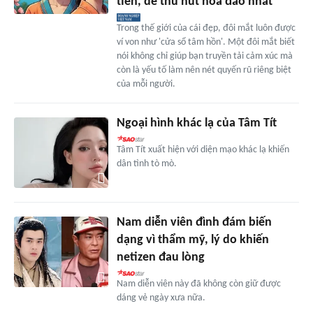
tiên, dễ thu hút hoa đào nhất
Trong thế giới của cái đẹp, đôi mắt luôn được
ví von như 'cửa sổ tâm hồn'. Một đôi mắt biết
nói không chỉ giúp bạn truyền tải cảm xúc mà
còn là yếu tố làm nên nét quyến rũ riêng biệt
của mỗi người.
Ngoại hình khác lạ của Tâm Tít
Tâm Tít xuất hiện với diện mạo khác lạ khiến
dân tình tò mò.
Nam diễn viên đình đám biến
dạng vì thẩm mỹ, lý do khiến
netizen đau lòng
Nam diễn viên này đã không còn giữ được
dáng vẻ ngày xưa nữa.