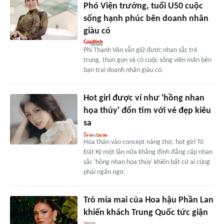
Phó Viện trưởng, tuổi U50 cuộc
sống hạnh phúc bên doanh nhân
giàu có
Phi Thanh Vân vẫn giữ được nhan sắc trẻ
trung, thon gọn và có cuộc sống viên mãn bên
bạn trai doanh nhân giàu có.
Hot girl được ví như 'hồng nhan
họa thủy' đốn tim với vẻ đẹp kiêu
sa
Hóa thân vào concept nàng thơ, hot girl Tô
Đát Kỷ một lần nữa khẳng định đẳng cấp nhan
sắc 'hồng nhan họa thủy' khiến bất cứ ai cũng
phải ngẩn ngơ.
Trò mỉa mai của Hoa hậu Phần Lan
khiến khách Trung Quốc tức giận