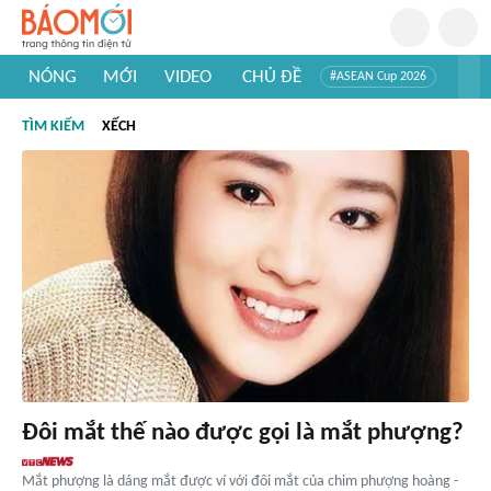
NÓNG
MỚI
VIDEO
CHỦ ĐỀ
#ASEAN Cup 2026
#Trí tuệ nhân tạo
#Mỹ - Iran
#Khám phá Việt Nam
TÌM KIẾM
XẾCH
#Khám phá thế giới
Đôi mắt thế nào được gọi là mắt phượng?
Mắt phượng là dáng mắt được ví với đôi mắt của chim phượng hoàng -