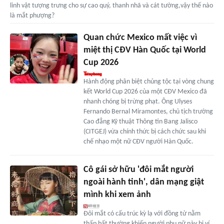
linh vật tượng trưng cho sự cao quý, thanh nhã và cát tường,vậy thế nào
là mắt phượng?
Quan chức Mexico mất việc vì
miệt thị CĐV Hàn Quốc tại World
Cup 2026
Hành động phân biệt chủng tộc tại vòng chung
kết World Cup 2026 của một CĐV Mexico đã
nhanh chóng bị trừng phạt. Ông Ulyses
Fernando Bernal Miramontes, chủ tịch trường
Cao đẳng Kỹ thuật Thông tin Bang Jalisco
(CITGEJ) vừa chính thức bị cách chức sau khi
chế nhạo một nữ CĐV người Hàn Quốc.
Cô gái sở hữu 'đôi mắt người
ngoài hành tinh', dân mạng giật
mình khi xem ảnh
Đôi mắt có cấu trúc kỳ lạ với đồng tử nằm
thấp bất thường khiến người phụ nữ này bị ví