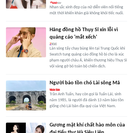
Nhan sắc xinh đẹp của nữ diễn viên nổi tiếng
một thời khiến khán giả không khỏi tiếc nuối.
Hãng đồng hồ Thụy Sĩ xin lỗi vì
quảng cáo 'mắt xếch'
Làn sóng tẩy chay bùng lên tại Trung Quốc khi
Swatch tung quảng cáo đồng hồ bị cho là xúc
phạm người châu Á, khiến thương hiệu Thụy Sĩ
vội vàng gỡ bỏ toàn bộ chiến dịch.
Người bảo tồn chó Lài sông Mã
Trần Anh Tuấn, hay còn gọi là Tuấn Lài, sinh
năm 1985, là người đã dành 13 năm bảo tồn
giống chó Lài bản địa quý của Việt Nam.
Gương mặt khí chất hào môn của
đại tiểu thư Hà Siêu Liên