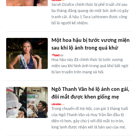
Sarah Dzafce chính thức bị phế truất chỉ sau
ba tháng đăng quang do một bức ảnh cũ gây
tranh cãi. Á hậu 1 Tara Lehtonen được công
bố là người kế nhiệm.
Một hoa hậu bị tước vương miện
sau khi lộ ảnh trong quá khứ
Hoa hậu này đã chính thức bị tước vương
miện sau khi hình ảnh trong quá khứ bất ngờ
bị lan truyền trên mạng xã hội.
Ngô Thanh Vân hé lộ ảnh con gái,
đôi mắt được khen giống mẹ
Trong chuyến đi Hà Nội, con gái 3 tháng tuổi
của Ngô Thanh Vân và Huy Trần lần đầu lộ
diện rõ hơn, gây chú ý với đôi mắt to tròn,
long lanh được nhận xét là bản sao của mẹ.