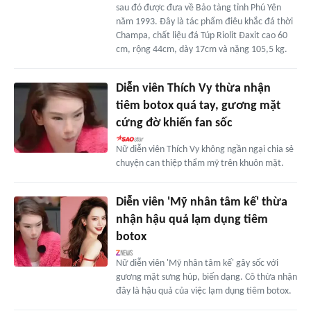
sau đó được đưa về Bảo tàng tỉnh Phú Yên
năm 1993. Đây là tác phẩm điêu khắc đá thời
Champa, chất liệu đá Túp Riolit Đaxit cao 60
cm, rộng 44cm, dày 17cm và nặng 105,5 kg.
Diễn viên Thích Vy thừa nhận
tiêm botox quá tay, gương mặt
cứng đờ khiến fan sốc
Nữ diễn viên Thích Vy không ngần ngại chia sẻ
chuyện can thiệp thẩm mỹ trên khuôn mặt.
Diễn viên 'Mỹ nhân tâm kế' thừa
nhận hậu quả lạm dụng tiêm
botox
Nữ diễn viên 'Mỹ nhân tâm kế' gây sốc với
gương mặt sưng húp, biến dạng. Cô thừa nhận
đây là hậu quả của việc lạm dụng tiêm botox.