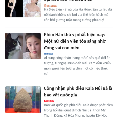
Hà Siêu Liên - ái nữ của Hà Hồng Sân từ lâu đã
nổi danh không chỉ bởi gia thế hiển hách mà
còn bởi gương mặt mang tướng phú quý.
Phim Hàn thú vị nhất hiện nay:
Một nữ diễn viên tỏa sáng nhờ
đóng vai con mèo
Ai cũng công nhận 'nàng mèo' này quá đỗi ấn
tượng, từ ngoại hình đến biểu cảm đều khiến
mọi người liên tưởng đến một cô mèo thực
sự.
Công nhận phù điêu Kala Núi Bà là
bảo vật quốc gia
Bảo vật quốc gia phù điêu Kala được phát hiện
trong hố khai quật di tích Núi Bà, thôn Mỹ
Thạnh Đông, xã Hòa Phong, huyện Tây Hòa,