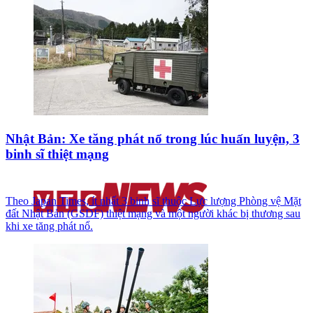
Nhật Bản: Xe tăng phát nổ trong lúc huấn luyện, 3
binh sĩ thiệt mạng
Theo Japan Times, ít nhất 3 binh sĩ thuộc Lực lượng Phòng vệ Mặt
đất Nhật Bản (GSDF) thiệt mạng và một người khác bị thương sau
khi xe tăng phát nổ.