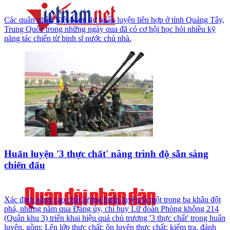
Các quân nhân Việt Nam dự huấn luyện liên hợp ở tỉnh Quảng Tây,
Trung Quốc trong những ngày qua đã có cơ hội học hỏi nhiều kỹ
năng tác chiến từ binh sĩ nước chủ nhà.
Huấn luyện '3 thực chất' nâng trình độ sẵn sàng
chiến đấu
Xác định nâng cao chất lượng huấn luyện là một trong ba khâu đột
phá, những năm qua Đảng ủy, chỉ huy Lữ đoàn Phòng không 214
(Quân khu 3) triển khai hiệu quả chủ trương '3 thực chất' trong huấn
luyện, gồm: Lên lớp thực chất; ôn luyện thực chất; kiểm tra, đánh