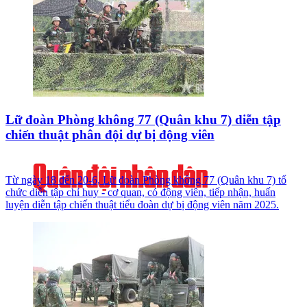
Lữ đoàn Phòng không 77 (Quân khu 7) diễn tập
chiến thuật phân đội dự bị động viên
Từ ngày 18 đến 20-6, Lữ đoàn Phòng không 77 (Quân khu 7) tổ
chức diễn tập chỉ huy - cơ quan, có động viên, tiếp nhận, huấn
luyện diễn tập chiến thuật tiểu đoàn dự bị động viên năm 2025.