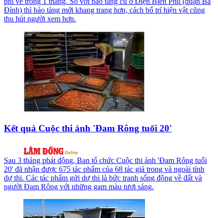
phí vé trong 1 tháng. So với bảo tàng cũ ở Điện Biên Phủ (quận Ba
Đình) thì bảo tàng mới khang trang hơn, cách bố trí hiện vật cũng
thu hút người xem hơn.
Kết quả Cuộc thi ảnh 'Đam Rông tuổi 20'
Sau 3 tháng phát động, Ban tổ chức Cuộc thi ảnh 'Đam Rông tuổi
20' đã nhận được 675 tác phẩm của 68 tác giả trong và ngoài tỉnh
dự thi. Các tác phẩm gửi dự thi là bức tranh sống động về đất và
người Đam Rông với những gam màu tươi sáng.