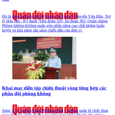
Đó là sáng kiến cải tiến kỹ thuật của Đại úy Nguyễn Văn Hậu, Trợ
lý Hậu cần - Kỹ thuật, Tiểu đoàn 105, Sư đoàn 363, Quân chủng
Phòng không-Không quân góp phần nâng cao chất lượng huấn
luyện và khả năng sẵn sàng chiến đấu của đơn vị.
Khai mạc diễn tập chiến thuật vòng tổng hợp các
phân đội phòng không
Sáng 3-11, Quân chủng Phòng không - Không quân tổ chức khai