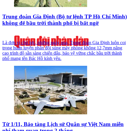
Trung đoàn Gia Định (Bộ tư lệnh TP Hồ Chí Minh)
không để bầu trời thành phố bị bất ngờ
Là đơn vị chủ lực, những ngày qua, Trung đoàn Gia Định luôn coi
trọng huấn luyện phân đội súng máy phòng không 12,7mm nâng
cao trình độ sẵn sàng chiến đấu, bảo vệ vững chắc bầu trời thành
phố mang tên Bác Hồ kính yêu.
Từ 1/11, Bảo tàng Lịch sử Quân sự Việt Nam miễn
phí tham quan trong 2 tháng