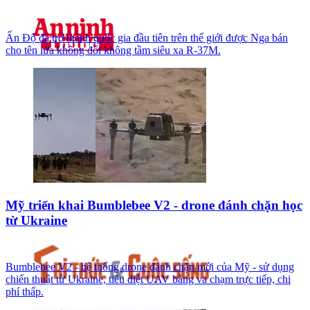
Ấn Độ đã trở thành quốc gia đầu tiên trên thế giới được Nga bán
cho tên lửa không đối không tầm siêu xa R-37M.
Mỹ triển khai Bumblebee V2 - drone đánh chặn học
từ Ukraine
Bumblebee V2 - hệ thống drone đánh chặn mới của Mỹ - sử dụng
chiến thuật từ Ukraine, tiêu diệt UAV bằng va chạm trực tiếp, chi
phí thấp.