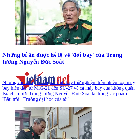
Những bí ẩn được hé lộ về 'đời bay' của Trung
tướng Nguyễn Đức Soát
Những câu chuyện về quá trình bay thử nghiệm trên nhiều loại máy
bay hiện đại, từ MiG-21 đến SU-27 và cả máy bay của không quân
Israel... được Trung tướng Nguyễn Đức Soát kể trong tác phẩm
'Bầu trời - Trường đại học của tôi'.