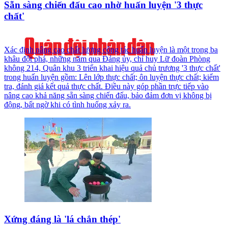
Sẵn sàng chiến đấu cao nhờ huấn luyện '3 thực
chất'
Xác định nâng cao chất lượng công tác huấn luyện là một trong ba
khâu đột phá, những năm qua Đảng ủy, chỉ huy Lữ đoàn Phòng
không 214, Quân khu 3 triển khai hiệu quả chủ trương '3 thực chất'
trong huấn luyện gồm: Lên lớp thực chất; ôn luyện thực chất; kiểm
tra, đánh giá kết quả thực chất. Điều này góp phần trực tiếp vào
nâng cao khả năng sẵn sàng chiến đấu, bảo đảm đơn vị không bị
động, bất ngờ khi có tình huống xảy ra.
Xứng đáng là 'lá chắn thép'