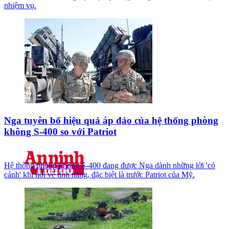
nhiệm vụ.
Nga tuyên bố hiệu quả áp đảo của hệ thống phòng
không S-400 so với Patriot
Hệ thống phòng không S-400 đang được Nga dành những lời 'có
cánh' khi nói về tính năng, đặc biệt là trước Patriot của Mỹ.