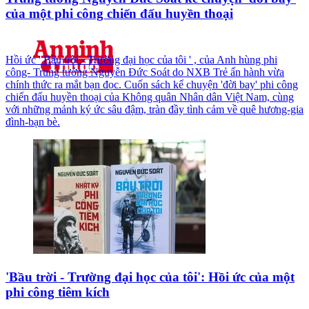
của một phi công chiến đấu huyền thoại
Hồi ức ' Bầu trời - Trường đại học của tôi ' , của Anh hùng phi
công- Trung tướng Nguyễn Đức Soát do NXB Trẻ ấn hành vừa
chính thức ra mắt bạn đọc. Cuốn sách kể chuyện 'đời bay' phi công
chiến đấu huyền thoại của Không quân Nhân dân Việt Nam, cùng
với những mảnh ký ức sâu đậm, tràn đầy tình cảm về quê hương-gia
đình-bạn bè.
'Bầu trời - Trường đại học của tôi': Hồi ức của một
phi công tiêm kích