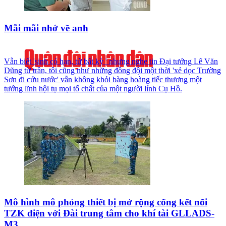
Mãi mãi nhớ về anh
Vẫn biết 'sinh có hạn, tử bất kỳ ' nhưng nghe tin Đại tướng Lê Văn
Dũng từ trần, tôi cũng như những đồng đội một thời 'xẻ dọc Trường
Sơn đi cứu nước' vẫn không khỏi bàng hoàng tiếc thương một
tướng lĩnh hội tụ mọi tố chất của một người lính Cụ Hồ.
Mô hình mô phỏng thiết bị mở rộng cổng kết nối
TZK điện với Đài trung tâm cho khí tài GLLADS-
M3