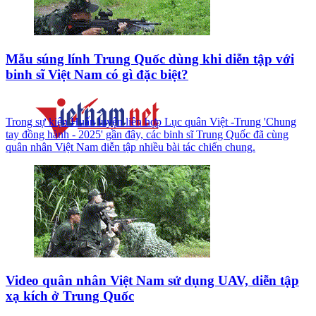
Mẫu súng lính Trung Quốc dùng khi diễn tập với
binh sĩ Việt Nam có gì đặc biệt?
Trong sự kiện Huấn luyện liên hợp Lục quân Việt -Trung 'Chung
tay đồng hành - 2025' gần đây, các binh sĩ Trung Quốc đã cùng
quân nhân Việt Nam diễn tập nhiều bài tác chiến chung.
Video quân nhân Việt Nam sử dụng UAV, diễn tập
xạ kích ở Trung Quốc