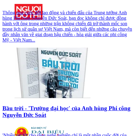
Thông qua cuộc đời lao động và chiến đấu của Trung tướng Anh
hùng Phi công Nguyễn Đức Soát, bạn đọc không chỉ được đồng
hành với ông trong những trận không chiến đã trở thành mốc son
trong lịch sử quân sự Việt Nam, mà còn biết đến những câu chuyện
đầy nhân văn về giai đoạn hậu chiến - hòa giải giữa các phi công
Mỹ - Việt Nam...
Bầu trời - 'Trường đại học' của Anh hùng Phi công
Nguyễn Đức Soát
'Nhiều người cho rằng nghề nghiệp chỉ là một phần cuộc đời của