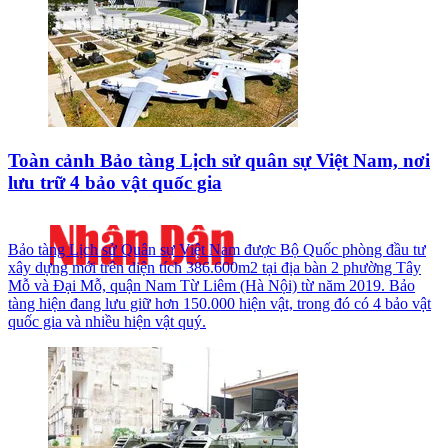
Toàn cảnh Bảo tàng Lịch sử quân sự Việt Nam, nơi
lưu trữ 4 bảo vật quốc gia
Bảo tàng Lịch sử Quân sự Việt Nam được Bộ Quốc phòng đầu tư
xây dựng mới trên diện tích 386.600m2 tại địa bàn 2 phường Tây
Mỗ và Đại Mỗ, quận Nam Từ Liêm (Hà Nội) từ năm 2019. Bảo
tàng hiện đang lưu giữ hơn 150.000 hiện vật, trong đó có 4 bảo vật
quốc gia và nhiều hiện vật quý.