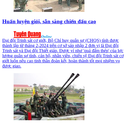
Huấn luyện giỏi, sẵn sàng chiến đấu cao
Đại đội Trinh sát cơ giới, Bộ Chỉ huy quân sự (CHQS) tỉnh được
thành lập từ tháng 2-2024 trên cơ sở sáp nhập 2 đơn vị là Đại đội
Trinh sát và Đại đội Thiết giáp. Được ví như 'quả đấm thép' của lực
lượng quân sự tỉnh, cán bộ, nhân viên, chiến sỹ Đại đội Trinh sát cơ
giới luôn nêu cao tinh thần đoàn kết, hoàn thành tốt mọi nhiệm vụ
được giao.