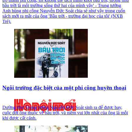
trở thành phi công, tôi không thể tách mình khỏi bầu trời, tưởng như
bầu trời là môi trường sống thứ hai của mình vậy' - Trung tướng
Anh hùng phi công Nguyễn Đức Soát chia sẻ như vậy trong cuốn
sách mới ra mắt của ông 'Bầu trời - trường đại học của tôi' (NXB
Trẻ).
Ngôi trường đặc biệt của một phi công huyền thoại
Dường như Trung tướng Nguyễn Đức Soát sinh ra để được bay,
cuộc đời ông thuộc về bầu trời, và niềm vui lớn nhất của ông là mỗi
khi được cất cánh.