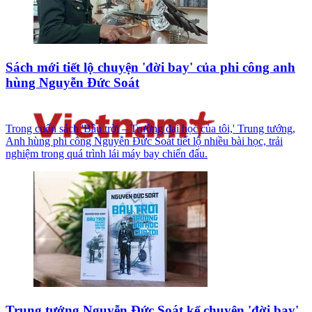
Sách mới tiết lộ chuyện 'đời bay' của phi công anh
hùng Nguyễn Đức Soát
Trong cuốn sách 'Bầu trời – Trường đại học của tôi,' Trung tướng,
Anh hùng phi công Nguyễn Đức Soát tiết lộ nhiều bài học, trải
nghiệm trong quá trình lái máy bay chiến đấu.
Trung tướng Nguyễn Đức Soát kể chuyện 'đời bay'