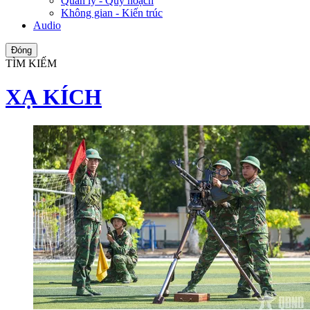
Quản lý - Quy hoạch
Không gian - Kiến trúc
Audio
Đóng
TÌM KIẾM
XẠ KÍCH