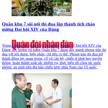
Quân khu 7 sôi nổi thi đua lập thành tích chào
mừng Đại hội XIV của Đảng
Trong không khí phấn khởi, tin tưởng hướng về Đại hội XIV của
Đảng, lực lượng vũ trang Quân khu 7 đang đẩy mạnh phong trào thi
đua với nội dung, biện pháp, chỉ tiêu cụ thể. Phong trào thi đua trở
thành động lực quan trọng, cổ vũ cán bộ, chiến sĩ phát huy truyền
thống, hoàn thành xuất sắc nhiệm vụ, thực hiện tốt công tác quốc
phòng, an ninh trên địa bàn chiến lược phía Nam của Tổ quốc.