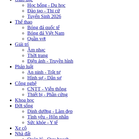
Học bổng - Du học
Đào tạo - Thi cử
Tuyển Sinh 2026
Thể thao
Bóng đá quốc tế
Bóng đá Việt Nam
Quần vợt
Giải trí
Âm nhạc
Thời trang
Điện ảnh - Truyền hình
Pháp luật
An ninh - Trật tự
Hình sự - Dân sự
Công nghệ
CNTT - Viễn thông
Thiết bị - Phần cứng
Khoa học
Đời sống
Dinh dưỡng - Làm đẹp
Tình yêu - Hôn nhân
Sức khỏe - Y tế
Xe cộ
Nhà đất