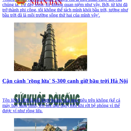
chúng ta. Từ đáy lòng, tôi không quan niệm như vậy. Bởi, từ khi đã
trở thành phi công, tôi không thể tách mình khỏi bầu trời, tưởng như
bầu trời đã là môi trường sống thứ hai của mình vậy'.
Cận cảnh 'rồng lửa' S-300 canh giữ bầu trời Hà Nội
Tên lửa S-300 là nỗi kinh hoàng của mục tiêu trên không (kể cả
máy bay tàng hình, tên lửa đạn đạo) mỗi khi rời bệ phóng vì thế
được ví như rồng lửa.