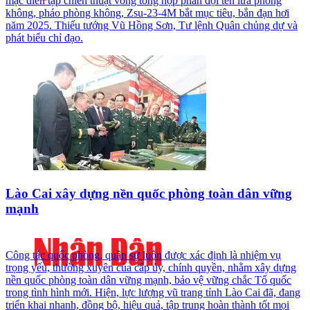
mạc diễn tập chiến thuật vòng tổng hợp phân đội tên lửa phòng
không, pháo phòng không, Zsu-23-4M bắt mục tiêu, bắn đạn hơi
năm 2025. Thiếu tướng Vũ Hồng Sơn, Tư lệnh Quân chủng dự và
phát biểu chỉ đạo.
Lào Cai xây dựng nền quốc phòng toàn dân vững
mạnh
Công tác quốc phòng, quân sự luôn được xác định là nhiệm vụ
trọng yếu, thường xuyên của cấp ủy, chính quyền, nhằm xây dựng
nền quốc phòng toàn dân vững mạnh, bảo vệ vững chắc Tổ quốc
trong tình hình mới. Hiện, lực lượng vũ trang tỉnh Lào Cai đã, đang
triển khai nhanh, đồng bộ, hiệu quả, tập trung hoàn thành tốt mọi