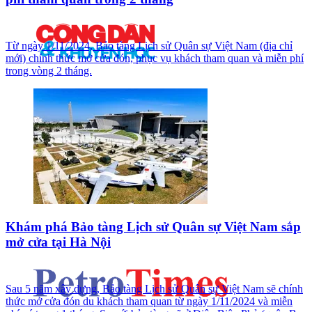
Từ ngày 1/11/2024, Bảo tàng Lịch sử Quân sự Việt Nam (địa chỉ
mới) chính thức mở cửa đón, phục vụ khách tham quan và miễn phí
trong vòng 2 tháng.
Khám phá Bảo tàng Lịch sử Quân sự Việt Nam sắp
mở cửa tại Hà Nội
Sau 5 năm xây dựng, Bảo tàng Lịch sử Quân sự Việt Nam sẽ chính
thức mở cửa đón du khách tham quan từ ngày 1/11/2024 và miễn