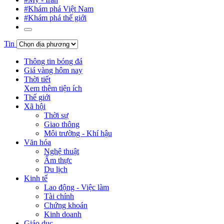
#Khám phá Việt Nam
#Khám phá thế giới
Tin
Thông tin bóng đá
Giá vàng hôm nay
Thời tiết
Xem thêm tiện ích
Thế giới
Xã hội
Thời sự
Giao thông
Môi trường - Khí hậu
Văn hóa
Nghệ thuật
Ẩm thực
Du lịch
Kinh tế
Lao động - Việc làm
Tài chính
Chứng khoán
Kinh doanh
Giáo dục