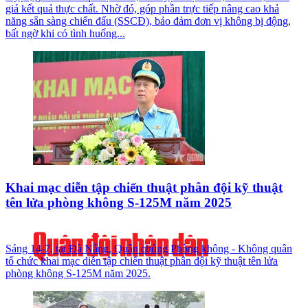
giá kết quả thực chất. Nhờ đó, góp phần trực tiếp nâng cao khả
năng sẵn sàng chiến đấu (SSCĐ), bảo đảm đơn vị không bị động,
bất ngờ khi có tình huống...
Khai mạc diễn tập chiến thuật phân đội kỹ thuật
tên lửa phòng không S-125M năm 2025
Sáng 14-7, tại Đà Nẵng, Quân chủng Phòng không - Không quân
tổ chức khai mạc diễn tập chiến thuật phân đội kỹ thuật tên lửa
phòng không S-125M năm 2025.