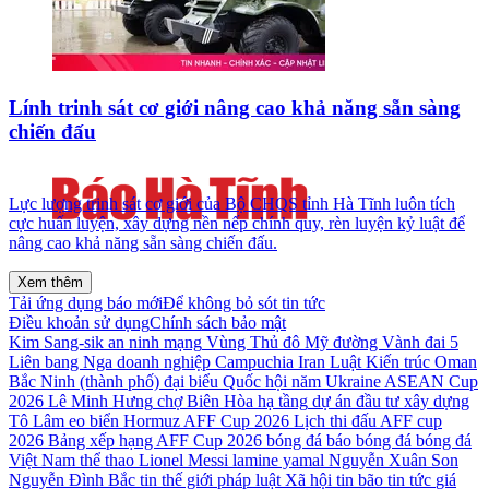
Lính trinh sát cơ giới nâng cao khả năng sẵn sàng
chiến đấu
Lực lượng trinh sát cơ giới của Bộ CHQS tỉnh Hà Tĩnh luôn tích
cực huấn luyện, xây dựng nền nếp chính quy, rèn luyện kỷ luật để
nâng cao khả năng sẵn sàng chiến đấu.
Xem thêm
Tải ứng dụng báo mới
Để không bỏ sót tin tức
Điều khoản sử dụng
Chính sách bảo mật
Kim Sang-sik
an ninh mạng
Vùng Thủ đô
Mỹ
đường Vành đai 5
Liên bang Nga
doanh nghiệp
Campuchia
Iran
Luật Kiến trúc
Oman
Bắc Ninh (thành phố)
đại biểu Quốc hội
năm
Ukraine
ASEAN Cup
2026
Lê Minh Hưng
chợ Biên Hòa
hạ tầng
dự án đầu tư xây dựng
Tô Lâm
eo biển Hormuz
AFF Cup 2026
Lịch thi đấu AFF cup
2026
Bảng xếp hạng AFF Cup 2026
bóng đá
báo bóng đá
bóng đá
Việt Nam
thể thao
Lionel Messi
lamine yamal
Nguyễn Xuân Son
Nguyễn Đình Bắc
tin thế giới
pháp luật
Xã hội
tin bão
tin tức
giá