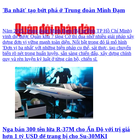
'Ba nhất' tạo bứt phá ở Trung đoàn Minh Đạm
Năm 2025, Trung đoàn Minh Đạm (Bộ tư lệnh TP Hồ Chí Minh)
vinh dự được Quân khu 7 tặng Cờ thi đua nhờ nhiều giải pháp xây
dựng đơn vị vững mạnh toàn diện. Nổi bật trong đó là mô hình
'Đơn vị ba nhất' với những biện pháp cụ thể, sát thực, tạo chuyển
biến rõ nét trong huấn luyện, sẵn sàng chiến đấu, xây dựng chính
quy và rèn luyện kỷ luật ở từng cán bộ, chiến sĩ.
Nga bán 300 tên lửa R-37M cho Ấn Độ với trị giá
hơn 1 tỷ USD để trang bị cho Su-30MKI