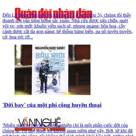
Đến Lữ đoàn Pháo phòng không 573 (Quân khu 5), chúng tôi thấy
doanh trại vẫn tưng bừng sắc xuân: Nhà cửa được sửa chữa, quét
vôi ve, sơn mới; khuôn viên sạch sẽ, phong quang; bồn hoa, cây
cảnh được cắt tỉa gọn gàng; hệ thống bảng biển, pa nô tuyên truyền,
cờ, hoa rực rỡ...
'Đời bay' của một phi công huyền thoại
'Nhiều người cho rằng, nghề nghiệp chỉ là một phần cuộc đời của
chúng ta. Từ đáy lòng, tôi không quan niệm như vậy. Bởi, từ khi đã