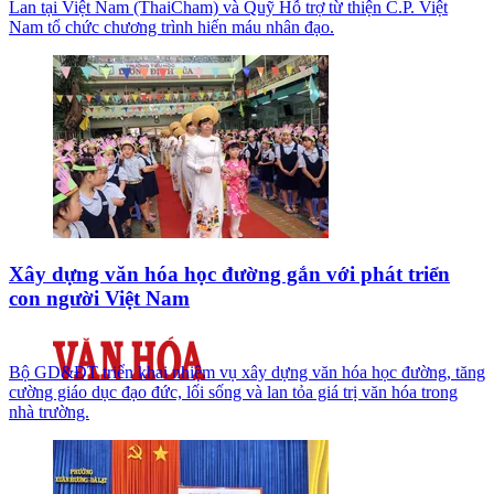
Lan tại Việt Nam (ThaiCham) và Quỹ Hỗ trợ từ thiện C.P. Việt
Nam tổ chức chương trình hiến máu nhân đạo.
Xây dựng văn hóa học đường gắn với phát triển
con người Việt Nam
Bộ GD&ĐT triển khai nhiệm vụ xây dựng văn hóa học đường, tăng
cường giáo dục đạo đức, lối sống và lan tỏa giá trị văn hóa trong
nhà trường.