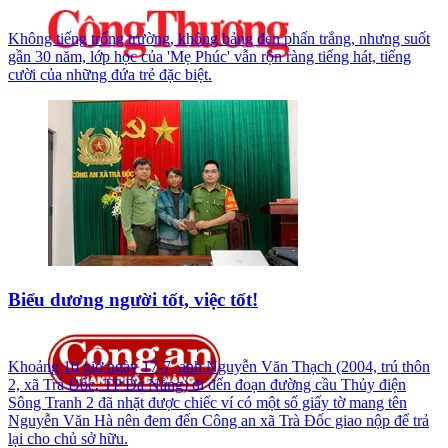
Không tiếng trống trường, không bảng đen phấn trắng, nhưng suốt
gần 30 năm, lớp học của 'Mẹ Phúc' vẫn rộn ràng tiếng hát, tiếng
cười của những đứa trẻ đặc biệt.
Biểu dương người tốt, việc tốt!
Khoảng 10 giờ ngày 17-7, anh Nguyễn Văn Thạch (2004, trú thôn
2, xã Trà Đốc, TP Đà Nẵng) đi đến đoạn đường cầu Thủy điện
Sông Tranh 2 đã nhặt được chiếc ví có một số giấy tờ mang tên
Nguyễn Văn Hà nên đem đến Công an xã Trà Đốc giao nộp để trả
lại cho chủ sở hữu.