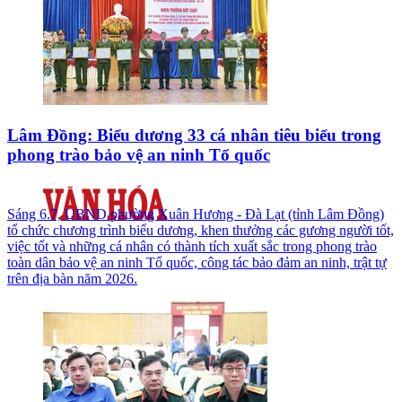
Lâm Đồng: Biểu dương 33 cá nhân tiêu biểu trong
phong trào bảo vệ an ninh Tổ quốc
Sáng 6.7, UBND phường Xuân Hương - Đà Lạt (tỉnh Lâm Đồng)
tổ chức chương trình biểu dương, khen thưởng các gương người tốt,
việc tốt và những cá nhân có thành tích xuất sắc trong phong trào
toàn dân bảo vệ an ninh Tổ quốc, công tác bảo đảm an ninh, trật tự
trên địa bàn năm 2026.