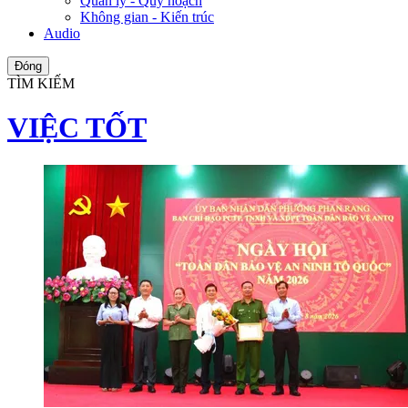
Quản lý - Quy hoạch
Không gian - Kiến trúc
Audio
Đóng
TÌM KIẾM
VIỆC TỐT