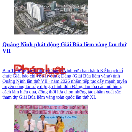
Quảng Ninh phát động Giải Búa liềm vàng lần thứ
VII
Ban Thường vụ Tỉnh ủy Quảng Ninh vừa ban hành Kế hoạch tổ
chức Giải báo chí về xây dựng Đảng (Giải Búa liềm vàng) tỉnh
Quảng Ninh lần thứ VII - năm 2026 nhằm tiếp tục đẩy mạnh tuyên
truyền công tác xây dựng, chỉnh đốn Đảng, lan tỏa các mô hình,
cách làm hiệu quả, đồng thời lựa chọn những tác phẩm xuất sắc
tham dự Giải Búa liềm vàng toàn quốc lần thứ XI.