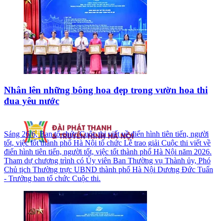
Nhân lên những bông hoa đẹp trong vườn hoa thi
đua yêu nước
Sáng 26/6, Ban tổ chức Cuộc thi viết về điển hình tiên tiến, người
tốt, việc tốt thành phố Hà Nội tổ chức Lễ trao giải Cuộc thi viết về
điển hình tiên tiến, người tốt, việc tốt thành phố Hà Nội năm 2026.
Tham dự chương trình có Ủy viên Ban Thường vụ Thành ủy, Phó
Chủ tịch Thường trực UBND thành phố Hà Nội Dương Đức Tuấn
- Trưởng ban tổ chức Cuộc thi.