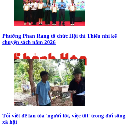
Phường Phan Rang tổ chức Hội thi Thiếu nhi kể
chuyện sách năm 2026
Tôi viết để lan tỏa 'người tốt, việc tốt' trong đời sống
xã hội