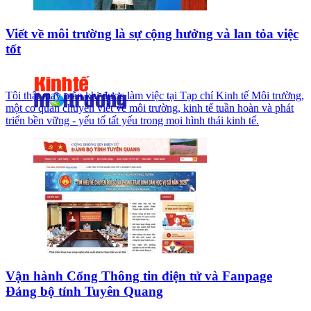
Viết về môi trường là sự cộng hưởng và lan tỏa việc
tốt
Tôi thật may mắn khi được làm việc tại Tạp chí Kinh tế Môi trường,
một cơ quan chuyên viết về môi trường, kinh tế tuần hoàn và phát
triển bền vững - yếu tố tất yếu trong mọi hình thái kinh tế.
Vận hành Cổng Thông tin điện tử và Fanpage
Đảng bộ tỉnh Tuyên Quang