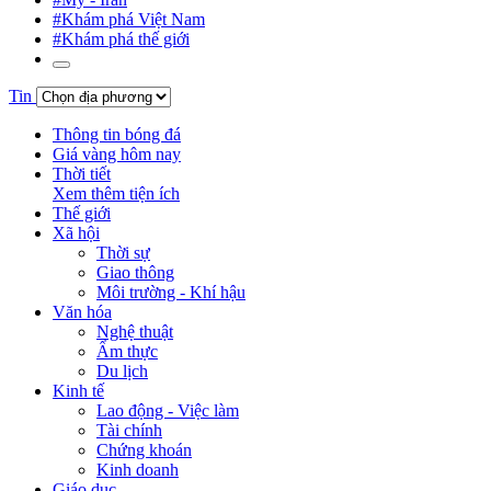
#Khám phá Việt Nam
#Khám phá thế giới
Tin
Thông tin bóng đá
Giá vàng hôm nay
Thời tiết
Xem thêm tiện ích
Thế giới
Xã hội
Thời sự
Giao thông
Môi trường - Khí hậu
Văn hóa
Nghệ thuật
Ẩm thực
Du lịch
Kinh tế
Lao động - Việc làm
Tài chính
Chứng khoán
Kinh doanh
Giáo dục