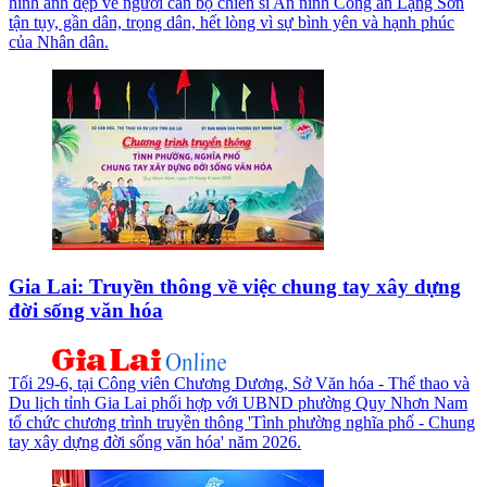
hình ảnh đẹp về người cán bộ chiến sĩ An ninh Công an Lạng Sơn
tận tụy, gần dân, trọng dân, hết lòng vì sự bình yên và hạnh phúc
của Nhân dân.
Gia Lai: Truyền thông về việc chung tay xây dựng
đời sống văn hóa
Tối 29-6, tại Công viên Chương Dương, Sở Văn hóa - Thể thao và
Du lịch tỉnh Gia Lai phối hợp với UBND phường Quy Nhơn Nam
tổ chức chương trình truyền thông 'Tình phường nghĩa phố - Chung
tay xây dựng đời sống văn hóa' năm 2026.