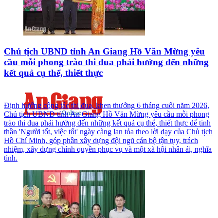
Chủ tịch UBND tỉnh An Giang Hồ Văn Mừng yêu
cầu mỗi phong trào thi đua phải hướng đến những
kết quả cụ thể, thiết thực
Định hướng công tác thi đua, khen thưởng 6 tháng cuối năm 2026,
Chủ tịch UBND tỉnh An Giang Hồ Văn Mừng yêu cầu mỗi phong
trào thi đua phải hướng đến những kết quả cụ thể, thiết thực để tinh
thần 'Người tốt, việc tốt' ngày càng lan tỏa theo lời dạy của Chủ tịch
Hồ Chí Minh, góp phần xây dựng đội ngũ cán bộ tận tụy, trách
nhiệm, xây dựng chính quyền phục vụ và một xã hội nhân ái, nghĩa
tình.