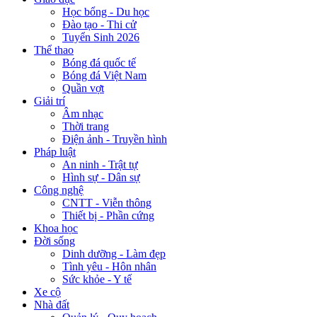
Học bổng - Du học
Đào tạo - Thi cử
Tuyển Sinh 2026
Thể thao
Bóng đá quốc tế
Bóng đá Việt Nam
Quần vợt
Giải trí
Âm nhạc
Thời trang
Điện ảnh - Truyền hình
Pháp luật
An ninh - Trật tự
Hình sự - Dân sự
Công nghệ
CNTT - Viễn thông
Thiết bị - Phần cứng
Khoa học
Đời sống
Dinh dưỡng - Làm đẹp
Tình yêu - Hôn nhân
Sức khỏe - Y tế
Xe cộ
Nhà đất