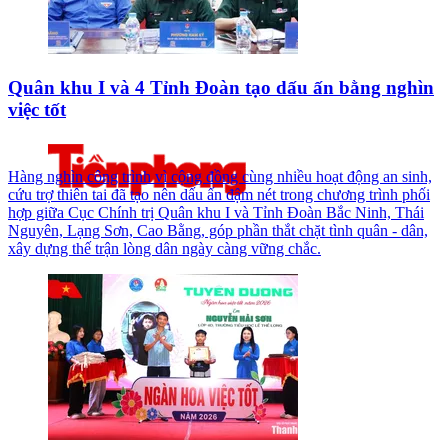
Quân khu I và 4 Tỉnh Đoàn tạo dấu ấn bằng nghìn
việc tốt
Hàng nghìn công trình vì cộng đồng cùng nhiều hoạt động an sinh,
cứu trợ thiên tai đã tạo nên dấu ấn đậm nét trong chương trình phối
hợp giữa Cục Chính trị Quân khu I và Tỉnh Đoàn Bắc Ninh, Thái
Nguyên, Lạng Sơn, Cao Bằng, góp phần thắt chặt tình quân - dân,
xây dựng thế trận lòng dân ngày càng vững chắc.