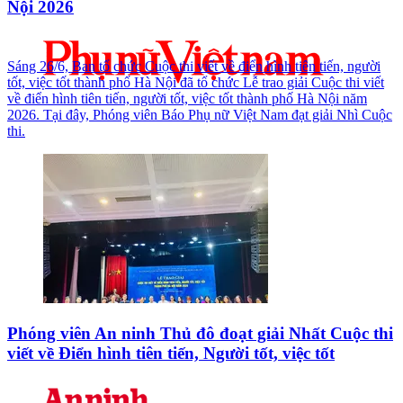
Nội 2026
Sáng 26/6, Ban tổ chức Cuộc thi viết về điển hình tiên tiến, người
tốt, việc tốt thành phố Hà Nội đã tổ chức Lễ trao giải Cuộc thi viết
về điển hình tiên tiến, người tốt, việc tốt thành phố Hà Nội năm
2026. Tại đây, Phóng viên Báo Phụ nữ Việt Nam đạt giải Nhì Cuộc
thi.
Phóng viên An ninh Thủ đô đoạt giải Nhất Cuộc thi
viết về Điển hình tiên tiến, Người tốt, việc tốt