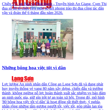
Chiều 2/7, tại Báo và Phát thanh - Truyền hình An Giang, Cụm Thi
đua số III tổ chức Hội nghị sơ kết phong trào thi đua công tác dân
vận và đoàn thể 6 tháng đầu năm 2026.
Những bông hoa việc tốt vì dân
Lực lượng An ninh nhân dân Công an Lạng Sơn đã và đang phát
huy truyền thống vẻ vang 80 năm xây dựng, chiến đấu và trưởng
thành, không ngừng nỗ lực hoàn thành xuất sắc nhiệm vụ bảo đảm
an ninh quốc gia, giữ gìn trật tự an toàn xã hội. Trong đó, mô hình
'80 bông hoa việc tốt vì dân' là hoạt động rất thiết thực, ý nghĩa,
nhân rộng những tấm gương người tốt, việc tốt, góp phần lan tỏa