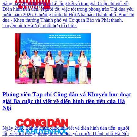
Sáng nay 26-6 đã diễn ra Lễ tổng kết và trao giải Cuộc thi viết về
Điển hình tiên tiến, Người tốt, việc tốt trong phong trào Thi đua yêu
nước năm 2026. Chương trình do Hội Nhà báo Thành phố, Ban Thi
đua - Khen thưởng Thành phố và Cơ quan Báo và Phát thanh,
Truyền hình Hà Nội phối hợp tổ chức.
Phóng viên Tạp chí Công dân và Khuyến học đoạt
giải Ba cuộc thi viết về điển hình tiên tiến của Hà
Nội
Ngày 26/6, Ban tổ chức cuộc thi viết về điển hình tiên tiến, người
tốt, việc tốt trong phong trào thi đua yêu nước Thành phố Hà Nội