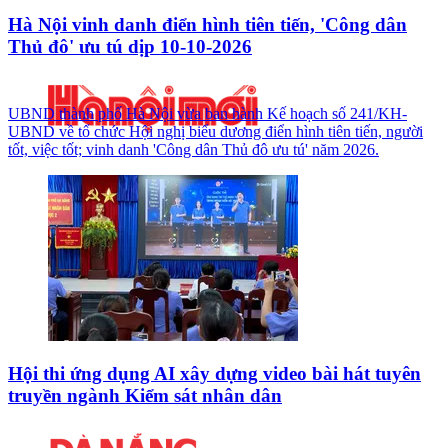
Hà Nội vinh danh điển hình tiên tiến, 'Công dân
Thủ đô' ưu tú dịp 10-10-2026
UBND thành phố Hà Nội vừa ban hành Kế hoạch số 241/KH-
UBND về tổ chức Hội nghị biểu dương điển hình tiên tiến, người
tốt, việc tốt; vinh danh 'Công dân Thủ đô ưu tú' năm 2026.
Hội thi ứng dụng AI xây dựng video bài hát tuyên
truyền ngành Kiểm sát nhân dân