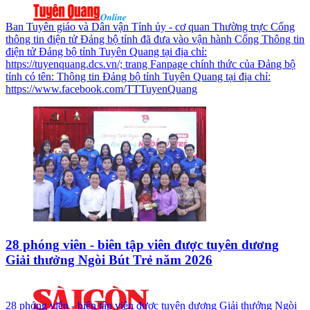
Ban Tuyên giáo và Dân vận Tỉnh ủy - cơ quan Thường trực Cổng
thông tin điện tử Đảng bộ tỉnh đã đưa vào vận hành Cổng Thông tin
điện tử Đảng bộ tỉnh Tuyên Quang tại địa chỉ:
https://tuyenquang.dcs.vn/; trang Fanpage chính thức của Đảng bộ
tỉnh có tên: Thông tin Đảng bộ tỉnh Tuyên Quang tại địa chỉ:
https://www.facebook.com/TTTuyenQuang
28 phóng viên - biên tập viên được tuyên dương
Giải thưởng Ngòi Bút Trẻ năm 2026
28 phóng viên - biên tập viên được tuyên dương Giải thưởng Ngòi