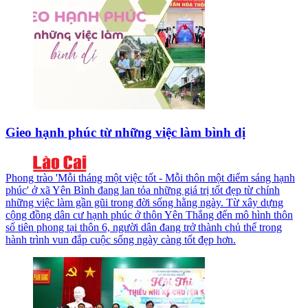
Gieo hạnh phúc từ những việc làm bình dị
Phong trào 'Mỗi tháng một việc tốt - Mỗi thôn một điểm sáng hạnh
phúc' ở xã Yên Bình đang lan tỏa những giá trị tốt đẹp từ chính
những việc làm gần gũi trong đời sống hằng ngày. Từ xây dựng
cộng đồng dân cư hạnh phúc ở thôn Yên Thắng đến mô hình thôn
số tiên phong tại thôn 6, người dân đang trở thành chủ thể trong
hành trình vun đắp cuộc sống ngày càng tốt đẹp hơn.