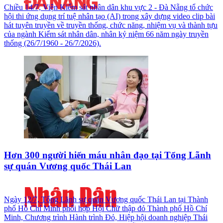
Chiều 14/7, Viện Kiểm sát nhân dân khu vực 2 - Đà Nẵng tổ chức
hội thi ứng dụng trí tuệ nhân tạo (AI) trong xây dựng video clip bài
hát tuyên truyền về truyền thống, chức năng, nhiệm vụ và thành tựu
của ngành Kiểm sát nhân dân, nhân kỷ niệm 66 năm ngày truyền
thống (26/7/1960 - 26/7/2026).
Hơn 300 người hiến máu nhân đạo tại Tổng Lãnh
sự quán Vương quốc Thái Lan
Ngày 12/7, Tổng Lãnh sự quán Vương quốc Thái Lan tại Thành
phố Hồ Chí Minh phối hợp Hội Chữ thập đỏ Thành phố Hồ Chí
Minh, Chương trình Hành trình Đỏ, Hiệp hội doanh nghiệp Thái