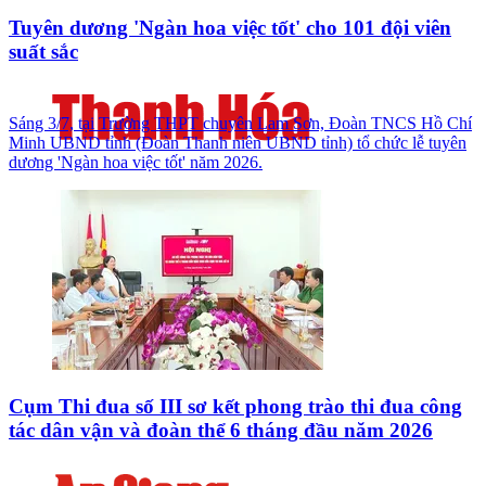
Tuyên dương 'Ngàn hoa việc tốt' cho 101 đội viên
suất sắc
Sáng 3/7, tại Trường THPT chuyên Lam Sơn, Đoàn TNCS Hồ Chí
Minh UBND tỉnh (Đoàn Thanh niên UBND tỉnh) tổ chức lễ tuyên
dương 'Ngàn hoa việc tốt' năm 2026.
Cụm Thi đua số III sơ kết phong trào thi đua công
tác dân vận và đoàn thể 6 tháng đầu năm 2026