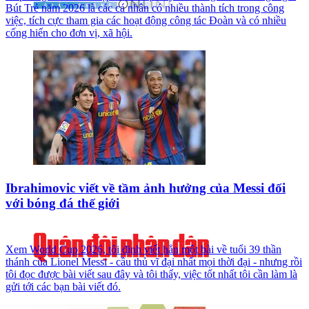
Bút Trẻ năm 2026 là các cá nhân có nhiều thành tích trong công
việc, tích cực tham gia các hoạt động công tác Đoàn và có nhiều
cống hiến cho đơn vị, xã hội.
Ibrahimovic viết về tầm ảnh hưởng của Messi đối
với bóng đá thế giới
Xem World Cup 2026, tôi định viết hẳn một bài về tuổi 39 thần
thánh của Lionel Messi - cầu thủ vĩ đại nhất mọi thời đại - nhưng rồi
tôi đọc được bài viết sau đây và tôi thấy, việc tốt nhất tôi cần làm là
gửi tới các bạn bài viết đó.