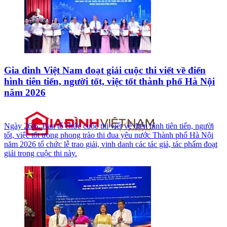
Gia đình Việt Nam đoạt giải cuộc thi viết về điển
hình tiên tiến, người tốt, việc tốt thành phố Hà Nội
năm 2026
Ngày 26/6, Ban tổ chức cuộc thi viết về điển hình tiên tiến, người
tốt, việc tốt trong phong trào thi đua yêu nước Thành phố Hà Nội
năm 2026 tổ chức lễ trao giải, vinh danh các tác giả, tác phẩm đoạt
giải trong cuộc thi này.