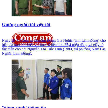
Gương người tốt việc tốt
Ngày 29-7, Công an phường Đông Gia Nghĩa (tỉnh Lâm Đồng) cho
biết, đã trao trả chiếc ví cùng số tiền hơn 35,4 triệu đồng và giấy tờ
tùy thân cho chị Nguyễn Thị Trúc Linh (1989, trú phường Nam Gia
Nghĩa, Lâm Đồng).
'Vùng xanh' thông tin