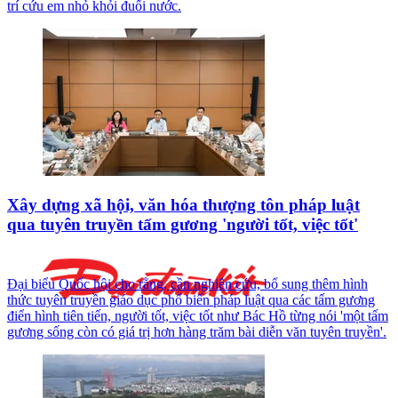
trí cứu em nhỏ khỏi đuối nước.
Xây dựng xã hội, văn hóa thượng tôn pháp luật
qua tuyên truyền tấm gương 'người tốt, việc tốt'
Đại biểu Quốc hội cho rằng, cần nghiên cứu, bổ sung thêm hình
thức tuyên truyền giáo dục phổ biến pháp luật qua các tấm gương
điển hình tiên tiến, người tốt, việc tốt như Bác Hồ từng nói 'một tấm
gương sống còn có giá trị hơn hàng trăm bài diễn văn tuyên truyền'.