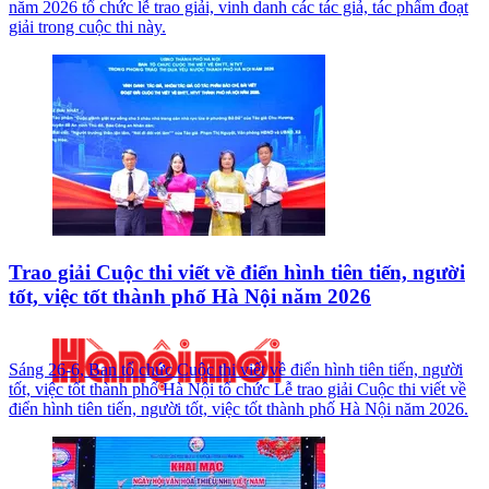
năm 2026 tổ chức lễ trao giải, vinh danh các tác giả, tác phẩm đoạt
giải trong cuộc thi này.
Trao giải Cuộc thi viết về điển hình tiên tiến, người
tốt, việc tốt thành phố Hà Nội năm 2026
Sáng 26-6, Ban tổ chức Cuộc thi viết về điển hình tiên tiến, người
tốt, việc tốt thành phố Hà Nội tổ chức Lễ trao giải Cuộc thi viết về
điển hình tiên tiến, người tốt, việc tốt thành phố Hà Nội năm 2026.