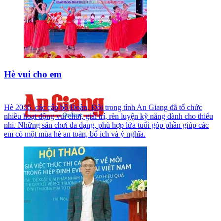
Hè vui cho em
Hè 2026, các cấp bộ Đoàn, Đội trong tỉnh An Giang đã tổ chức
nhiều hoạt động vui chơi, giải trí, rèn luyện kỹ năng dành cho thiếu
nhi. Những sân chơi đa dạng, phù hợp lứa tuổi góp phần giúp các
em có một mùa hè an toàn, bổ ích và ý nghĩa.