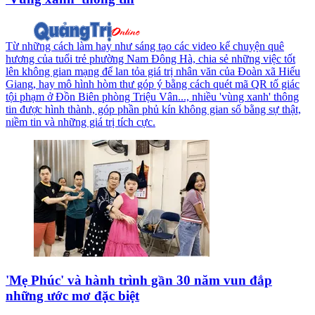
Từ những cách làm hay như sáng tạo các video kể chuyện quê
hương của tuổi trẻ phường Nam Đông Hà, chia sẻ những việc tốt
lên không gian mạng để lan tỏa giá trị nhân văn của Đoàn xã Hiếu
Giang, hay mô hình hòm thư góp ý bằng cách quét mã QR tố giác
tội phạm ở Đồn Biên phòng Triệu Vân..., nhiều 'vùng xanh' thông
tin được hình thành, góp phần phủ kín không gian số bằng sự thật,
niềm tin và những giá trị tích cực.
'Mẹ Phúc' và hành trình gần 30 năm vun đắp
những ước mơ đặc biệt