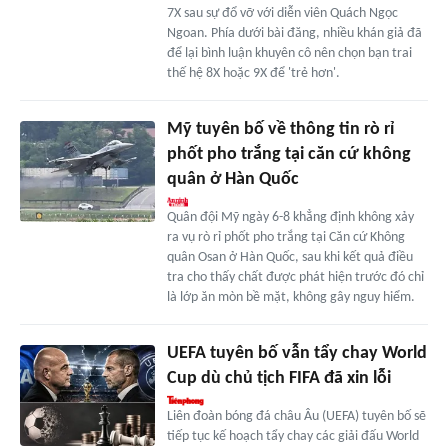
7X sau sự đổ vỡ với diễn viên Quách Ngọc
Ngoan. Phía dưới bài đăng, nhiều khán giả đã
để lại bình luận khuyên cô nên chọn bạn trai
thế hệ 8X hoặc 9X để 'trẻ hơn'.
Mỹ tuyên bố về thông tin rò rỉ
phốt pho trắng tại căn cứ không
quân ở Hàn Quốc
Quân đội Mỹ ngày 6-8 khẳng định không xảy
ra vụ rò rỉ phốt pho trắng tại Căn cứ Không
quân Osan ở Hàn Quốc, sau khi kết quả điều
tra cho thấy chất được phát hiện trước đó chỉ
là lớp ăn mòn bề mặt, không gây nguy hiểm.
UEFA tuyên bố vẫn tẩy chay World
Cup dù chủ tịch FIFA đã xin lỗi
Liên đoàn bóng đá châu Âu (UEFA) tuyên bố sẽ
tiếp tục kế hoạch tẩy chay các giải đấu World