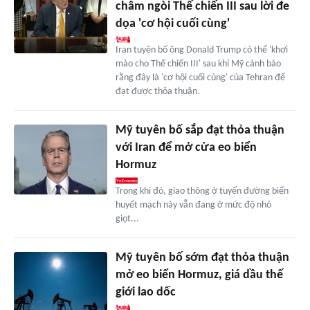
châm ngòi Thế chiến III sau lời đe
dọa 'cơ hội cuối cùng'
Iran tuyên bố ông Donald Trump có thể 'khơi
mào cho Thế chiến III' sau khi Mỹ cảnh báo
rằng đây là 'cơ hội cuối cùng' của Tehran để
đạt được thỏa thuận.
Mỹ tuyên bố sắp đạt thỏa thuận
với Iran để mở cửa eo biển
Hormuz
Trong khi đó, giao thông ở tuyến đường biển
huyết mạch này vẫn đang ở mức độ nhỏ
giọt...
Mỹ tuyên bố sớm đạt thỏa thuận
mở eo biển Hormuz, giá dầu thế
giới lao dốc