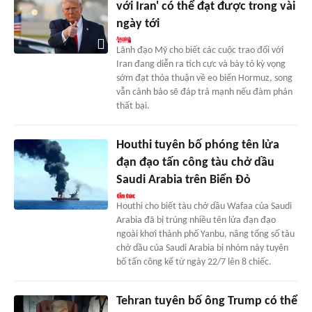
với Iran' có thể đạt được trong vài
ngày tới
Lãnh đạo Mỹ cho biết các cuộc trao đổi với
Iran đang diễn ra tích cực và bày tỏ kỳ vọng
sớm đạt thỏa thuận về eo biển Hormuz, song
vẫn cảnh báo sẽ đáp trả mạnh nếu đàm phán
thất bại.
Houthi tuyên bố phóng tên lửa
đạn đạo tấn công tàu chở dầu
Saudi Arabia trên Biển Đỏ
Houthi cho biết tàu chở dầu Wafaa của Saudi
Arabia đã bị trúng nhiều tên lửa đạn đạo
ngoài khơi thành phố Yanbu, nâng tổng số tàu
chở dầu của Saudi Arabia bị nhóm này tuyên
bố tấn công kể từ ngày 22/7 lên 8 chiếc.
Tehran tuyên bố ông Trump có thể