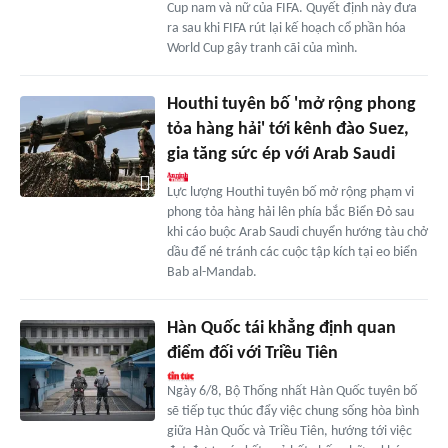
Cup nam và nữ của FIFA. Quyết định này đưa
ra sau khi FIFA rút lại kế hoạch cổ phần hóa
World Cup gây tranh cãi của mình.
Houthi tuyên bố 'mở rộng phong
tỏa hàng hải' tới kênh đào Suez,
gia tăng sức ép với Arab Saudi
Lực lượng Houthi tuyên bố mở rộng phạm vi
phong tỏa hàng hải lên phía bắc Biển Đỏ sau
khi cáo buộc Arab Saudi chuyển hướng tàu chở
dầu để né tránh các cuộc tập kích tại eo biển
Bab al-Mandab.
Hàn Quốc tái khẳng định quan
điểm đối với Triều Tiên
Ngày 6/8, Bộ Thống nhất Hàn Quốc tuyên bố
sẽ tiếp tục thúc đẩy việc chung sống hòa bình
giữa Hàn Quốc và Triều Tiên, hướng tới việc