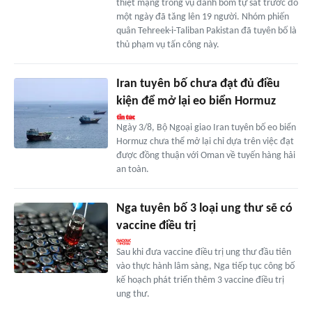
thiệt mạng trong vụ đánh bom tự sát trước đó
một ngày đã tăng lên 19 người. Nhóm phiến
quân Tehreek-i-Taliban Pakistan đã tuyên bố là
thủ phạm vụ tấn công này.
Iran tuyên bố chưa đạt đủ điều
kiện để mở lại eo biển Hormuz
Ngày 3/8, Bộ Ngoại giao Iran tuyên bố eo biển
Hormuz chưa thể mở lại chỉ dựa trên việc đạt
được đồng thuận với Oman về tuyến hàng hải
an toàn.
Nga tuyên bố 3 loại ung thư sẽ có
vaccine điều trị
Sau khi đưa vaccine điều trị ung thư đầu tiên
vào thực hành lâm sàng, Nga tiếp tục công bố
kế hoạch phát triển thêm 3 vaccine điều trị
ung thư.