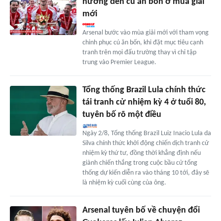
hướng đến cú ăn bốn ở mùa giải
mới
Arsenal bước vào mùa giải mới với tham vọng
chinh phục cú ăn bốn, khi đặt mục tiêu cạnh
tranh trên mọi đấu trường thay vì chỉ tập
trung vào Premier League.
Tổng thống Brazil Lula chính thức
tái tranh cử nhiệm kỳ 4 ở tuổi 80,
tuyên bố rõ một điều
Ngày 2/8, Tổng thống Brazil Luiz Inacio Lula da
Silva chính thức khởi động chiến dịch tranh cử
nhiệm kỳ thứ tư, đồng thời khẳng định nếu
giành chiến thắng trong cuộc bầu cử tổng
thống dự kiến diễn ra vào tháng 10 tới, đây sẽ
là nhiệm kỳ cuối cùng của ông.
Arsenal tuyên bố về chuyện đổi