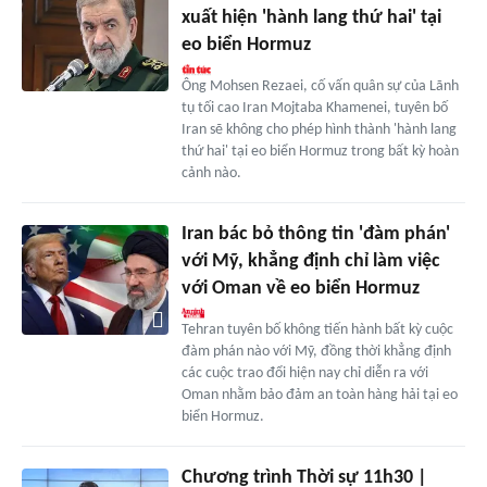
xuất hiện 'hành lang thứ hai' tại
eo biển Hormuz
Ông Mohsen Rezaei, cố vấn quân sự của Lãnh
tụ tối cao Iran Mojtaba Khamenei, tuyên bố
Iran sẽ không cho phép hình thành 'hành lang
thứ hai' tại eo biển Hormuz trong bất kỳ hoàn
cảnh nào.
Iran bác bỏ thông tin 'đàm phán'
với Mỹ, khẳng định chỉ làm việc
với Oman về eo biển Hormuz
Tehran tuyên bố không tiến hành bất kỳ cuộc
đàm phán nào với Mỹ, đồng thời khẳng định
các cuộc trao đổi hiện nay chỉ diễn ra với
Oman nhằm bảo đảm an toàn hàng hải tại eo
biển Hormuz.
Chương trình Thời sự 11h30 |