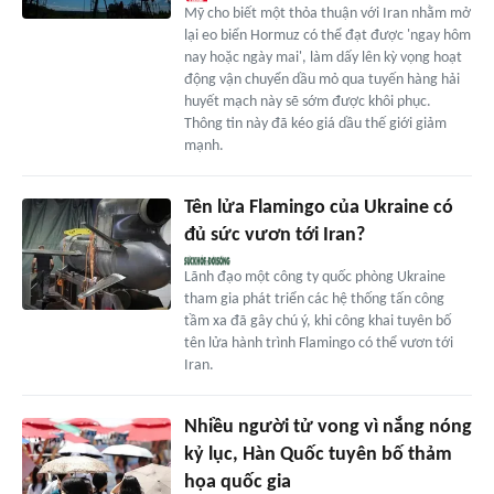
Mỹ cho biết một thỏa thuận với Iran nhằm mở
lại eo biển Hormuz có thể đạt được 'ngay hôm
nay hoặc ngày mai', làm dấy lên kỳ vọng hoạt
động vận chuyển dầu mỏ qua tuyến hàng hải
huyết mạch này sẽ sớm được khôi phục.
Thông tin này đã kéo giá dầu thế giới giảm
mạnh.
Tên lửa Flamingo của Ukraine có
đủ sức vươn tới Iran?
Lãnh đạo một công ty quốc phòng Ukraine
tham gia phát triển các hệ thống tấn công
tầm xa đã gây chú ý, khi công khai tuyên bố
tên lửa hành trình Flamingo có thể vươn tới
Iran.
Nhiều người tử vong vì nắng nóng
kỷ lục, Hàn Quốc tuyên bố thảm
họa quốc gia