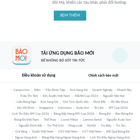
đội Mỹ, khiến các tàu khác phải đổi hướng.
XEM THÊM
TẢI ỨNG DỤNG BÁO MỚI
ĐỂ KHÔNG BỎ SÓT TIN TỨC
Điều khoản sử dụng
Chính sách bảo mật
Campuchia
Năm
Trần Đình Tiệp
Kim Sang-Sik
Doanh Nghiệp
Khánh Sky
Triệu Thị Tâm
Đội Tuyển Việt Nam
ASEAN Cup 2026
Nguyễn Văn Hợi
Liên Bang Nga
Kim Sang Sik
Chủ Tịch Quốc Hội
Đình Bắc
Hồ Văn Khoa
Sân Mỹ Đình
Singapore
Indonesia
Xuân Son
Tô Lâm
AFF Cup 2026
Lịch Thi Đấu AFF Cup 2026
Bảng Xếp Hạng AFF Cup 2026
Bóng Đá
Báo Bóng Đá
Bóng Đá Việt Nam
Thể Thao
Lionel Messi
Lamine Yamal
Nguyễn Xuân Son
Nguyễn Đình Bắc
Tin Thế Giới
Pháp Luật
Xã Hội
Tin Bão
Tin Tức
Giá Vàng
Tuyển Việt Nam
U23 Việt Nam
U17 Việt Nam
Kết Quả Bóng Đá
Ngoại Hạng Anh
Bảng Xếp Hạng Ngoại Hạng Anh
Lịch Thi Đấu Ngoại Hạng Anh