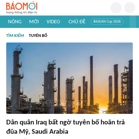
NÓNG
MỚI
VIDEO
CHỦ ĐỀ
#ASEAN Cup 2026
#Trí tuệ nhân tạo
#Mỹ - Iran
#Khám phá Việt Nam
TÌM KIẾM
TUYÊN BỐ
#Khám phá thế giới
Dân quân Iraq bất ngờ tuyên bố hoãn trả
đũa Mỹ, Saudi Arabia