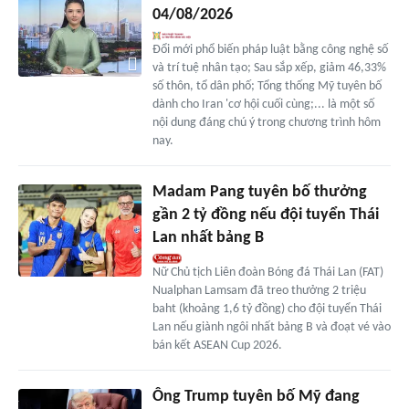
04/08/2026
Đổi mới phổ biến pháp luật bằng công nghệ số
và trí tuệ nhân tạo; Sau sắp xếp, giảm 46,33%
số thôn, tổ dân phố; Tổng thống Mỹ tuyên bố
dành cho Iran 'cơ hội cuối cùng;... là một số
nội dung đáng chú ý trong chương trình hôm
nay.
Madam Pang tuyên bố thưởng
gần 2 tỷ đồng nếu đội tuyển Thái
Lan nhất bảng B
Nữ Chủ tịch Liên đoàn Bóng đá Thái Lan (FAT)
Nualphan Lamsam đã treo thưởng 2 triệu
baht (khoảng 1,6 tỷ đồng) cho đội tuyển Thái
Lan nếu giành ngôi nhất bảng B và đoạt vé vào
bán kết ASEAN Cup 2026.
Ông Trump tuyên bố Mỹ đang