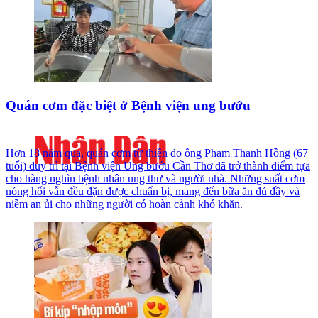
Quán cơm đặc biệt ở Bệnh viện ung bướu
Hơn 18 năm qua, quán cơm từ thiện do ông Phạm Thanh Hồng (67
tuổi) duy trì tại Bệnh viện Ung bướu Cần Thơ đã trở thành điểm tựa
cho hàng nghìn bệnh nhân ung thư và người nhà. Những suất cơm
nóng hổi vẫn đều đặn được chuẩn bị, mang đến bữa ăn đủ đầy và
niềm an ủi cho những người có hoàn cảnh khó khăn.