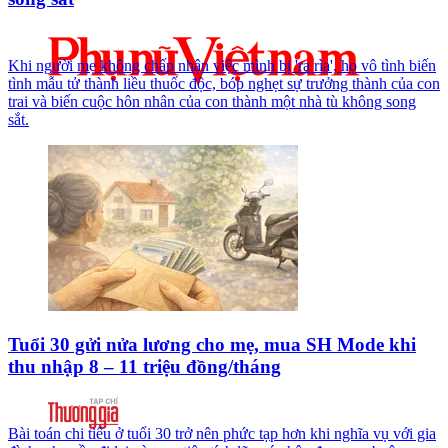
Khi người mẹ không chấp nhận việc mình bị 'ra rìa', họ vô tình biến
tình mẫu tử thành liều thuốc độc, bóp nghẹt sự trưởng thành của con
trai và biến cuộc hôn nhân của con thành một nhà tù không song
sắt.
Tuổi 30 gửi nửa lương cho mẹ, mua SH Mode khi
thu nhập 8 – 11 triệu đồng/tháng
Bài toán chi tiêu ở tuổi 30 trở nên phức tạp hơn khi nghĩa vụ với gia