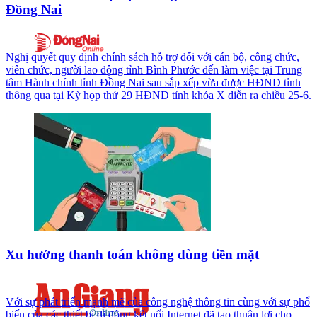
Đồng Nai
Nghị quyết quy định chính sách hỗ trợ đối với cán bộ, công chức,
viên chức, người lao động tỉnh Bình Phước đến làm việc tại Trung
tâm Hành chính tỉnh Đồng Nai sau sắp xếp vừa được HĐND tỉnh
thông qua tại Kỳ họp thứ 29 HĐND tỉnh khóa X diễn ra chiều 25-6.
Xu hướng thanh toán không dùng tiền mặt
Với sự phát triển mạnh mẽ của công nghệ thông tin cùng với sự phổ
biến của các thiết bị di động kết nối Internet đã tạo thuận lợi cho