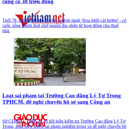
cũng có 30 triệu đồng
Tuổi 78, nghệ sĩ Mộng Tuyền - mệnh danh 'Hoa khôi cải lương' - có
cuộc sống thảnh thơi nhờ nguồn thu nhập từ hoạt động cho thuê
nhà.
Loạt sai phạm tại Trường Cao đẳng Lý Tự Trọng
TPHCM, đề nghị chuyển hồ sơ sang Công an
Sở GD&ĐT TPHCM có kết luận kiểm tra Trường Cao đẳng Lý Tự
Trọng, phát hiện nhiều sai phạm nghiêm trọng và đề nghị chuyển hồ