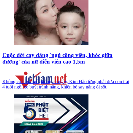
Cuộc đời cay đắng 'ngủ công viên, khóc giữa
đường' của nữ diễn viên cao 1,5m
Không có tiền thuê phòng cả ngày, Kim Đào từng phải đưa con trai
4 tuổi ngồi xe buýt tránh nắng, khiến bé say nắng ói sốt.