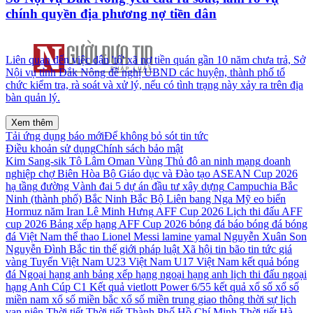
chính quyền địa phương nợ tiền dân
Liên quan đến việc dân 'tố' xã nợ tiền quán gần 10 năm chưa trả, Sở
Nội vụ tỉnh Đắk Nông đề nghị UBND các huyện, thành phố tổ
chức kiểm tra, rà soát và xử lý, nếu có tình trạng này xảy ra trên địa
bàn quản lý.
Xem thêm
Tải ứng dụng báo mới
Để không bỏ sót tin tức
Điều khoản sử dụng
Chính sách bảo mật
Kim Sang-sik
Tô Lâm
Oman
Vùng Thủ đô
an ninh mạng
doanh
nghiệp
chợ Biên Hòa
Bộ Giáo dục và Đào tạo
ASEAN Cup 2026
hạ tầng
đường Vành đai 5
dự án đầu tư xây dựng
Campuchia
Bắc
Ninh (thành phố)
Bắc Ninh
Bắc Bộ
Liên bang Nga
Mỹ
eo biển
Hormuz
năm
Iran
Lê Minh Hưng
AFF Cup 2026
Lịch thi đấu AFF
cup 2026
Bảng xếp hạng AFF Cup 2026
bóng đá
báo bóng đá
bóng
đá Việt Nam
thể thao
Lionel Messi
lamine yamal
Nguyễn Xuân Son
Nguyễn Đình Bắc
tin thế giới
pháp luật
Xã hội
tin bão
tin tức
giá
vàng
Tuyển Việt Nam
U23 Việt Nam
U17 Việt Nam
kết quả bóng
đá
Ngoại hạng anh
bảng xếp hạng ngoại hạng anh
lịch thi đấu ngoại
hạng Anh
Cúp C1
Kết quả vietlott Power 6/55
kết quả xổ số
xổ số
miền nam
xổ số miền bắc
xổ số miền trung
giao thông
thời sự
lịch
vạn niên
Thời tiết
Thời tiết Thành Phố Hồ Chí Minh
Thời tiết Hà