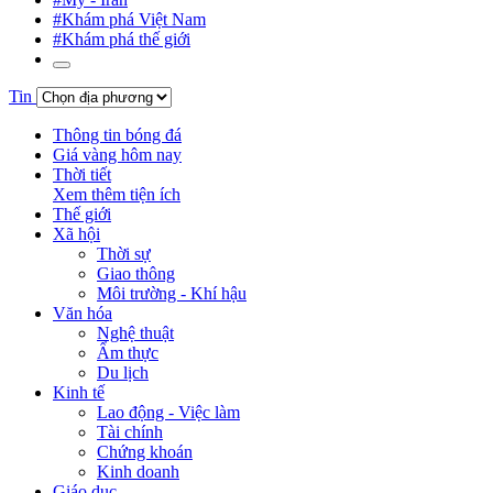
#Khám phá Việt Nam
#Khám phá thế giới
Tin
Thông tin bóng đá
Giá vàng hôm nay
Thời tiết
Xem thêm tiện ích
Thế giới
Xã hội
Thời sự
Giao thông
Môi trường - Khí hậu
Văn hóa
Nghệ thuật
Ẩm thực
Du lịch
Kinh tế
Lao động - Việc làm
Tài chính
Chứng khoán
Kinh doanh
Giáo dục