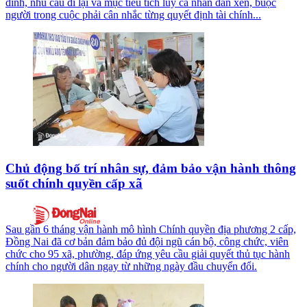
đình, nhu cầu đi lại và mục tiêu tích lũy cá nhân đan xen, buộc
người trong cuộc phải cân nhắc từng quyết định tài chính...
Chủ động bố trí nhân sự, đảm bảo vận hành thông
suốt chính quyền cấp xã
Sau gần 6 tháng vận hành mô hình Chính quyền địa phương 2 cấp,
Đồng Nai đã cơ bản đảm bảo đủ đội ngũ cán bộ, công chức, viên
chức cho 95 xã, phường, đáp ứng yêu cầu giải quyết thủ tục hành
chính cho người dân ngay từ những ngày đầu chuyển đổi.