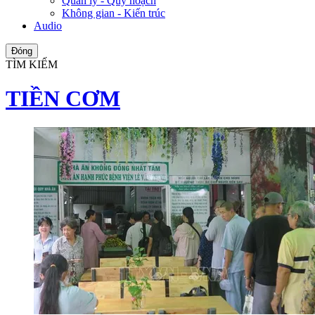
Quản lý - Quy hoạch
Không gian - Kiến trúc
Audio
Đóng
TÌM KIẾM
TIỀN CƠM