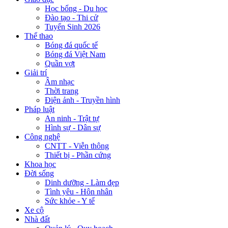
Học bổng - Du học
Đào tạo - Thi cử
Tuyển Sinh 2026
Thể thao
Bóng đá quốc tế
Bóng đá Việt Nam
Quần vợt
Giải trí
Âm nhạc
Thời trang
Điện ảnh - Truyền hình
Pháp luật
An ninh - Trật tự
Hình sự - Dân sự
Công nghệ
CNTT - Viễn thông
Thiết bị - Phần cứng
Khoa học
Đời sống
Dinh dưỡng - Làm đẹp
Tình yêu - Hôn nhân
Sức khỏe - Y tế
Xe cộ
Nhà đất