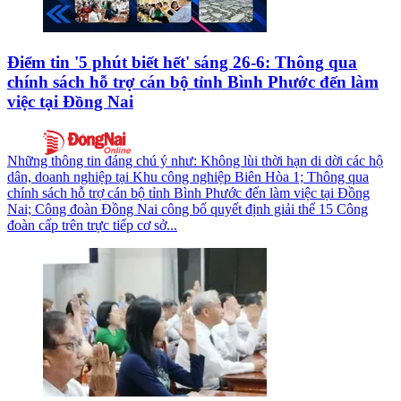
Điểm tin '5 phút biết hết' sáng 26-6: Thông qua
chính sách hỗ trợ cán bộ tỉnh Bình Phước đến làm
việc tại Đồng Nai
Những thông tin đáng chú ý như: Không lùi thời hạn di dời các hộ
dân, doanh nghiệp tại Khu công nghiệp Biên Hòa 1; Thông qua
chính sách hỗ trợ cán bộ tỉnh Bình Phước đến làm việc tại Đồng
Nai; Công đoàn Đồng Nai công bố quyết định giải thể 15 Công
đoàn cấp trên trực tiếp cơ sở...