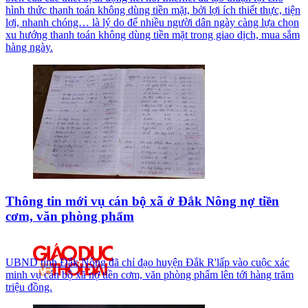
hình thức thanh toán không dùng tiền mặt, bởi lợi ích thiết thực, tiện
lợi, nhanh chóng… là lý do để nhiều người dân ngày càng lựa chọn
xu hướng thanh toán không dùng tiền mặt trong giao dịch, mua sắm
hàng ngày.
Thông tin mới vụ cán bộ xã ở Đắk Nông nợ tiền
cơm, văn phòng phẩm
UBND tỉnh Đắk Nông đã chỉ đạo huyện Đắk R'lấp vào cuộc xác
minh vụ cán bộ xã nợ tiền cơm, văn phòng phẩm lên tới hàng trăm
triệu đồng.