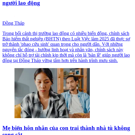
người lao động
Đồng Tháp
Trong bối cảnh thị trường lao động có nhiều biến động, chính sách
Bảo hiểm thất nghiệp (BHTN) theo Luật Việc làm 2025 đã thực sự
trở thành 'phao cứu sinh' quan trọng cho người dân. Với những
nguyên tắc đóng - hưởng linh hoạt và nhân văn, chính sách này
không chỉ hỗ trợ tài chính kịp thời mà còn là 'bản lề' giúp người lao
động tại Đồng Tháp vững tâm hơn trên hành trình mưu sinh.
Mẹ biến hôn nhân của con trai thành nhà tù không
song sắt