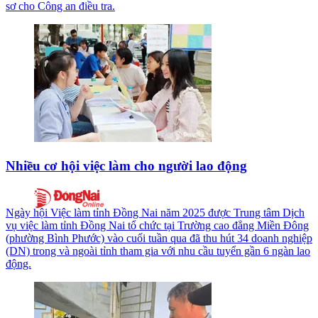
sơ cho Công an điều tra.
Nhiều cơ hội việc làm cho người lao động
Ngày hội Việc làm tỉnh Đồng Nai năm 2025 được Trung tâm Dịch
vụ việc làm tỉnh Đồng Nai tổ chức tại Trường cao đẳng Miền Đông
(phường Bình Phước) vào cuối tuần qua đã thu hút 34 doanh nghiệp
(DN) trong và ngoài tỉnh tham gia với nhu cầu tuyển gần 6 ngàn lao
động.