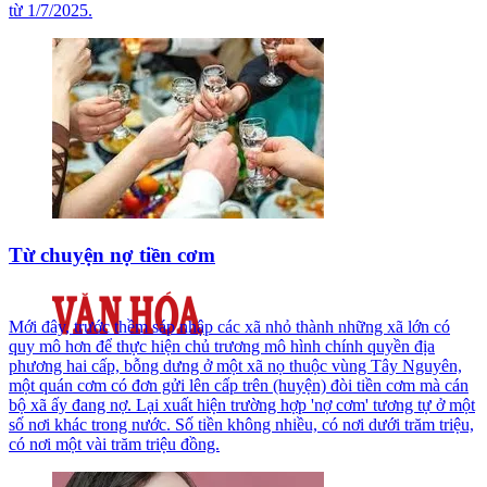
từ 1/7/2025.
Từ chuyện nợ tiền cơm
Mới đây, trước thềm sáp nhập các xã nhỏ thành những xã lớn có
quy mô hơn để thực hiện chủ trương mô hình chính quyền địa
phương hai cấp, bỗng dưng ở một xã nọ thuộc vùng Tây Nguyên,
một quán cơm có đơn gửi lên cấp trên (huyện) đòi tiền cơm mà cán
bộ xã ấy đang nợ. Lại xuất hiện trường hợp 'nợ cơm' tương tự ở một
số nơi khác trong nước. Số tiền không nhiều, có nơi dưới trăm triệu,
có nơi một vài trăm triệu đồng.