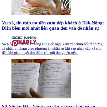
Vụ xã, thị trấn nợ tiền cơm tiếp khách ở Đắk Nông:
Diễn biến mới nhất liên quan đến vấn đề nhân sự
Sở Nội vụ tỉnh Đắk Nông cũng đề nghị xem xét chưa bố trí những
cá nhân vi phạm theo phương án nhân sự khi sáp nhập cấp xã cho
đến khi giải quyết dứt điểm các nội dung nêu trên.
Sở Nội vụ Đắk Nông yêu cầu rà soát, làm rõ vụ