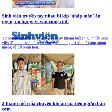
Sinh viên truyền tay nhau bí kíp 'nhập môn' ăn
ngon, no bụng, ví vẫn rủng rỉnh
Từ những ngày đầu bỡ ngỡ, loay hoay không biết ăn gì, nhiều sinh
viên đã tìm ra 'trợ thủ' giúp chuyện ăn uống trở nên dễ dàng, ngon
miệng và tiết kiệm hơn.
2 thanh niên giả chuyển khoản lừa tiền người bán
cơm