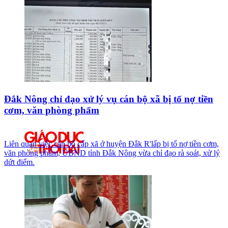
Đắk Nông chỉ đạo xử lý vụ cán bộ xã bị tố nợ tiền
cơm, văn phòng phẩm
Liên quan việc cán bộ cấp xã ở huyện Đắk R'lấp bị tố nợ tiền cơm,
văn phòng phẩm, UBND tỉnh Đắk Nông vừa chỉ đạo rà soát, xử lý
dứt điểm.