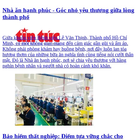
Nhà ăn hạnh phúc - Góc nhỏ yêu thương giữa lòng
thành phố
Giữa khuôn viên Bệnh viện Lê Văn Thịnh, Thành phố Hồ Chí
Minh, có một không gian mang đến cảm giác gần gũi và ấm áp.
Không phải phòng khám hay buồng bệnh, nơi đây luôn lan tỏa
hương thơm của những bữa ăn nghĩa tình cùng tiếng nói cười thân
mật. Đó là Nhà ăn hạnh phúc, nơi sẻ chia yêu thương với hàng
nghìn bệnh nhân và người nhà có hoàn cảnh khó khăn.
Bảo hiểm thất nghiệp: Điểm tựa vững chắc cho