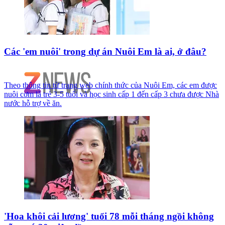
Các 'em nuôi' trong dự án Nuôi Em là ai, ở đâu?
Theo thông tin từ trang web chính thức của Nuôi Em, các em được
nuôi cơm là trẻ 3-5 tuổi và học sinh cấp 1 đến cấp 3 chưa được Nhà
nước hỗ trợ về ăn.
'Hoa khôi cải lương' tuổi 78 mỗi tháng ngồi không