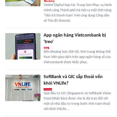
Viettel Digital hợp tác Trung tâm Phục vụ hành
chính công Thành phố Hà Nội ra mắt tính năng
'Tiện ích thanh toán' trên ứng dụng Công dân
số Thủ đô (iHanoi).
App ngân hàng Vietcombank bị
'treo'
Đến khoảng hơn 20h tối, tình trạng không thể
thực hiện giao dịch trên app ngân hàng số của
Vietcombank được khắc phục.
SoftBank và GIC sắp thoái vốn
khỏi VNLife?
Quỹ đầu tư GIC (Singapore) và SoftBank Vision
Fund (Nhật Bản) được cho là đã trao đổi với
một số nhà đầu tư trong bước tính toán thoái
vốn khỏi VNLife...