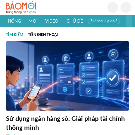
NÓNG
MỚI
VIDEO
CHỦ ĐỀ
#ASEAN Cup 2026
#Tuyển sinh đại học 2026
#Trí tuệ nhân tạo
#Mỹ - Iran
TÌM KIẾM
TIỀN ĐIỆN THOẠI
#Khám phá Việt Nam
#Khám phá thế giới
Sử dụng ngân hàng số: Giải pháp tài chính
thông minh