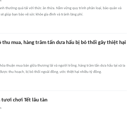
an
 lạnh thường quá tải với thức ăn thừa. Nắm vững quy trình phân loại, bảo quản và
ẽ giúp bạn bảo vệ sức khỏe gia đình và tránh lãng phí.
 thu mua, hàng trăm tấn dưa hấu bị bỏ thối gây thiệt hại
hỏa thuận mua bán giữa thương lái và người trồng, hàng trăm tấn dưa hấu tại xã Ia
được thu hoạch, bị bỏ thối ngoài đồng, ước thiệt hại nhiều tỷ đồng.
tươi chơi Tết lâu tàn
an