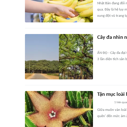
Nhật Bản đang đối 
qua. Đây là hệ lụy
xung đột vũ trang t
Cây đa nhìn n
ẤN ĐỘ - Cây đa đại 
3 lần diện tích sân 
Tận mục loài 
1
liên qu
Giữa muôn vàn loài
quên' đến mức ám 