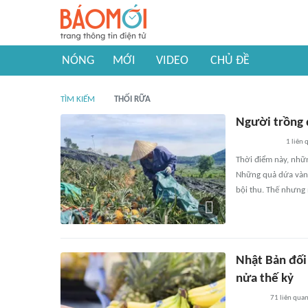
NÓNG
MỚI
VIDEO
CHỦ ĐỀ
TÌM KIẾM
THỐI RỮA
Người trồng d
1
liên 
Thời điểm này, nhữ
Những quả dứa vàng 
bội thu. Thế nhưng
Nhật Bản đối
nửa thế kỷ
71
liên qua