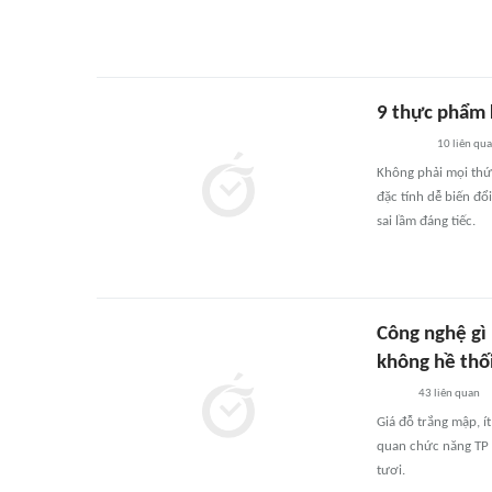
9 thực phẩm 
10
liên qu
Không phải mọi thứ
đặc tính dễ biến đổ
sai lầm đáng tiếc.
Công nghệ gì 
không hề thố
43
liên quan
Giá đỗ trắng mập, í
quan chức năng TP H
tươi.