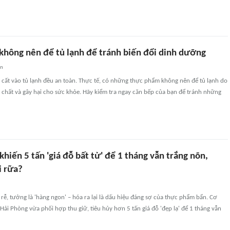
không nên để tủ lạnh để tránh biến đổi dinh dưỡng
an
 cất vào tủ lạnh đều an toàn. Thực tế, có những thực phẩm không nên để tủ lạnh do
i chất và gây hại cho sức khỏe. Hãy kiểm tra ngay căn bếp của bạn để tránh những
khiến 5 tấn 'giá đỗ bất tử' để 1 tháng vẫn trắng nõn,
i rữa?
t rễ, tưởng là 'hàng ngon' – hóa ra lại là dấu hiệu đáng sợ của thực phẩm bẩn. Cơ
ải Phòng vừa phối hợp thu giữ, tiêu hủy hơn 5 tấn giá đỗ 'đẹp lạ' để 1 tháng vẫn