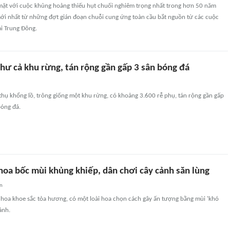
mặt với cuộc khủng hoảng thiếu hụt chuối nghiêm trọng nhất trong hơn 50 năm
 mới nhất từ những đợt gián đoạn chuỗi cung ứng toàn cầu bắt nguồn từ các cuộc
ại Trung Đông.
hư cả khu rừng, tán rộng gần gấp 3 sân bóng đá
thụ khổng lồ, trông giống một khu rừng, có khoảng 3.600 rễ phụ, tán rộng gần gấp
bóng đá.
hoa bốc mùi khủng khiếp, dân chơi cây cảnh săn lùng
an
 hoa khoe sắc tỏa hương, có một loài hoa chọn cách gây ấn tượng bằng mùi 'khó
ảnh.