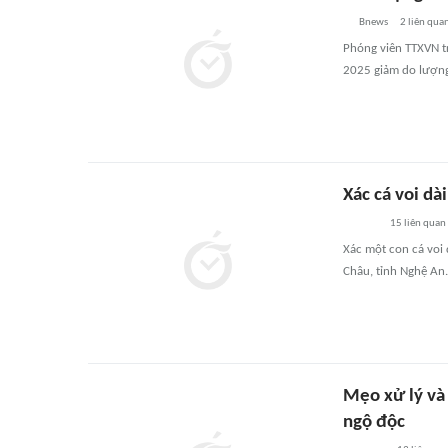
Bnews
2
liên qua
Phóng viên TTXVN t
2025 giảm do lượng
Xác cá voi d
15
liên quan
Xác một con cá voi 
Châu, tỉnh Nghệ An.
Mẹo xử lý và
ngộ độc