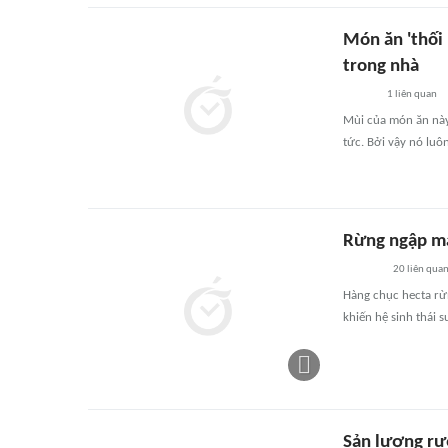
Món ăn 'thối
trong nhà
1
liên quan
Mùi của món ăn này 
tức. Bởi vậy nó lu
Rừng ngập mặ
20
liên qua
Hàng chục hecta rừ
khiến hệ sinh thái 
Sản lượng rư