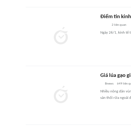
Điểm tin kinh
2
liên quan
Ngày 26/1, kinh tế t
Giá lúa gạo 
Bnews
649
liên q
Nhiều nông dân vùn
sản thối rữa ngoài 