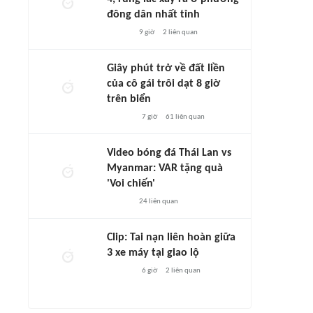
đông dân nhất tỉnh
9 giờ
2
liên quan
Giây phút trở về đất liền
của cô gái trôi dạt 8 giờ
trên biển
7 giờ
61
liên quan
Video bóng đá Thái Lan vs
Myanmar: VAR tặng quà
'Voi chiến'
24
liên quan
Clip: Tai nạn liên hoàn giữa
3 xe máy tại giao lộ
6 giờ
2
liên quan