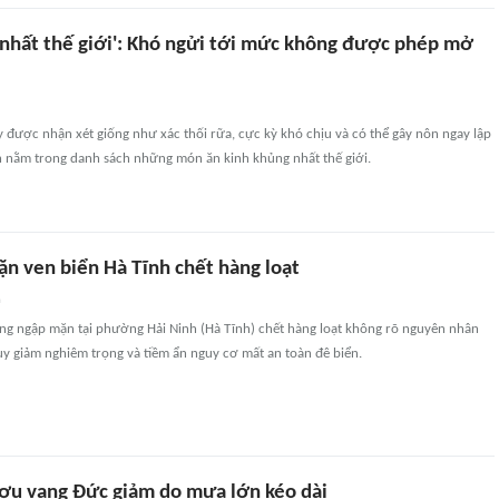
 nhất thế giới': Khó ngửi tới mức không được phép mở
được nhận xét giống như xác thối rữa, cực kỳ khó chịu và có thể gây nôn ngay lập
ôn nằm trong danh sách những món ăn kinh khủng nhất thế giới.
n ven biển Hà Tĩnh chết hàng loạt
n
ng ngập mặn tại phường Hải Ninh (Hà Tĩnh) chết hàng loạt không rõ nguyên nhân
suy giảm nghiêm trọng và tiềm ẩn nguy cơ mất an toàn đê biển.
ợu vang Đức giảm do mưa lớn kéo dài