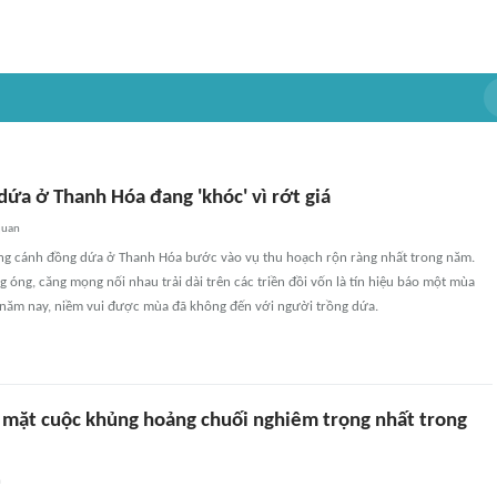
ứa ở Thanh Hóa đang 'khóc' vì rớt giá
quan
ng cánh đồng dứa ở Thanh Hóa bước vào vụ thu hoạch rộn ràng nhất trong năm.
óng, căng mọng nối nhau trải dài trên các triền đồi vốn là tín hiệu báo một mùa
 năm nay, niềm vui được mùa đã không đến với người trồng dứa.
 mặt cuộc khủng hoảng chuối nghiêm trọng nhất trong
n