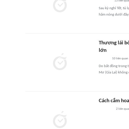
13
liên qu
Sau kỳ nghỉ Tết, tủ
hâm nóng dưới đây s
Thương lái bỏ
lớn
10
liên quan
Do bất đồng trong t
Mơ (Gia Lai) không 
Cách cắm hoa 
2
liên qu