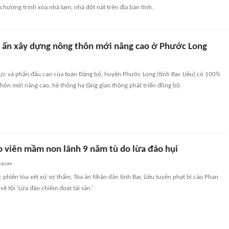
chương trình xóa nhà tạm, nhà dột nát trên địa bàn tỉnh.
u ấn xây dựng nông thôn mới nâng cao ở Phước Long
ực và phấn đấu cao của toàn Đảng bộ, huyện Phước Long (tỉnh Bạc Liêu) có 100%
hôn mới nâng cao, hệ thống hạ tầng giao thông phát triển đồng bộ.
áo viên mầm non lãnh 9 năm tù do lừa đảo hụi
 quan
c phiên tòa xét xử sơ thẩm, Tòa án Nhân dân tỉnh Bạc Liêu tuyên phạt bị cáo Phan
ề tội 'Lừa đảo chiếm đoạt tài sản.'