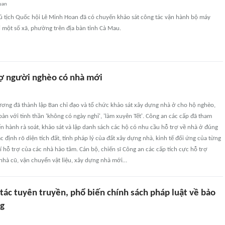
uan
ủ tịch Quốc hội Lê Minh Hoan đã có chuyến khảo sát công tác vận hành bộ máy
 một số xã, phường trên địa bàn tỉnh Cà Mau.
trợ người nghèo có nhà mới
ương đã thành lập Ban chỉ đạo và tổ chức khảo sát xây dựng nhà ở cho hộ nghèo,
bàn với tinh thần 'không có ngày nghỉ', 'làm xuyên Tết'. Công an các cấp đã tham
n hành rà soát, khảo sát và lập danh sách các hộ có nhu cầu hỗ trợ về nhà ở đúng
ác định rõ diện tích đất, tính pháp lý của đất xây dựng nhà, kinh tế đối ứng của từng
hí hỗ trợ của các nhà hảo tâm. Cán bộ, chiến sĩ Công an các cấp tích cực hỗ trợ
nhà cũ, vận chuyển vật liệu, xây dựng nhà mới…
tác tuyên truyền, phổ biến chính sách pháp luật về bảo
ng