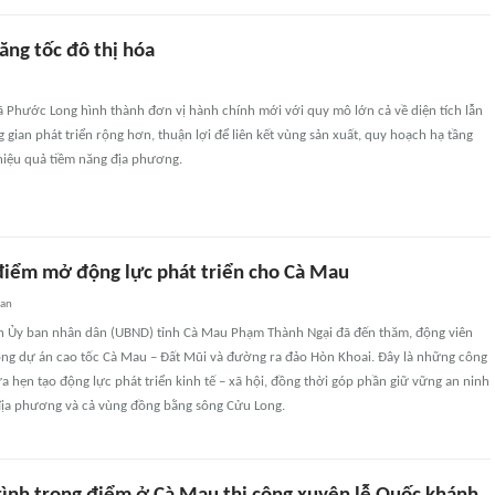
ăng tốc đô thị hóa
ã Phước Long hình thành đơn vị hành chính mới với quy mô lớn cả về diện tích lẫn
 gian phát triển rộng hơn, thuận lợi để liên kết vùng sản xuất, quy hoạch hạ tầng
hiệu quả tiềm năng địa phương.
điểm mở động lực phát triển cho Cà Mau
uan
ch Ủy ban nhân dân (UBND) tỉnh Cà Mau Phạm Thành Ngại đã đến thăm, động viên
công dự án cao tốc Cà Mau – Đất Mũi và đường ra đảo Hòn Khoai. Đây là những công
ứa hẹn tạo động lực phát triển kinh tế – xã hội, đồng thời góp phần giữ vững an ninh
ịa phương và cả vùng đồng bằng sông Cửu Long.