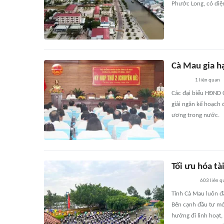
Phước Long, có diệ
Cà Mau gia hạ
1
liên quan
Các đại biểu HĐND C
giải ngân kế hoạch
ương trong nước.
Tối ưu hóa tà
603
liên q
Tỉnh Cà Mau luôn đ
Bên cạnh đầu tư mới
hướng đi linh hoạt,