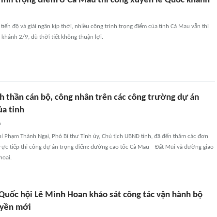
rình trọng điểm ở Cà Mau thi công xuyên lễ Quốc khánh
iến độ và giải ngân kịp thời, nhiều công trình trọng điểm của tỉnh Cà Mau vẫn thi
khánh 2/9, dù thời tiết không thuận lợi.
h thần cán bộ, công nhân trên các công trường dự án
ủa tỉnh
n
í Phạm Thành Ngại, Phó Bí thư Tỉnh ủy, Chủ tịch UBND tỉnh, đã đến thăm các đơn
trực tiếp thi công dự án trọng điểm: đường cao tốc Cà Mau – Đất Mũi và đường giao
hoai.
 Quốc hội Lê Minh Hoan khảo sát công tác vận hành bộ
uyền mới