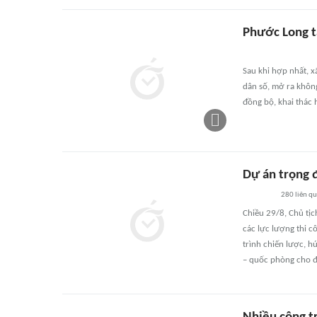
Phước Long t
Sau khi hợp nhất, x
dân số, mở ra không
đồng bộ, khai thác 
Dự án trọng 
280
liên q
Chiều 29/8, Chủ tị
các lực lượng thi 
trình chiến lược, h
– quốc phòng cho đ