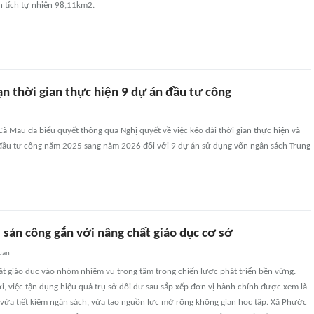
n tích tự nhiên 98,11km2.
n thời gian thực hiện 9 dự án đầu tư công
à Mau đã biểu quyết thông qua Nghị quyết về việc kéo dài thời gian thực hiện và
 đầu tư công năm 2025 sang năm 2026 đối với 9 dự án sử dụng vốn ngân sách Trung
i sản công gắn với nâng chất giáo dục cơ sở
uan
ặt giáo dục vào nhóm nhiệm vụ trọng tâm trong chiến lược phát triển bền vững.
, việc tận dụng hiệu quả trụ sở dôi dư sau sắp xếp đơn vị hành chính được xem là
 vừa tiết kiệm ngân sách, vừa tạo nguồn lực mở rộng không gian học tập. Xã Phước