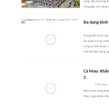
Long, địa phương đầ
công gắn với nâng c
Đa dạng kinh
Trong tiến trình x
đo quan trọng, phản
cùng sự linh hoạt, 
sinh kế bền vững, 
Cà Mau: Khẩn
2
1
liên quan
Đơn vị thi công kh
Mau), góp phần đảm