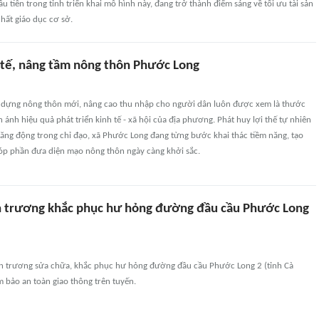
u tiên trong tỉnh triển khai mô hình này, đang trở thành điểm sáng về tối ưu tài sản
hất giáo dục cơ sở.
 tế, nâng tầm nông thôn Phước Long
ây dựng nông thôn mới, nâng cao thu nhập cho người dân luôn được xem là thước
 ánh hiệu quả phát triển kinh tế - xã hội của địa phương. Phát huy lợi thế tự nhiên
năng động trong chỉ đạo, xã Phước Long đang từng bước khai thác tiềm năng, tạo
góp phần đưa diện mạo nông thôn ngày càng khởi sắc.
 trương khắc phục hư hỏng đường đầu cầu Phước Long
ẩn trương sửa chữa, khắc phục hư hỏng đường đầu cầu Phước Long 2 (tỉnh Cà
 bảo an toàn giao thông trên tuyến.