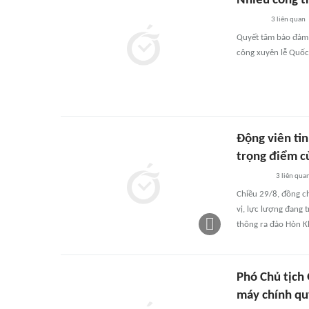
Nhiều công t
3
liên quan
Quyết tâm bảo đảm t
công xuyên lễ Quốc 
Động viên tin
trọng điểm c
3
liên qua
Chiều 29/8, đồng ch
vị, lực lượng đang 
thông ra đảo Hòn K
Phó Chủ tịch
máy chính q