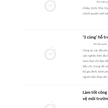
202
liên q
Chiều 30/6, Phó Ch
chính quyền mới tại
'3 cùng' hỗ 
89
liên quan
Công an các địa ph
cận nghèo trên địa 
mưu ban chỉ đạo tiế
tiêu chí, trong đó x
hộ gia đình, kinh p
người dân tháo dỡ 
Làm tốt công 
vệ môi trườ