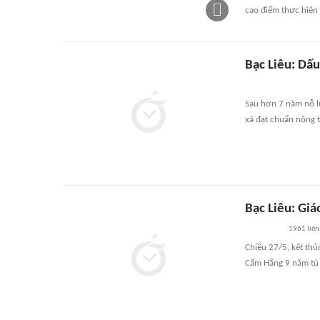
cao điểm thực hiện 
Bạc Liêu: Dấ
Sau hơn 7 năm nỗ l
xã đạt chuẩn nông t
Bạc Liêu: Gi
1961
liên
Chiều 27/5, kết thú
Cẩm Hằng 9 năm tù v