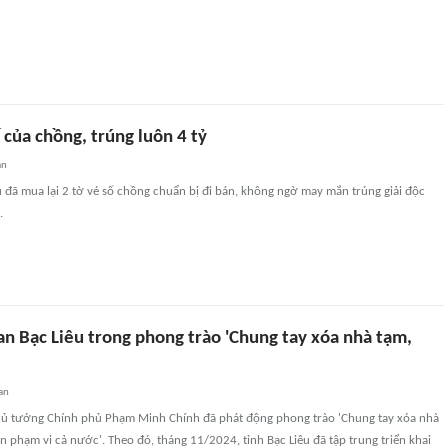
của chồng, trúng luôn 4 tỷ
an
 đã mua lại 2 tờ vé số chồng chuẩn bị đi bán, không ngờ may mắn trúng giải độc
.
an Bạc Liêu trong phong trào 'Chung tay xóa nhà tạm,
an
ủ tướng Chính phủ Phạm Minh Chính đã phát động phong trào 'Chung tay xóa nhà
ên phạm vi cả nước'. Theo đó, tháng 11/2024, tỉnh Bạc Liêu đã tập trung triển khai