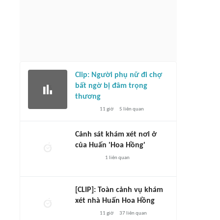
Clip: Người phụ nữ đi chợ
bất ngờ bị đâm trọng
thương
11 giờ
5
liên quan
Cảnh sát khám xét nơi ở
của Huấn 'Hoa Hồng'
1
liên quan
[CLIP]: Toàn cảnh vụ khám
xét nhà Huấn Hoa Hồng
11 giờ
37
liên quan