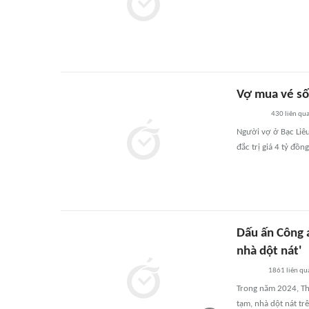
Vợ mua vé số 
430
liên qu
Người vợ ở Bạc Liêu
đắc trị giá 4 tỷ đồng
Dấu ấn Công 
nhà dột nát'
1861
liên qu
Trong năm 2024, Th
tạm, nhà dột nát tr