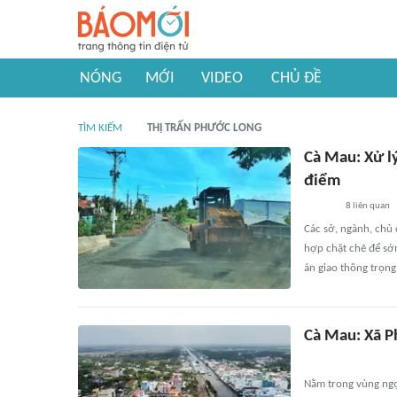
NÓNG
MỚI
VIDEO
CHỦ ĐỀ
TÌM KIẾM
THỊ TRẤN PHƯỚC LONG
Cà Mau: Xử l
điểm
8
liên quan
Các sở, ngành, chủ 
hợp chặt chẽ để sớ
án giao thông trọng
Cà Mau: Xã P
Nằm trong vùng ngọ