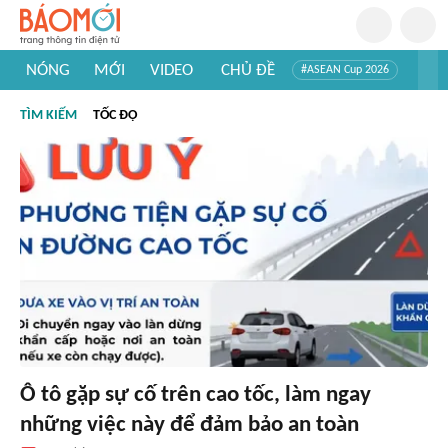
NÓNG
MỚI
VIDEO
CHỦ ĐỀ
#ASEAN Cup 2026
#Trí tuệ nhân tạo
#Mỹ - Iran
#Khám phá Việt Nam
TÌM KIẾM
TỐC ĐỘ
#Khám phá thế giới
Ô tô gặp sự cố trên cao tốc, làm ngay
những việc này để đảm bảo an toàn