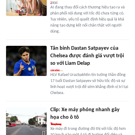
AI đang thay đổi cách thương hiệu tạo ra và
phân phối nội dung với tốc độ chưa từng có.
Tuy nhiên, yếu tố quyết định hiệu quả là khả
năng tạo dựng kết nối chân thật với người
dùng.
Tân binh Dastan Satpayev của
Chelsea được đánh giá vượt trội
so với Liam Delap
HLV Rafael Urazbakhtin tin tưởng thần đồng
17 tuổi Dastan Satpayev sở hữu tốc độ và sự
linh hoạt vượt trội để sớm khẳng định vị trí tại
Chelsea.
Clip: Xe máy phóng nhanh gây
họa cho ô tô
Xe máy đi trong đường đô thị với tốc độ hơn
50 km/h gặp một ô tô đi hướng đối diện và