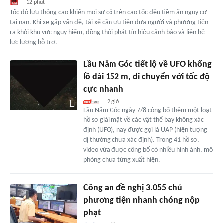
12 phút
Tốc độ lưu thông cao khiến mọi sự cố trên cao tốc đều tiềm ẩn nguy cơ
tai nạn. Khi xe gặp vấn đề, tài xế cần ưu tiên đưa người và phương tiện
ra khỏi khu vực nguy hiểm, đồng thời phát tín hiệu cảnh báo và liên hệ
lực lượng hỗ trợ.
Lầu Năm Góc tiết lộ về UFO khổng
lồ dài 152 m, di chuyển với tốc độ
cực nhanh
2 giờ
Lầu Năm Góc ngày 7/8 công bố thêm một loạt
hồ sơ giải mật về các vật thể bay không xác
định (UFO), nay được gọi là UAP (hiện tượng
dị thường chưa xác định). Trong 41 hồ sơ,
video vừa được công bố có nhiều hình ảnh, mô
phỏng chưa từng xuất hiện.
Công an đề nghị 3.055 chủ
phương tiện nhanh chóng nộp
phạt