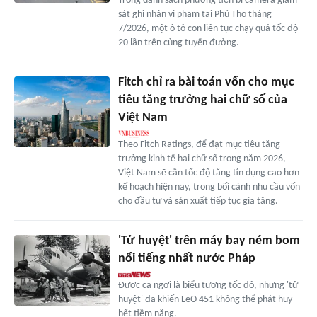
Trong danh sách phương tiện bị camera giám
sát ghi nhận vi phạm tại Phú Thọ tháng
7/2026, một ô tô con liên tục chạy quá tốc độ
20 lần trên cùng tuyến đường.
Fitch chỉ ra bài toán vốn cho mục
tiêu tăng trưởng hai chữ số của
Việt Nam
Theo Fitch Ratings, để đạt mục tiêu tăng
trưởng kinh tế hai chữ số trong năm 2026,
Việt Nam sẽ cần tốc độ tăng tín dụng cao hơn
kế hoạch hiện nay, trong bối cảnh nhu cầu vốn
cho đầu tư và sản xuất tiếp tục gia tăng.
'Tử huyệt' trên máy bay ném bom
nổi tiếng nhất nước Pháp
Được ca ngợi là biểu tượng tốc độ, nhưng 'tử
huyệt' đã khiến LeO 451 không thể phát huy
hết tiềm năng.