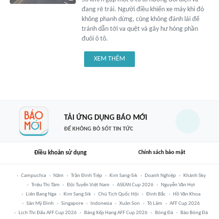
đang rẽ trái. Người điều khiển xe máy khi đó
không phanh dừng, cũng không đánh lái để
tránh dẫn tới va quệt và gây hư hỏng phần
đuôi ô tô.
XEM THÊM
TẢI ỨNG DỤNG BÁO MỚI
ĐỂ KHÔNG BỎ SÓT TIN TỨC
Điều khoản sử dụng
Chính sách bảo mật
Campuchia
Năm
Trần Đình Tiệp
Kim Sang-Sik
Doanh Nghiệp
Khánh Sky
Triệu Thị Tâm
Đội Tuyển Việt Nam
ASEAN Cup 2026
Nguyễn Văn Hợi
Liên Bang Nga
Kim Sang Sik
Chủ Tịch Quốc Hội
Đình Bắc
Hồ Văn Khoa
Sân Mỹ Đình
Singapore
Indonesia
Xuân Son
Tô Lâm
AFF Cup 2026
Lịch Thi Đấu AFF Cup 2026
Bảng Xếp Hạng AFF Cup 2026
Bóng Đá
Báo Bóng Đá