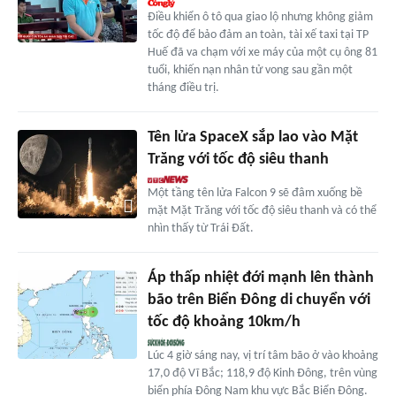
Điều khiển ô tô qua giao lộ nhưng không giảm
tốc độ để bảo đảm an toàn, tài xế taxi tại TP
Huế đã va chạm với xe máy của một cụ ông 81
tuổi, khiến nạn nhân tử vong sau gần một
tháng điều trị.
Tên lửa SpaceX sắp lao vào Mặt
Trăng với tốc độ siêu thanh
Một tầng tên lửa Falcon 9 sẽ đâm xuống bề
mặt Mặt Trăng với tốc độ siêu thanh và có thể
nhìn thấy từ Trái Đất.
Áp thấp nhiệt đới mạnh lên thành
bão trên Biển Đông di chuyển với
tốc độ khoảng 10km/h
Lúc 4 giờ sáng nay, vị trí tâm bão ở vào khoảng
17,0 độ Vĩ Bắc; 118,9 độ Kinh Đông, trên vùng
biển phía Đông Nam khu vực Bắc Biển Đông.