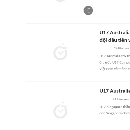
U17 Australi
đội đầu tiên 
24
liên qua
U17 Australia trở t
0 trước U17 Campuc
Việt Nam về thành t
U17 Australia
24
liên quan
U17 Singapore thắng
còn Singapore chờ c