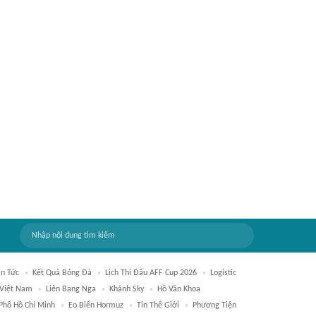
in Tức
Kết Quả Bóng Đá
Lịch Thi Đấu AFF Cup 2026
Logistic
Việt Nam
Liên Bang Nga
Khánh Sky
Hồ Văn Khoa
 Phố Hồ Chí Minh
Eo Biển Hormuz
Tin Thế Giới
Phương Tiện