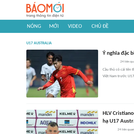
NÓNG
MỚI
VIDEO
CHỦ ĐỀ
U17 AUSTRALIA
Ý nghĩa đặc 
24
liên qu
Cầu thủ có cái tên 
Việt Nam trước U17 
HLV Cristian
hạ U17 Austr
24
liên qua