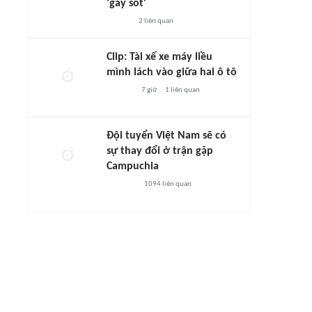
'gây sốt'
2
liên quan
Clip: Tài xế xe máy liều
mình lách vào giữa hai ô tô
7 giờ
1
liên quan
Đội tuyển Việt Nam sẽ có
sự thay đổi ở trận gặp
Campuchia
1094
liên quan