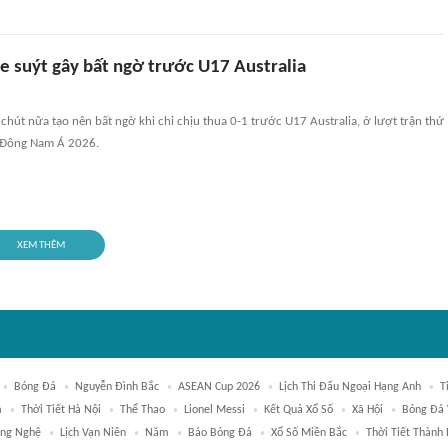
e suýt gây bất ngờ trước U17 Australia
chút nữa tạo nên bất ngờ khi chỉ chịu thua 0-1 trước U17 Australia, ở lượt trận thứ
7 Đông Nam Á 2026.
XEM THÊM
Bóng Đá
Nguyễn Đình Bắc
ASEAN Cup 2026
Lịch Thi Đấu Ngoại Hạng Anh
T
m
Thời Tiết Hà Nội
Thể Thao
Lionel Messi
Kết Quả Xổ Số
Xã Hội
Bóng Đá 
ông Nghệ
Lịch Vạn Niên
Năm
Báo Bóng Đá
Xổ Số Miền Bắc
Thời Tiết Thành