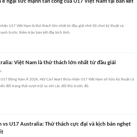
a e ngại sức mạnh tấn công của U17 Việt Nam tại bán kết
n
 nhận U17 Việt Nam là thử thách lớn nhất từ đầu giải nhờ lối chơi kỹ thuật và
hanh trước thềm trận bán kết đầy kịch tính.
alia: Việt Nam là thử thách lớn nhất từ đầu giải
an
 U17 Đông Nam Á 2026, HLV Carl Veart thừa nhận U17 Việt Nam sở hữu kỹ thuật cá
ển đổi trạng thái vượt trội so với các đối thủ trước đó.
vs U17 Australia: Thử thách cực đại và kịch bản nghẹt
ết