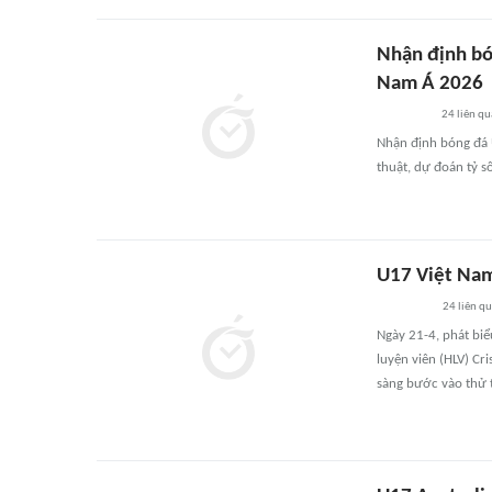
Nhận định bó
Nam Á 2026
24
liên qu
Nhận định bóng đá 
thuật, dự đoán tỷ s
U17 Việt Nam
24
liên q
Ngày 21-4, phát bi
luyện viên (HLV) Cr
sàng bước vào thử 