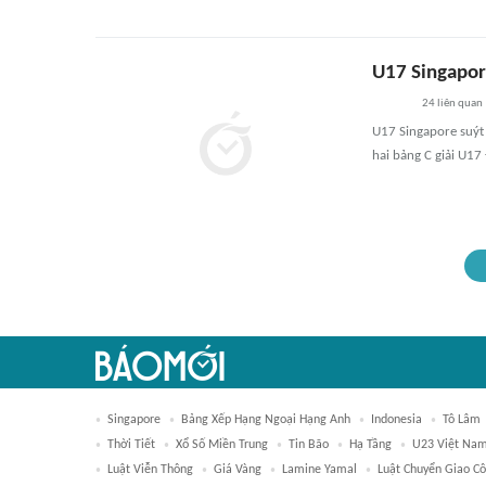
U17 Singapor
24
liên quan
U17 Singapore suýt 
hai bảng C giải U1
Singapore
Bảng Xếp Hạng Ngoại Hạng Anh
Indonesia
Tô Lâm
Thời Tiết
Xổ Số Miền Trung
Tin Bão
Hạ Tầng
U23 Việt Na
Luật Viễn Thông
Giá Vàng
Lamine Yamal
Luật Chuyển Giao C