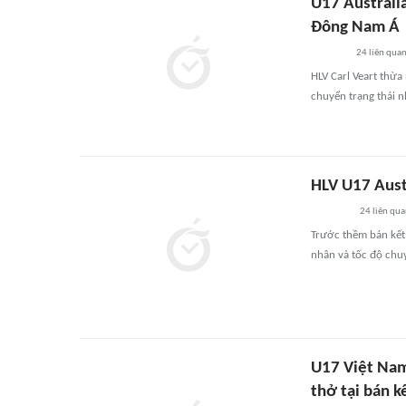
U17 Australi
Đông Nam Á
24
liên qua
HLV Carl Veart thừa
chuyển trạng thái n
HLV U17 Austr
24
liên qu
Trước thềm bán kết
nhân và tốc độ chuy
U17 Việt Nam 
thở tại bán k