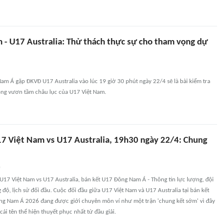
 - U17 Australia: Thử thách thực sự cho tham vọng dự
am Á gặp ĐKVĐ U17 Australia vào lúc 19 giờ 30 phút ngày 22/4 sẽ là bài kiểm tra
ọng vươn tầm châu lục của U17 Việt Nam.
7 Việt Nam vs U17 Australia, 19h30 ngày 22/4: Chung
n
U17 Việt Nam vs U17 Australia, bán kết U17 Đông Nam Á - Thông tin lực lượng, đội
 độ, lịch sử đối đầu. Cuộc đối đầu giữa U17 Việt Nam và U17 Australia tại bán kết
ông Nam Á 2026 đang được giới chuyên môn ví như một trận 'chung kết sớm' vì đây
 cái tên thể hiện thuyết phục nhất từ đầu giải.