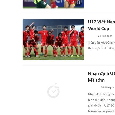
U17 Việt Nam
World Cup
24
liên quan
Trận bán kết Đông N
thực sự cho khát v
Nhận định U1
kết sớm
24
liên qua
Nhận định bóng đá 
hình dự kiến, phong
giải vô địch U17 Đ
là màn so tài giữa 2