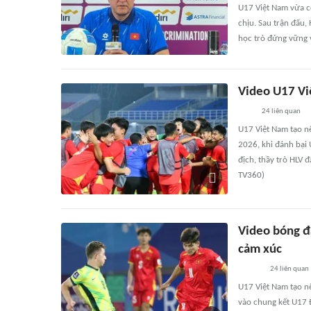
U17 Việt Nam vừa c
chịu. Sau trận đấu,
học trò đứng vững v
Video U17 Vi
24
liên quan
U17 Việt Nam tạo n
2026, khi đánh bại U
địch, thầy trò HLV đ
TV360)
Video bóng đ
cảm xúc
24
liên quan
U17 Việt Nam tạo n
vào chung kết U17 