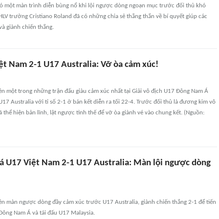
ó một màn trình diễn bùng nổ khi lội ngược dòng ngoạn mục trước đối thủ khó
 HLV trưởng Cristiano Roland đã có những chia sẻ thẳng thắn về bí quyết giúp các
à giành chiến thắng.
ệt Nam 2-1 U17 Australia: Vỡ òa cảm xúc!
ên một trong những trận đấu giàu cảm xúc nhất tại Giải vô địch U17 Đông Nam Á
17 Australia với tỉ số 2-1 ở bán kết diễn ra tối 22-4. Trước đối thủ là đương kim vô
ã thể hiện bản lĩnh, lật ngược tình thế để vỡ òa giành vé vào chung kết. (Nguồn:
á U17 Việt Nam 2-1 U17 Australia: Màn lội ngược dòng
ên màn ngược dòng đầy cảm xúc trước U17 Australia, giành chiến thắng 2-1 để tiến
Đông Nam Á và tái đấu U17 Malaysia.