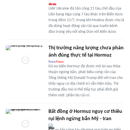
UAV Ukraine đã tấn công 21 tàu chở dầu của
Liên bang Nga cùng 7 tàu khác trên Biển Azov
trong đêm 11/7, trong khi Moskva được cho là
đã dừng hoạt động vận tải qua tuyến kênh
đào trọng yếu nối sông Don với Biển Azov.
Thị trường năng lượng chưa phản
ánh đúng thực tế tại Hormuz
Dù eo biển Hormuz đã được mở lại sau thỏa
thuận ngừng bắn, phát biểu cứng rắn của
Tổng thống Mỹ Donald Trump đối với Iran cho
thấy nguy cơ địa chính trị vẫn hiện hữu. Thị
trường dầu mỏ vì thế tiếp tục phải định giá
thêm một 'phần bù rủi ro'.
Bất đồng ở Hormuz nguy cơ thiêu
rụi lệnh ngừng bắn Mỹ - Iran
Các vụ tấn công tàu thương mại trên eo biển