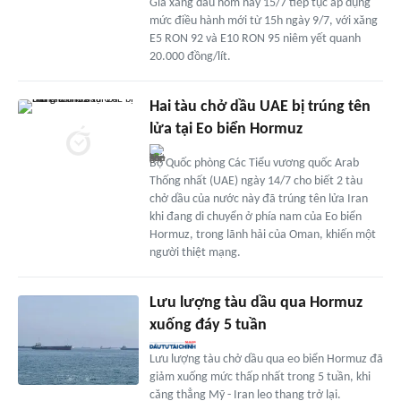
Giá xăng dầu hôm nay 15/7 tiếp tục áp dụng
mức điều hành mới từ 15h ngày 9/7, với xăng
E5 RON 92 và E10 RON 95 niêm yết quanh
20.000 đồng/lít.
Hai tàu chở dầu UAE bị trúng tên
lửa tại Eo biển Hormuz
Bộ Quốc phòng Các Tiểu vương quốc Arab
Thống nhất (UAE) ngày 14/7 cho biết 2 tàu
chở dầu của nước này đã trúng tên lửa Iran
khi đang di chuyển ở phía nam của Eo biển
Hormuz, trong lãnh hải của Oman, khiến một
người thiệt mạng.
Lưu lượng tàu dầu qua Hormuz
xuống đáy 5 tuần
Lưu lượng tàu chở dầu qua eo biển Hormuz đã
giảm xuống mức thấp nhất trong 5 tuần, khi
căng thẳng Mỹ - Iran leo thang trở lại.