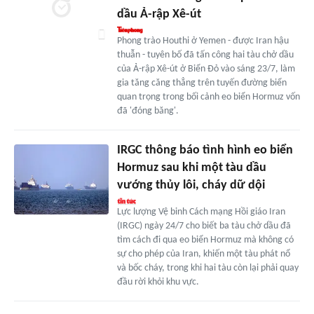
dầu Ả-rập Xê-út
Phong trào Houthi ở Yemen - được Iran hậu
thuẫn - tuyên bố đã tấn công hai tàu chở dầu
của Ả-rập Xê-út ở Biển Đỏ vào sáng 23/7, làm
gia tăng căng thẳng trên tuyến đường biển
quan trọng trong bối cảnh eo biển Hormuz vốn
đã 'đóng băng'.
IRGC thông báo tình hình eo biển
Hormuz sau khi một tàu dầu
vướng thủy lôi, cháy dữ dội
Lực lượng Vệ binh Cách mạng Hồi giáo Iran
(IRGC) ngày 24/7 cho biết ba tàu chở dầu đã
tìm cách đi qua eo biển Hormuz mà không có
sự cho phép của Iran, khiến một tàu phát nổ
và bốc cháy, trong khi hai tàu còn lại phải quay
đầu rời khỏi khu vực.