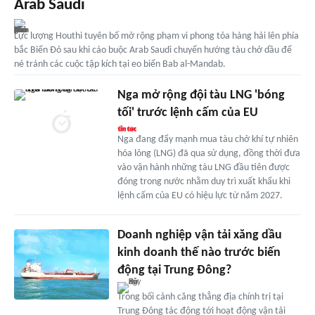
Arab Saudi
Lực lượng Houthi tuyên bố mở rộng phạm vi phong tỏa hàng hải lên phía
bắc Biển Đỏ sau khi cáo buộc Arab Saudi chuyển hướng tàu chở dầu để
né tránh các cuộc tập kích tại eo biển Bab al-Mandab.
Nga mở rộng đội tàu LNG 'bóng
tối' trước lệnh cấm của EU
Nga đang đẩy mạnh mua tàu chở khí tự nhiên
hóa lỏng (LNG) đã qua sử dụng, đồng thời đưa
vào vận hành những tàu LNG đầu tiên được
đóng trong nước nhằm duy trì xuất khẩu khi
lệnh cấm của EU có hiệu lực từ năm 2027.
Doanh nghiệp vận tải xăng dầu
kinh doanh thế nào trước biến
động tại Trung Đông?
Trong bối cảnh căng thẳng địa chính trị tại
Trung Đông tác động tới hoạt động vận tải