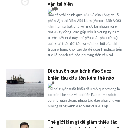
vận tải biển
Báo cáo tài chính quý II/2026 của Công ty Cổ
phần Vận tải Biển Việt Nam (Vosco - Mã: VOS)
ghi nhận sự bứt phá với mức lợi nhuận ròng
đạt 43 tỷ đồng, cao gấp bốn lần cùng kỳ năm
trước. Kết quả này chủ yếu xuất phát từ hiệu
quả khai thác đội tàu và sự phục hồi của thị
trường hàng khô, tạo đà để doanh nghiệp tiếp
tục kế hoạch trẻ hóa phương tiện vận tải.
Di chuyển qua kênh đào Suez
khiến tàu dầu tốn kém thế nào
Khi hai tuyến xuất khẩu dầu mỏ quan trọng là
eo biển Hormuz và eo biển Bab el-Mandeb
cùng bị gián đoạn, nhiều tàu dầu phải chuyển
hướng sang kênh đào Suez của Ai Cập.
Thế giới làm gì để giảm thiểu tác