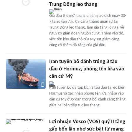
Trung Đông leo thang
Giá dầu thế giới trong phiên giao dịch ngày 30-
7 tăng gần 7%, khi căng thẳng quân sự tại
Trung Đông leo thang, làm gia tăng lo ngại về
nguy cơ gián đoạn nguồn cung. Thêm vào đó,
việc tồn kho dầu thô của Mỹ sụt giảm càng
củng cố thêm đà tăng của giá dầu.
Iran tuyên bố đánh trúng 3 tàu
dầu ở Hormuz, phóng tên lửa vào
căn cứ Mỹ
Iran tuyên bố đã tập kích 3 tàu dầu tại eo biển
Hormuz và xác nhận phóng tên lửa nhằm vào
căn cứ Mỹ ở Jordan trong bối cảnh căng thẳng
giữa hai bên tiếp tục leo thang.
Lợi nhuận Vosco (VOS) quý II tăng
gấp bốn lần nhờ sức bật từ mảng