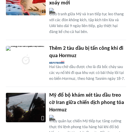
xoáy mới
Giao tranh giữa Mỹ và Iran tiếp tục leo thang
với các đòn không kích, tập kích tên lửa và
UAV kéo dài 9 ngày liên tiếp, gây thiệt hại
đáng kể cho cả hai bên.
Thêm 2 tàu dầu bị tấn công khi đi
qua Hormuz
Hai tàu chở dầu được cho là đã bốc cháy sau
các vụ nổ khi đi qua khu vực có bãi thủy lôi tại
eo biển Hormuz, theo hãng Tasnim ngày 18-7.
Mỹ đổ bộ khám xét tàu dầu treo
cờ Iran giữa chiến dịch phong tỏa
Hormuz
Thủy quân lục chiến Mỹ tiếp tục tăng cường
thực thi lệnh phong tỏa hàng hải khi đổ bộ