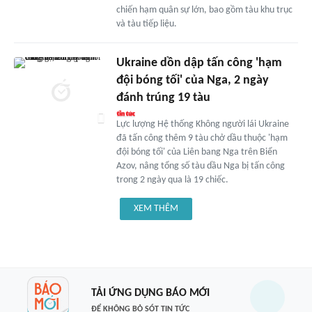
chiến hạm quân sự lớn, bao gồm tàu khu trục
và tàu tiếp liệu.
Ukraine dồn dập tấn công 'hạm
đội bóng tối' của Nga, 2 ngày
đánh trúng 19 tàu
Lực lượng Hệ thống Không người lái Ukraine
đã tấn công thêm 9 tàu chở dầu thuộc 'hạm
đội bóng tối' của Liên bang Nga trên Biển
Azov, nâng tổng số tàu dầu Nga bị tấn công
trong 2 ngày qua là 19 chiếc.
XEM THÊM
TẢI ỨNG DỤNG BÁO MỚI
ĐỂ KHÔNG BỎ SÓT TIN TỨC