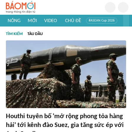
NÓNG
MỚI
VIDEO
CHỦ ĐỀ
#ASEAN Cup 2026
#Trí tuệ nhân tạo
#Mỹ - Iran
#Khám phá Việt Nam
TÌM KIẾM
TÀU DẦU
#Khám phá thế giới
Houthi tuyên bố 'mở rộng phong tỏa hàng
hải' tới kênh đào Suez, gia tăng sức ép với