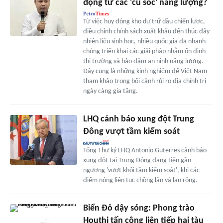
động từ các 'cú sốc' năng lượng?
Từ việc huy động kho dự trữ dầu chiến lược,
điều chỉnh chính sách xuất khẩu đến thúc đẩy
nhiên liệu sinh học, nhiều quốc gia đã nhanh
chóng triển khai các giải pháp nhằm ổn định
thị trường và bảo đảm an ninh năng lượng.
Đây cũng là những kinh nghiệm để Việt Nam
tham khảo trong bối cảnh rủi ro địa chính trị
ngày càng gia tăng.
LHQ cảnh báo xung đột Trung
Đông vượt tầm kiểm soát
Tổng Thư ký LHQ Antonio Guterres cảnh báo
xung đột tại Trung Đông đang tiến gần
ngưỡng 'vượt khỏi tầm kiểm soát', khi các
điểm nóng liên tục chồng lấn và lan rộng.
Biển Đỏ dậy sóng: Phong trào
Houthi tấn công liên tiếp hai tàu