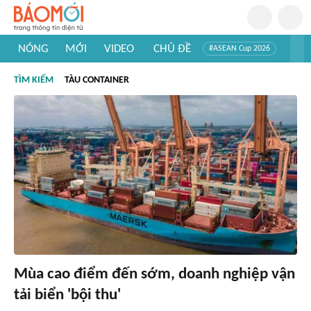
NÓNG
MỚI
VIDEO
CHỦ ĐỀ
#ASEAN Cup 2026
#Trí tuệ nhân tạo
#Mỹ - Iran
#Khám phá Việt Nam
TÌM KIẾM
TÀU CONTAINER
#Khám phá thế giới
Mùa cao điểm đến sớm, doanh nghiệp vận
tải biển 'bội thu'