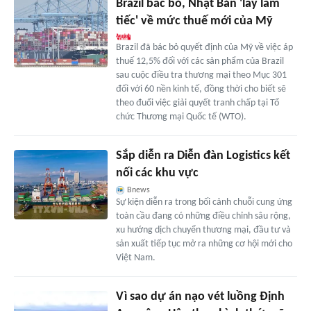
Brazil bác bỏ, Nhật Bản 'lấy làm
tiếc' về mức thuế mới của Mỹ
Brazil đã bác bỏ quyết định của Mỹ về việc áp
thuế 12,5% đối với các sản phẩm của Brazil
sau cuộc điều tra thương mại theo Mục 301
đối với 60 nền kinh tế, đồng thời cho biết sẽ
theo đuổi việc giải quyết tranh chấp tại Tổ
chức Thương mại Quốc tế (WTO).
Sắp diễn ra Diễn đàn Logistics kết
nối các khu vực
Bnews
Sự kiện diễn ra trong bối cảnh chuỗi cung ứng
toàn cầu đang có những điều chỉnh sâu rộng,
xu hướng dịch chuyển thương mại, đầu tư và
sản xuất tiếp tục mở ra những cơ hội mới cho
Việt Nam.
Vì sao dự án nạo vét luồng Định