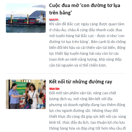
Cuộc đua mở 'con đường tơ lụa
trên băng'
Khi vấn đề Bắc cực ngày càng được quan tâm
ở châu Âu, châu Á cũng đẩy nhanh cuộc đua
mở tuyến hàng hải Bắc cực - được ví như 'con
đường tơ lụa trên băng'. Bên cạnh lý do chống
biến đổi khí hậu và cải thiện vận tải biển, động
lực thiết lập tuyến hàng hải này còn từ các
toan tính an ninh năng lượng, khả năng tiếp
cận tài nguyên và vị thế chiến lược.
Kết nối từ những đường ray
Đổi mới sản phẩm vận tải, nâng cao chất
lượng dịch vụ, mở rộng liên kết với địa
phương và doanh nghiệp đang tạo thêm động
lực cho ngành đường sắt. Những thay đổi
thiết thực đó cũng đã góp sức kết nối các vùng
kinh tế, thúc đẩy du lịch, tạo thuận lợi cho lưu
thông hàng hóa và đáp ứng tốt hơn nhu cầu đi