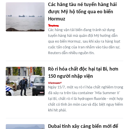
Các hãng tàu né tuyến hàng hải
được Mỹ hộ tống qua eo biển
Hormuz
Các hãng vận tải biển đang tránh sử dụng
tuyến hàng hải mà quân đội Mỹ hướng dẫn
qua eo biển Hormuz, sau khi xảy ra hàng loạt
cuộc tấn công của Iran nhắm vào tàu dân sự,
Reuters dẫn nhiều nguồn tin.
Rò rỉ hóa chất độc hại tại Bỉ, hơn
150 người nhập viện
Ngày 15/7, một vụ rò rỉ hóa chất nghiêm trọng
đã xảy ra trên tàu container 'Mia Summer II'
tại Bỉ, chất rò rỉ là hydrogen fluoride - một hợp
chất có tính ăn mòn cao và đặc biệt nguy hiểm
khi hít phải.
Dubai tính xây cảng biển mới để