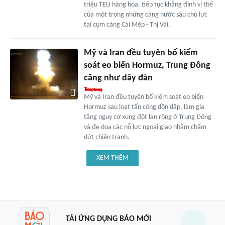
triệu TEU hàng hóa, tiếp tục khẳng định vị thế
của một trong những cảng nước sâu chủ lực
tại cụm cảng Cái Mép - Thị Vải.
Mỹ và Iran đều tuyên bố kiểm
soát eo biển Hormuz, Trung Đông
căng như dây đàn
Mỹ và Iran đều tuyên bố kiểm soát eo biển
Hormuz sau loạt tấn công dồn dập, làm gia
tăng nguy cơ xung đột lan rộng ở Trung Đông
và đe dọa các nỗ lực ngoại giao nhằm chấm
dứt chiến tranh.
XEM THÊM
TẢI ỨNG DỤNG BÁO MỚI