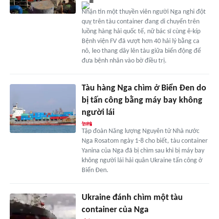
Nhận tin một thuyền viên người Nga nghi đột
quỵ trên tàu container đang di chuyển trên
luồng hàng hải quốc tế, nữ bác sĩ cùng ê-kíp
Bệnh viện FV đã vượt hơn 40 hải lý bằng ca
nô, leo thang dây lên tàu giữa biển động để
đưa bệnh nhân vào bờ điều trị.
Tàu hàng Nga chìm ở Biển Đen do
bị tấn công bằng máy bay không
người lái
Tập đoàn Năng lượng Nguyên tử Nhà nước
Nga Rosatom ngày 1-8 cho biết, tàu container
Yanina của Nga đã bị chìm sau khi bị máy bay
không người lái hải quân Ukraine tấn công ở
Biển Đen.
Ukraine đánh chìm một tàu
container của Nga