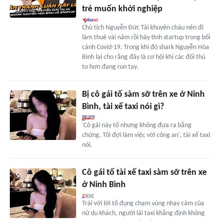
trẻ muốn khởi nghiệp
Chủ tịch Nguyễn Đức Tài khuyên cháu nên đi
làm thuê vài năm rồi hãy tính startup trong bối
cảnh Covid-19. Trong khi đó shark Nguyễn Hòa
Bình lại cho rằng đây là cơ hội khi các đối thủ
to hơn đang run tay.
Bị cô gái tố sàm sỡ trên xe ở Ninh
Bình, tài xế taxi nói gì?
'Cô gái này tố nhưng không đưa ra bằng
chứng. Tôi đợi làm việc với công an', tài xế taxi
nói.
Cô gái tố tài xế taxi sàm sỡ trên xe
ở Ninh Bình
Trái với lời tố đụng chạm vùng nhạy cảm của
nữ du khách, người lái taxi khẳng định không