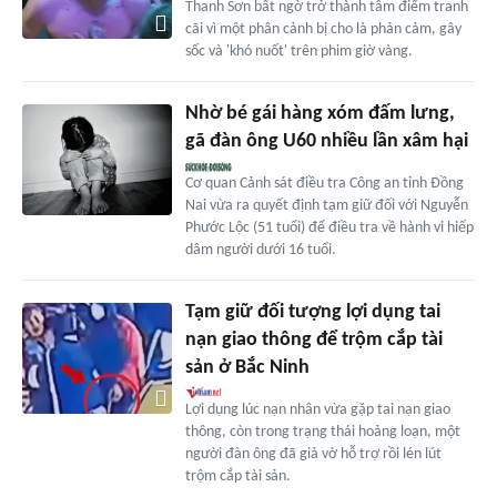
Thanh Sơn bất ngờ trở thành tâm điểm tranh
cãi vì một phân cảnh bị cho là phản cảm, gây
sốc và 'khó nuốt' trên phim giờ vàng.
Nhờ bé gái hàng xóm đấm lưng,
gã đàn ông U60 nhiều lần xâm hại
Cơ quan Cảnh sát điều tra Công an tỉnh Đồng
Nai vừa ra quyết định tạm giữ đối với Nguyễn
Phước Lộc (51 tuổi) để điều tra về hành vi hiếp
dâm người dưới 16 tuổi.
Tạm giữ đối tượng lợi dụng tai
nạn giao thông để trộm cắp tài
sản ở Bắc Ninh
Lợi dụng lúc nạn nhân vừa gặp tai nạn giao
thông, còn trong trạng thái hoảng loạn, một
người đàn ông đã giả vờ hỗ trợ rồi lén lút
trộm cắp tài sản.