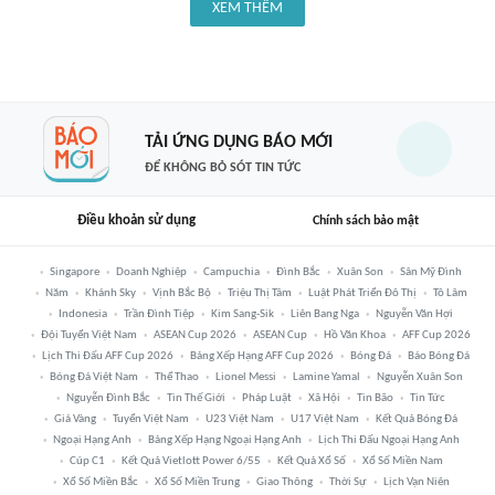
XEM THÊM
TẢI ỨNG DỤNG BÁO MỚI
ĐỂ KHÔNG BỎ SÓT TIN TỨC
Điều khoản sử dụng
Chính sách bảo mật
Singapore
Doanh Nghiệp
Campuchia
Đình Bắc
Xuân Son
Sân Mỹ Đình
Năm
Khánh Sky
Vịnh Bắc Bộ
Triệu Thị Tâm
Luật Phát Triển Đô Thị
Tô Lâm
Indonesia
Trần Đình Tiệp
Kim Sang-Sik
Liên Bang Nga
Nguyễn Văn Hợi
Đội Tuyển Việt Nam
ASEAN Cup 2026
ASEAN Cup
Hồ Văn Khoa
AFF Cup 2026
Lịch Thi Đấu AFF Cup 2026
Bảng Xếp Hạng AFF Cup 2026
Bóng Đá
Báo Bóng Đá
Bóng Đá Việt Nam
Thể Thao
Lionel Messi
Lamine Yamal
Nguyễn Xuân Son
Nguyễn Đình Bắc
Tin Thế Giới
Pháp Luật
Xã Hội
Tin Bão
Tin Tức
Giá Vàng
Tuyển Việt Nam
U23 Việt Nam
U17 Việt Nam
Kết Quả Bóng Đá
Ngoại Hạng Anh
Bảng Xếp Hạng Ngoại Hạng Anh
Lịch Thi Đấu Ngoại Hạng Anh
Cúp C1
Kết Quả Vietlott Power 6/55
Kết Quả Xổ Số
Xổ Số Miền Nam
Xổ Số Miền Bắc
Xổ Số Miền Trung
Giao Thông
Thời Sự
Lịch Vạn Niên