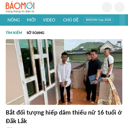
NÓNG
MỚI
VIDEO
CHỦ ĐỀ
#ASEAN Cup 2026
#Trí tuệ nhân tạo
#Mỹ - Iran
#Khám phá Việt Nam
TÌM KIẾM
SỜ SOẠNG
#Khám phá thế giới
Bắt đối tượng hiếp dâm thiếu nữ 16 tuổi ở
Đắk Lắk