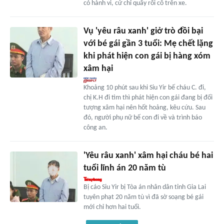
có hành vi, cử chỉ quấy rối cô trên xe.
Vụ 'yêu râu xanh' giở trò đồi bại
với bé gái gần 3 tuổi: Mẹ chết lặng
khi phát hiện con gái bị hàng xóm
xâm hại
Khoảng 10 phút sau khi Siu Yir bế cháu C. đi,
chị K.H đi tìm thì phát hiện con gái đang bị đối
tượng xâm hại nên hốt hoảng, kêu cứu. Sau
đó, người phụ nữ bế con đi về và trình báo
công an.
'Yêu râu xanh' xâm hại cháu bé hai
tuổi lĩnh án 20 năm tù
Bị cáo Siu Yir bị Tòa án nhân dân tỉnh Gia Lai
tuyên phạt 20 năm tù vì đã sờ soạng bé gái
mới chỉ hơn hai tuổi.