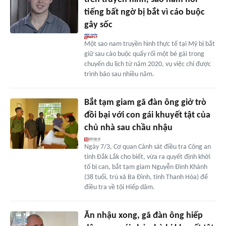
tiếng bất ngờ bị bắt vì cáo buộc
gây sốc
Một sao nam truyền hình thực tế tại Mỹ bị bắt
giữ sau cáo buộc quấy rối một bé gái trong
chuyến du lịch từ năm 2020, vụ việc chỉ được
trình báo sau nhiều năm.
Bắt tạm giam gã đàn ông giở trò
đồi bại với con gái khuyết tật của
chủ nhà sau chầu nhậu
Ngày 7/3, Cơ quan Cảnh sát điều tra Công an
tỉnh Đắk Lắk cho biết, vừa ra quyết định khởi
tố bị can, bắt tạm giam Nguyễn Đình Khánh
(38 tuổi, trú xã Ba Đình, tỉnh Thanh Hóa) để
điều tra về tội Hiếp dâm.
Ăn nhậu xong, gã đàn ông hiếp