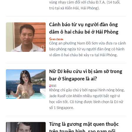
vùng nhạy cảm đối với cháu Đ.T.A. (14 tuổi,
trú tại xã Kiến Hải, Hải Phòng).
Cảnh báo từ vụ người đàn ông
dâm ô hai cháu bé ở Hải Phòng
Công an phường Nam Đồ Sơn vừa đưa ra cảnh
báo phòng ngừa từ vụ người đàn ông có hành
vi dâm ô hai cháu bé xảy ra tại Hải Phòng.
Nữ DJ kêu cứu vì bị sàm sỡ trong
bar ở Singapore là ai?
Không chỉ gây chú ý bởi ngoại hình nóng bỏng,
Jade Rasif còn khiến nhiều người bất ngờ vì
học vấn tốt. Cô từng được bình chọn là DJ nữ
số 1 Singapore.
Từng là gương mặt quen thuộc
trên truyền hình, sao nam nổi