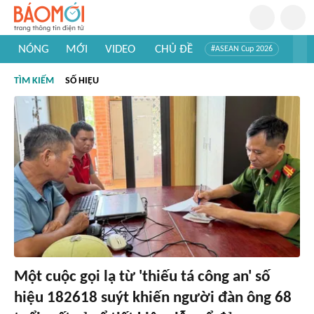
NÓNG
MỚI
VIDEO
CHỦ ĐỀ
#ASEAN Cup 2026
#Trí tuệ nhân tạo
#Mỹ - Iran
#Khám phá Việt Nam
TÌM KIẾM
SỐ HIỆU
#Khám phá thế giới
Một cuộc gọi lạ từ 'thiếu tá công an' số
hiệu 182618 suýt khiến người đàn ông 68