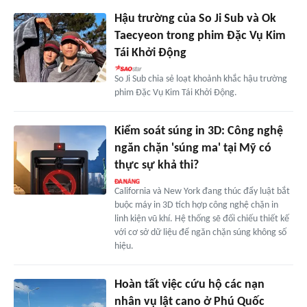
Hậu trường của So Ji Sub và Ok
Taecyeon trong phim Đặc Vụ Kim
Tái Khởi Động
So Ji Sub chia sẻ loạt khoảnh khắc hậu trường
phim Đặc Vụ Kim Tái Khởi Động.
Kiểm soát súng in 3D: Công nghệ
ngăn chặn 'súng ma' tại Mỹ có
thực sự khả thi?
California và New York đang thúc đẩy luật bắt
buộc máy in 3D tích hợp công nghệ chặn in
linh kiện vũ khí. Hệ thống sẽ đối chiếu thiết kế
với cơ sở dữ liệu để ngăn chặn súng không số
hiệu.
Hoàn tất việc cứu hộ các nạn
nhân vụ lật cano ở Phú Quốc