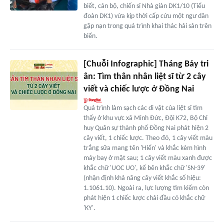
biết, cán bộ, chiến sĩ Nhà giàn DK1/10 (Tiểu
đoàn DK1) vừa kịp thời cấp cứu một ngư dân
gặp nạn trong quá trình khai thác hải sản trên
biển.
[Chuỗi Infographic] Tháng Bảy tri
ân: Tìm thân nhân liệt sĩ từ 2 cây
viết và chiếc lược ở Đồng Nai
Quá trình làm sạch các di vật của liệt sĩ tìm
thấy ở khu vực xã Minh Đức, Đội K72, Bộ Chỉ
huy Quân sự thành phố Đồng Nai phát hiện 2
cây viết, 1 chiếc lược. Theo đó, 1 cây viết màu
trắng sữa mang tên 'Hiển' và khắc kèm hình
máy bay ở mặt sau; 1 cây viết màu xanh được
khắc chữ 'UOC UO', kế bên khắc chữ 'SN-39'
(nhận định khả năng cây viết khắc số hiệu:
1.1061.10). Ngoài ra, lực lượng tìm kiếm còn
phát hiện 1 chiếc lược chải đầu có khắc chữ
'KY'.