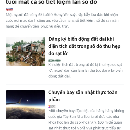
tuổi mất cả sổ tiết kiệm lẫn sổ đỏ
Một người đàn ông 68 tuổi ở Hưng Yên suýt sập bẫy lừa đảo khi nhận
cuộc gọi mạo danh công an, yêu cầu mang sổ tiết kiệm, sổ đỏ ra ngân
hàng để chuyển tiền 'phục vụ điều tra'.
Đăng ký biến động đất đai khi
diện tích đất trong sổ đỏ thu hẹp
do sạt lở
Khi diện tích đất trong sổ đỏ bị thu hẹp do sạt
lở, người dân cần làm lại thủ tục đăng ký biến
động đất đai.
Chuyến bay săn nhật thực toàn
phần
Một chuyến bay đặc biệt của hãng hàng không
quốc gia Tây Ban Nha Iberia sẽ đưa các nhà
khoa học lên độ cao khoảng 9.100 m để quan
sát nhật thực toàn phần và phát trực tiếp sự