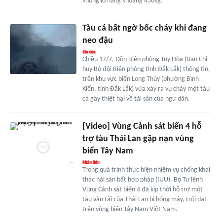
khổng lồ nặng khoảng 450kg.
Tàu cá bất ngờ bốc cháy khi đang
neo đậu
Chiều 17/7, Đồn Biên phòng Tuy Hòa (Ban Chỉ
huy Bộ đội Biên phòng tỉnh Đắk Lắk) thông tin,
trên khu vực biển Long Thủy (phường Bình
Kiến, tỉnh Đắk Lắk) vừa xảy ra vụ cháy một tàu
cá gây thiệt hại về tài sản của ngư dân.
[Video] Vùng Cảnh sát biển 4 hỗ
trợ tàu Thái Lan gặp nạn vùng
biển Tây Nam
Trong quá trình thực hiện nhiệm vụ chống khai
thác hải sản bất hợp pháp (IUU), Bộ Tư lệnh
Vùng Cảnh sát biển 4 đã kịp thời hỗ trợ một
tàu vận tải của Thái Lan bị hỏng máy, trôi dạt
trên vùng biển Tây Nam Việt Nam.