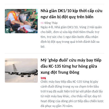
Nhà giàn DK1/10 kịp thời cấp cứu
ngư dân bị đột quỵ trên biển
Đồng Tháp
Ngày 4-8, Nhà giàn DK1/10, Vùng 2 Hải quân
cho biết, đơn vị vừa kịp thời tiêm thuốc trợ
tim, trợ sức cho 1 ngư dân bước đầu nhận
định bị đột quỵ trong quá trình đánh bắt xa
bờ.
Mỹ 'ghép đuôi' cứu máy bay tiếp
dầu KC-135 từng hư hỏng giữa
xung đột Trung Đông
Chiếc máy bay tiếp dầu KC-135 từng bị gãy
cánh đuôi đứng trong vụ va chạm trên bầu
trời Iraq đã xuất hiện trở lại với phần đuôi lấy
từ một máy bay khác, cho thấy nỗ lực duy trì
hoạt động của dòng phi cơ tiếp dầu chiến lược
đã phục vụ gần 70 năm.