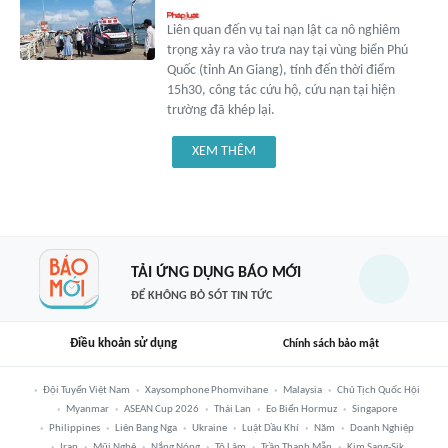
Liên quan đến vụ tai nạn lật ca nô nghiêm
trọng xảy ra vào trưa nay tại vùng biển Phú
Quốc (tỉnh An Giang), tính đến thời điểm
15h30, công tác cứu hộ, cứu nạn tại hiện
trường đã khép lại.
XEM THÊM
TẢI ỨNG DỤNG BÁO MỚI
ĐỂ KHÔNG BỎ SÓT TIN TỨC
Điều khoản sử dụng
Chính sách bảo mật
Đội Tuyển Việt Nam
Xaysomphone Phomvihane
Malaysia
Chủ Tịch Quốc Hội
Myanmar
ASEAN Cup 2026
Thái Lan
Eo Biển Hormuz
Singapore
Philippines
Liên Bang Nga
Ukraine
Luật Dầu Khí
Năm
Doanh Nghiệp
Iran
Mũi Nghê
Nắng Nóng
Tô Lâm
Trần Thanh Mẫn
Kim Sang-Sik