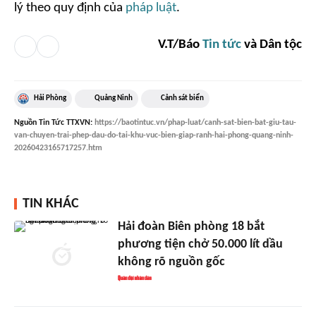
lý theo quy định của
pháp luật
.
V.T/Báo
Tin tức
và Dân tộc
Hải Phòng
Quảng Ninh
Cảnh sát biển
Nguồn
Tin Tức TTXVN
:
https://baotintuc.vn/phap-luat/canh-sat-bien-bat-giu-tau-
van-chuyen-trai-phep-dau-do-tai-khu-vuc-bien-giap-ranh-hai-phong-quang-ninh-
20260423165717257.htm
TIN KHÁC
Hải đoàn Biên phòng 18 bắt
phương tiện chở 50.000 lít dầu
không rõ nguồn gốc