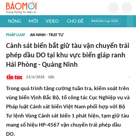
NÓNG
MỚI
VIDEO
CHỦ ĐỀ
#ASEAN Cup 2026
#Trí tuệ nhân tạo
#Mỹ - Iran
#Khám phá Việt Nam
PHÁP LUẬT
AN NINH - TRẬT TỰ
#Khám phá thế giới
Cảnh sát biển bắt giữ tàu vận chuyển trái
phép dầu DO tại khu vực biển giáp ranh
Hải Phòng - Quảng Ninh
23/4/2026
Gốc
Trong quá trình tăng cường tuần tra, kiểm soát trên
vùng biển Vịnh Bắc Bộ, tổ công tác Cục Nghiệp vụ và
Pháp luật Cảnh sát biển Việt Nam phối hợp với Bộ
Tư lệnh Vùng Cảnh sát biển 1 phát hiện, tạm giữ tàu
mang số hiệu HP-4567 vận chuyển trái phép dầu
DO.