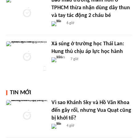
Bảo mẫu trường mầm non ở
TPHCM thừa nhận dùng dây thun
và tay tác động 2 cháu bé
6 giờ
Xả súng ở trường học Thái Lan:
Hung thủ chịu áp lực học hành
7 giờ
TIN MỚI
Vì sao Khánh Sky và Hồ Văn Khoa
đến gây rối, nhưng Vua Quạt cũng
bị khởi tố?
4 giờ