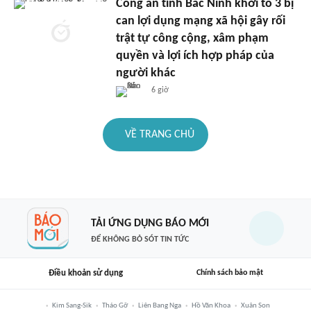
Công an tỉnh Bắc Ninh khởi tố 3 bị
can lợi dụng mạng xã hội gây rối
trật tự công cộng, xâm phạm
quyền và lợi ích hợp pháp của
người khác
6 giờ
VỀ TRANG CHỦ
TẢI ỨNG DỤNG BÁO MỚI
ĐỂ KHÔNG BỎ SÓT TIN TỨC
Điều khoản sử dụng
Chính sách bảo mật
Kim Sang-Sik
Tháo Gỡ
Liên Bang Nga
Hồ Văn Khoa
Xuân Son