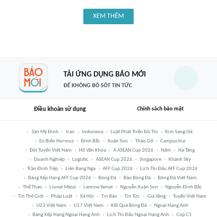
XEM THÊM
TẢI ỨNG DỤNG BÁO MỚI
ĐỂ KHÔNG BỎ SÓT TIN TỨC
Điều khoản sử dụng
Chính sách bảo mật
Sân Mỹ Đình
Iran
Indonesia
Luật Phát Triển Đô Thị
Kim Sang-Sik
Eo Biển Hormuz
Đình Bắc
Xuân Son
Tháo Gỡ
Campuchia
Đội Tuyển Việt Nam
Hồ Văn Khoa
A ASEAN Cup 2026
Năm
Hạ Tầng
Doanh Nghiệp
Logistic
ASEAN Cup 2026
Singapore
Khánh Sky
Trần Đình Tiệp
Liên Bang Nga
AFF Cup 2026
Lịch Thi Đấu AFF Cup 2026
Bảng Xếp Hạng AFF Cup 2026
Bóng Đá
Báo Bóng Đá
Bóng Đá Việt Nam
Thể Thao
Lionel Messi
Lamine Yamal
Nguyễn Xuân Son
Nguyễn Đình Bắc
Tin Thế Giới
Pháp Luật
Xã Hội
Tin Bão
Tin Tức
Giá Vàng
Tuyển Việt Nam
U23 Việt Nam
U17 Việt Nam
Kết Quả Bóng Đá
Ngoại Hạng Anh
Bảng Xếp Hạng Ngoại Hạng Anh
Lịch Thi Đấu Ngoại Hạng Anh
Cúp C1