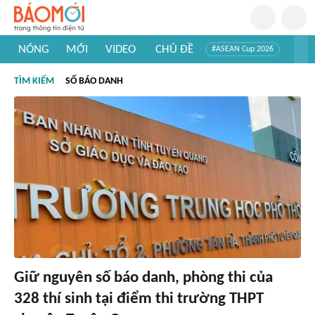
NÓNG
MỚI
VIDEO
CHỦ ĐỀ
#ASEAN Cup 2026
#Trí tuệ nhân tạo
#Mỹ - Iran
#Khám phá Việt Nam
TÌM KIẾM
SỐ BÁO DANH
#Khám phá thế giới
Giữ nguyên số báo danh, phòng thi của
328 thí sinh tại điểm thi trường THPT