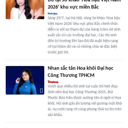
Đỏ tại Sơ khảo 'Hoa hậu Việt Nam
2026' khu vực miền Bắc
Sáng 29/7, tại Hà Nội, vòng Sơ khảo 'Hoa hậu
Việt Nam 2026' khu vực phía Bắc chính thức
diễn ra với sự tham dự của hàng trăm nữ sinh
xuất sắc từ các trường đại học. Các thí sinh
đến từ trường ĐH Sao Đỏ đã xuất hiện rạng
rỡ tại thảm đỏ và có những chia sẻ đặc biệt
trước giờ thi.
Nhan sắc tân Hoa khôi Đại học
Công Thương TPHCM
Vượt qua nhiều thí sinh tại cuộc thi Nét đẹp
Sinh viên Đại học Công Thương 2025, Bùi
Phước Bảo Hân được xướng tên ở ngôi vị Hoa
khôi. Nữ sinh gây ấn tượng với gương mặt khả
ái, nụ cười rạng rỡ cùng phong thái tự tin trên
sân khấu.