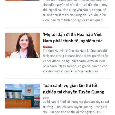
sinh giữ nguyên số báo danh và dữ liệu phòng
thi. Ngoài ra, tỉnh cũng yêu cầu lựa chọn, bố
trí nhân sự làm thi đáp ứng tiêu chuẩn, điều
kiện, bảo đảm tính độc lập và khách quan.
'Mẹ tôi dặn đi thi Hoa hậu Việt
Nam phải chỉnh tề, nghiêm túc'
Thí sinh Nguyễn Hồng Hạ Nghi không còn giữ
bình tĩnh trong khoảnh khắc được gọi vào tốp
21 Sơ khảo Hoa hậu Việt Nam 2026 khu vực
phía Nam. Ngay sau đó, cô gọi về báo tin cho
gia đình và tất cả đều vỡ òa hạnh phúc.
Toàn cảnh vụ gian lận thi tốt
nghiệp tại chuyên Tuyên Quang
29 bị can bị khởi tố trong vụ gian lận xảy ra tại
trường THPT chuyên Tuyên Quang. Trong khi
đó, 328 học sinh sẽ thi lại tốt nghiệp THPT,