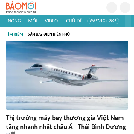
NÓNG
MỚI
VIDEO
CHỦ ĐỀ
#ASEAN Cup 2026
#Trí tuệ nhân tạo
#Mỹ - Iran
#Khám phá Việt Nam
TÌM KIẾM
SÂN BAY ĐIỆN BIÊN PHỦ
#Khám phá thế giới
Thị trường máy bay thương gia Việt Nam
tăng nhanh nhất châu Á - Thái Bình Dương