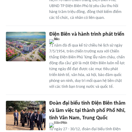
niệm 70 năm Chiến thắng Điện Biên Phủ,
UBND TP Điện Biên Phủ bị yêu cầu thu hồi
hàng trăm triệu đồng, đồng thời kiểm điểm
các tổ chức, cá nhân có liên quan.
Điện Biên và hành trình phát triển
71 năm đã đi qua kể từ chiều hè lịch sử ngày
7/5/1954, trên chiến trường xưa với Chiến
thắng Điện Biên Phủ 'lừng lẫy năm châu, chấn
động địa cầu' giờ là một Điện Biên luôn nỗ lực
từng ngày để đạt được các mục tiêu phát
triển kinh tế, văn hóa, xã hội, bảo đảm quốc
phòng-an ninh, duy trì mối quan hệ bền chặt
với các tỉnh bạn trong nước và quốc tế.
Đoàn đại biểu tỉnh Điện Biên thăm
và làm việc tại thành phố Phổ Nhĩ,
tỉnh Vân Nam, Trung Quốc
Từ ngày 27 - 30/12, đoàn đại biểu tỉnh Điện