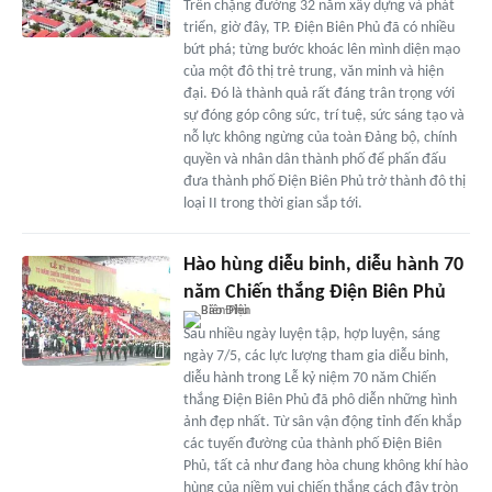
Trên chặng đường 32 năm xây dựng và phát
triển, giờ đây, TP. Điện Biên Phủ đã có nhiều
bứt phá; từng bước khoác lên mình diện mạo
của một đô thị trẻ trung, văn minh và hiện
đại. Đó là thành quả rất đáng trân trọng với
sự đóng góp công sức, trí tuệ, sức sáng tạo và
nỗ lực không ngừng của toàn Đảng bộ, chính
quyền và nhân dân thành phố để phấn đấu
đưa thành phố Điện Biên Phủ trở thành đô thị
loại II trong thời gian sắp tới.
Hào hùng diễu binh, diễu hành 70
năm Chiến thắng Điện Biên Phủ
Sau nhiều ngày luyện tập, hợp luyện, sáng
ngày 7/5, các lực lượng tham gia diễu binh,
diễu hành trong Lễ kỷ niệm 70 năm Chiến
thắng Điện Biên Phủ đã phô diễn những hình
ảnh đẹp nhất. Từ sân vận động tỉnh đến khắp
các tuyến đường của thành phố Điện Biên
Phủ, tất cả như đang hòa chung không khí hào
hùng của niềm vui chiến thắng cách đây tròn