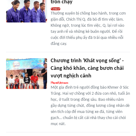
trốn chạy
Thường xuyên bị chồng bạo hành, trong cơn
giận dỗi, Chích Thị Q. đã bỏ đi tìm việc làm.
Không ngờ, trong lúc tìm việc, Q. lại rơi vào
tay anh rể và những kẻ buôn người. Để rồi
cuộc đời thiếu phụ ấy đã trải qua nhiều nỗi
đắng cay.
Chương trình 'Khát vọng sống' -
Càng khó khăn, càng bươn chải
vượt nghịch cảnh
Một gia đình trẻ người đồng bào Khmer ở Sóc
Trăng. Hai vợ chồng với 2 đứa con nhỏ, tuổi ăn
học, ở tuốt trong đồng sâu. Bao nhiêu năm
gầy dựng từng chút, đồng lương công nhân dè
sẻn tích cóp để mua từng xe đá, từng viên
gạch… chuẩn bị cất cái nhà thay cho cái chòi
mục nát.