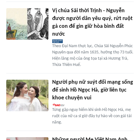
Vị chúa Sãi thời Trịnh - Nguyễn
được người dân yêu quý, rứt ruột
gả con để gìn giữ hòa bình đất
nước
Theo Đại Nam thực lục, Chúa Sãi Nguyễn Phúc
Nguyên qua đời năm 1635, hưởng thọ 73 tuổi.
Hiện lăng mộ của ông tọa tại xã Hương Trà,
Thừa Thiên Huế.
Người phụ nữ suýt đổi mạng sống
để sinh Hồ Ngọc Hà, giờ liên tục
khoe chuyện vui
Từng gặp nguy hiểm khi sinh Hồ Ngọc Hà, mẹ
ruột của nữ ca sĩ giờ đây tự hào về con gái tài
năng.
Những người Mẹ Việt Nam Anh