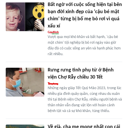
Bất ngờ với cuộc sống hiện tại bên
bạn đời xinh đẹp của 'cậu bé mặt
chim' từng bị bố mẹ bỏ rơi vì quá
xấu xí
Vượt qua mọi khó khăn và bất hạnh, 'cậu bé
mặt chim' tội nghiệp bị bỏ rơi ngày nào giờ
đây đã có cuộc sống an yên và hạnh phúc hơn
rất nhiều.
Rưng rưng tình phụ tử ở Bệnh
viện Chợ Rẫy chiều 30 Tết
Những ngày giáp Tết Quý Mão 2023, trong lúc
nhiều gia đình quây quần, cùng nhau du xuân
thì tại Bệnh viện Chợ Rẫy, nhiều người bệnh và
thân nhân vẫn đang vật lộn với hoàn cảnh
bệnh tật và cả sự khó khăn, túng thiếu.
Về già, cha mẹ mong nhất con cái