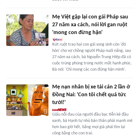
Mẹ Việt gặp lại con gái Pháp sau
27 năm xa cách, nói lời gan ruột
'mong con đừng hận'
Rứt ruột trao hai con gái song sinh còn 'đỏ
hỏn' cho vợ chồng người Pháp nuôi nấng, sau
27 năm xa cách, bà Nguyễn Trung Hiệp đã có
cuộc trùng phùng trong nước mắt hạnh phúc.
Bà nói: 'Chỉ mong các con đừng hận mình'.
Mẹ nạn nhân bị xe tải cán 2 lần ở
Đồng Nai: 'Con tôi chết quá tức
tưởi!'
Giấu nỗi đau của người đầu bạc tiễn kẻ đầu
xanh, bà Hạnh tự nhủ bản thân phải mạnh mẽ
hơn bao giờ hết, bằng mọi giá phải tìm lại
công bằng cho con trai.