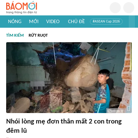
NÓNG
MỚI
VIDEO
CHỦ ĐỀ
#ASEAN Cup 2026
#Trí tuệ nhân tạo
#Mỹ - Iran
#Khám phá Việt Nam
TÌM KIẾM
RỨT RUỘT
#Khám phá thế giới
Nhói lòng mẹ đơn thân mất 2 con trong
đêm lũ