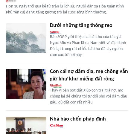
Hơn 10 ngày trôi qua kể từ trận lũ lịch sử, người dân xã Hòa Xuân (tỉnh
Phú Yên cũ) đang gắng gượng trở lại cuộc sống bình thường.
Dưới những tầng thông reo
Báo SGGP giới thiệu hai bài thơ của tác giả
Ngọc Miu và Phan Khoa Nam viết về địa danh
Đà Lạt trong rất nhiều bài thơ đã lấy nguồn
cảm xúc từ nơi này.
Con cái nợ đầm đìa, mẹ chồng vẫn
giữ khư khư miếng đất rộng
Thay vì bán bớt đất giúp con trai trả nợ, mẹ
chồng lại để chúng tôi tự đối phó với đám đầu
gấu, dù đất còn rất nhiều.
Nhà báo chốn pháp đình