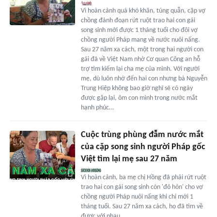
Vì hoàn cảnh quá khó khăn, túng quẫn, cặp vợ
chồng đành đoạn rứt ruột trao hai con gái
song sinh mới được 1 tháng tuổi cho đôi vợ
chồng người Pháp mang về nước nuôi nấng.
Sau 27 năm xa cách, một trong hai người con
gái đã về Việt Nam nhờ Cơ quan Công an hỗ
trợ tìm kiếm lại cha mẹ của mình. Với người
mẹ, dù luôn nhớ đến hai con nhưng bà Nguyễn
Trung Hiệp không bao giờ nghĩ sẽ có ngày
được gặp lại, ôm con mình trong nước mắt
hạnh phúc…
Cuộc trùng phùng đẫm nước mắt
của cặp song sinh người Pháp gốc
Việt tìm lại mẹ sau 27 năm
Vì hoàn cảnh, ba mẹ chị Hồng đã phải rứt ruột
trao hai con gái song sinh còn 'đỏ hỏn' cho vợ
chồng người Pháp nuôi nấng khi chỉ mới 1
tháng tuổi. Sau 27 năm xa cách, họ đã tìm về
được với nhau.